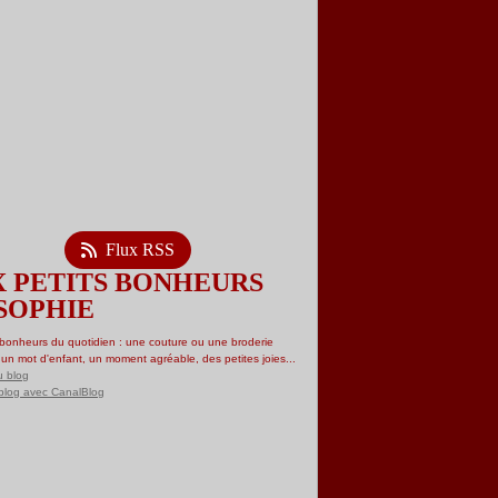
(1)
(11)
t
mbre
(13)
(30)
mbre
mbre
17)
(15)
(27)
bre
mbre
mbre
14)
(14)
(18)
(33)
embre
bre
mbre
mbre
12)
(22)
(27)
(28)
(17)
embre
bre
mbre
mbre
(18)
(14)
(28)
(23)
(35)
(23)
er
t
embre
bre
mbre
mbre
(30)
(26)
(17)
(24)
(31)
(35)
(21)
er
t
embre
bre
mbre
mbre
11)
(27)
(24)
(12)
(31)
(27)
(26)
(30)
t
embre
bre
mbre
mbre
18)
18)
(32)
(30)
(32)
(31)
(56)
(33)
t
embre
bre
mbre
mbre
24)
15)
26)
(24)
(32)
(24)
(28)
(48)
(31)
t
embre
bre
mbre
mbre
31)
19)
28)
(19)
(33)
(27)
(27)
(14)
(36)
(30)
er
t
embre
bre
mbre
mbre
32)
24)
28)
(14)
(39)
(33)
(14)
(20)
(35)
(50)
(13)
Flux RSS
er
er
t
embre
bre
mbre
34)
33)
28)
(19)
(27)
(33)
(21)
(16)
(26)
(25)
(25)
er
er
t
embre
bre
28)
27)
31)
(31)
(31)
(32)
(25)
(22)
(33)
(23)
 PETITS BONHEURS
er
er
t
embre
31)
21)
33)
(32)
(35)
(20)
(27)
(24)
(22)
SOPHIE
er
er
t
30)
26)
19)
(23)
(25)
(35)
(25)
(29)
er
er
t
42)
47)
23)
(32)
(36)
(15)
(31)
er
er
28)
35)
19)
(33)
(29)
(19)
s bonheurs du quotidien : une couture ou une broderie
er
er
30)
46)
(28)
(24)
(27)
 un mot d'enfant, un moment agréable, des petites joies...
er
er
8)
(28)
(23)
(27)
u blog
er
er
(39)
(22)
blog avec CanalBlog
er
(29)