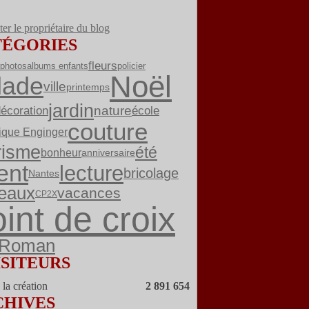
er le propriétaire du blog
TÉGORIES
fleurs
albums enfants
photos
policier
Noël
lade
ville
printemps
jardin
nature
écoration
école
couture
ique Enginger
risme
été
bonheur
anniversaire
ent
lecture
bricolage
Nantes
eaux
vacances
CP2X
int de croix
Roman
ISITEURS
la création
2 891 654
CHIVES