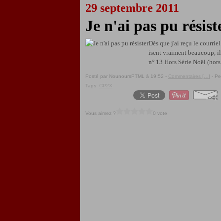
29 septembre 2011
Je n'ai pas pu résist
Dès que j'ai reçu le courriel
isent vraiment beaucoup, ils
n° 13 Hors Série Noël (hor
Posté par NounoursPTML à 19:52 -
Commentaires [
…
]
- Pe
Tags:
CP2X
Vous aimez ?
0 vote