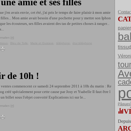
une amie et ses filles
Contact
ue j'en avais envie, cet été, j'ai pris le temps de faire plaisir à mon amie
CA
s filles... Mon amie avait besoin d'une pochette pour y mettre son Iphon
 que les écouteurs, ses filles avaient des tas de petites choses à ranger...
papier
...
ba
rmalien [
#
]
tissus
,
Bleu de Toile
,
Marie et Gustave
,
téléphone
,
étui téléphone
tissu
d
Véron
tou
Av
r de 10h !
cad
es ventes commencent ce samedi 24 septembre 2011 à 10h du matin : Re
po
og créé spécialement pour cette cause par Josy et Ysabelle Il faut être l
un billet sous l'objet convoité Explications ici sur le...
Pâques
rmalien [
#
]
V
Depuis 
AR