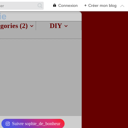
Connexion
+
Créer mon blog
gories (2)
DIY
Suivre sophie_de_bonheur