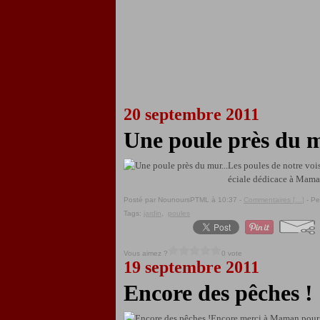
20 septembre 2011
Une poule près du m
Les poules de notre voisi
éciale dédicace à Mama
Posté par NounoursPTML à 10:37 -
Commentaires [
…
]
- Pe
Tags:
jardin
,
poules
Vous aimez ?
0 vote
19 septembre 2011
Encore des pêches !
Encore merci à Maman pour c