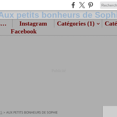
Bienvenue et présentation
Instagram
Catégories (1)
Caté
Facebook
Publicité
ES
>
AUX PETITS BONHEURS DE SOPHIE