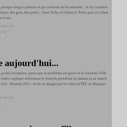
 presque longs à présent et qui a besoin de les attacher... Je lui commen
ous, des gros, des petits... Gros Vichy et Liberty© Petits pois et Libert
uvé sur...
rmalien [
#
]
 Toile
e aujourd'hui...
, je fais exception, parce que le problème est grave et il concerne VOS
 vidéo explique réellement le fond du problème (si jamais ça ne march
le lien : Rentrée 2011: école en danger par le collectif PEC de Besanço
rmalien [
#
]