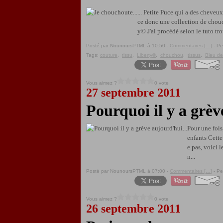
... Petite Puce qui a des cheveux
ce donc une collection de chouch
y© J'ai procédé selon le tuto tro
Posté par NounoursPTML à 10:50 -
Commentaires [
…
]
- Pe
Tags:
couture
,
tissu
,
Liberty©
,
chouchou
,
tissus
,
Bleu de
Vous aimez ?
0 vote
27 septembre 2011
Pourquoi il y a grèv
Pour une fois
enfants Cette
e pas, voici 
n...
Posté par NounoursPTML à 07:00 -
Commentaires [
…
]
- Pe
Vous aimez ?
0 vote
26 septembre 2011