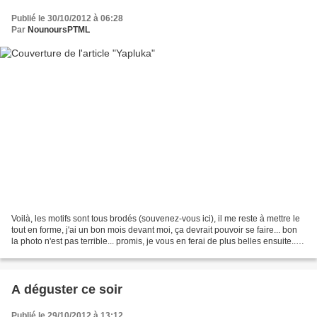
Publié le 30/10/2012 à 06:28
Par
NounoursPTML
Voilà, les motifs sont tous brodés (souvenez-vous ici), il me reste à mettre le
tout en forme, j'ai un bon mois devant moi, ça devrait pouvoir se faire... bon
la photo n'est pas terrible... promis, je vous en ferai de plus belles ensuite...
Je profite...
A déguster ce soir
Publié le 29/10/2012 à 13:12