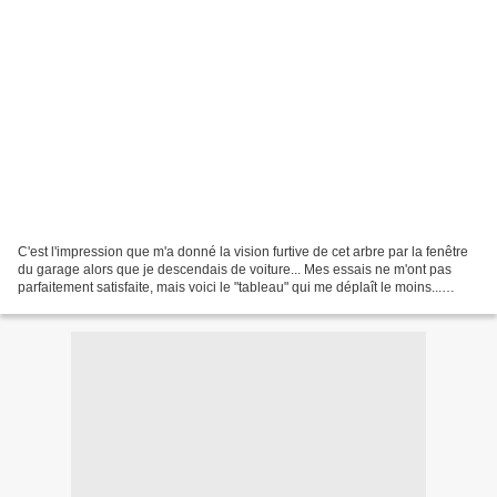
C'est l'impression que m'a donné la vision furtive de cet arbre par la fenêtre
du garage alors que je descendais de voiture... Mes essais ne m'ont pas
parfaitement satisfaite, mais voici le "tableau" qui me déplaît le moins...
Ensuite, j'ai voulu attraper...