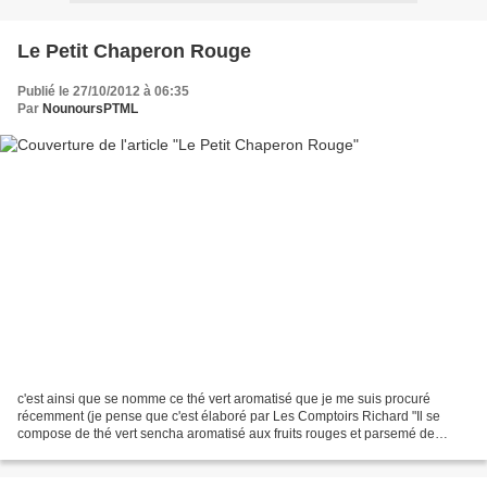
Le Petit Chaperon Rouge
Publié le 27/10/2012 à 06:35
Par
NounoursPTML
c'est ainsi que se nomme ce thé vert aromatisé que je me suis procuré
récemment (je pense que c'est élaboré par Les Comptoirs Richard "Il se
compose de thé vert sencha aromatisé aux fruits rouges et parsemé de
morceaux de cerise, groseille, fraise et...