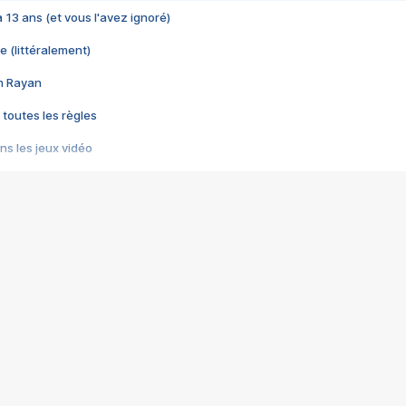
 a 13 ans (et vous l'avez ignoré)
e (littéralement)
im Rayan
 toutes les règles
s les jeux vidéo
us choquant de Rockstar ? - Le scandale BULLY
e plus moche de Steam
du RÊVE tourne au CAUCHEMAR
pendant 8 heures
it… à tort
umiliés par un jeu vidéo
ire - Final Fantasy 8