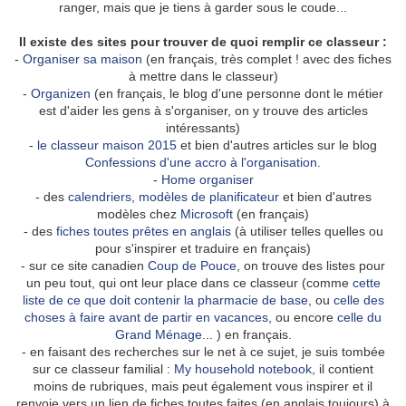
ranger, mais que je tiens à garder sous le coude...
Il existe des sites pour trouver de quoi remplir ce classeur :
-
Organiser sa maison
(en français, très complet ! avec des fiches
à mettre dans le classeur)
-
Organizen
(en français, le blog d'une personne dont le métier
est d'aider les gens à s'organiser, on y trouve des articles
intéressants)
-
le classeur maison 2015
et bien d'autres articles sur le blog
Confessions d'une accro à l'organisation
.
-
Home organiser
- des
calendriers
,
modèles de planificateur
et bien d'autres
modèles chez
Microsoft
(en français)
- des
fiches toutes prêtes en anglais
(à utiliser telles quelles ou
pour s'inspirer et traduire en français)
- sur ce site canadien
Coup de Pouce
, on trouve des listes pour
un peu tout, qui ont leur place dans ce classeur (comme
cette
liste de ce que doit contenir la pharmacie de base
, ou
celle des
choses à faire avant de partir en vacances
, ou encore
celle du
Grand Ménage
... ) en français.
- en faisant des recherches sur le net à ce sujet, je suis tombée
sur ce classeur familial :
My household notebook
, il contient
moins de rubriques, mais peut également vous inspirer et il
renvoie vers un lien de fiches toutes faites (en anglais toujours) à