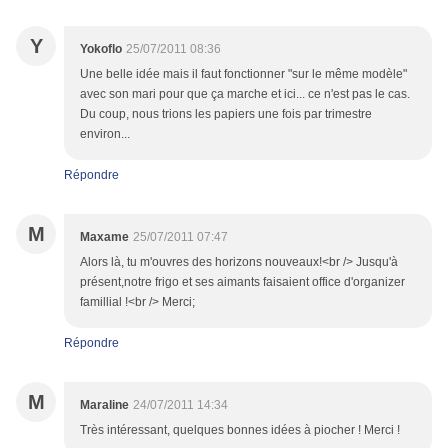
Y
Yokoflo
25/07/2011 08:36
Une belle idée mais il faut fonctionner "sur le même modèle"
avec son mari pour que ça marche et ici... ce n'est pas le cas.
Du coup, nous trions les papiers une fois par trimestre
environ...
Répondre
M
Maxame
25/07/2011 07:47
Alors là, tu m'ouvres des horizons nouveaux!<br /> Jusqu'à
présent,notre frigo et ses aimants faisaient office d'organizer
famillial !<br /> Merci;
Répondre
M
Maraline
24/07/2011 14:34
Très intéressant, quelques bonnes idées à piocher ! Merci !