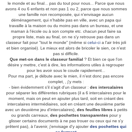
le monde et au final... pas du tout pour nous... Parce que nous
avons 4 ou 6 enfants et non pas 1 ou 2, parce que nous sommes
une famille non recomposée, qui n'envisage aucun
déménagement, qui n'habite pas en ville, avec un papa qui
travaille à la maison ou du moins pas dans un bureau, et une
maman à l'école ou à son compte etc. chacun peut faire sa
propre liste, mais au final, on ne s'y retrouve pas dans un
classeur fait pour "tout le monde" (même si
celui-ci
a l'air très joli
et bien organisé). Le mieux est alors de bricoler le sien, ce n'est
pas si difficile.
Que met-on dans le classeur familial
? Et bien ce que l'on
désire y mettre, c'est à dire, les informations utiles à regrouper
pour les avoir sous le coude rapidement...
Pour ma part, je débute avec le mien, il n'est donc pas encore
complet, , j'y mets :
- bien évidemment s'il s'agit d'un classeur :
des intercalaires
pour séparer les différentes rubriques (il a 6 intercalaires pour le
moment, mais on peut en ajouter plus tard, soit en créant des
intercalaires intermédiaires, soit en créant une deuxième partie
avec un deuxième jeu d'intercalaires),
des feuilles libres
à petits
ou grands carreaux,
des pochettes transparentes
pour y
glisser certains documents à ne pas trouer ou ceux qui ne s'y
prêtent pas), à l'avenir, j'envisage d'y ajouter
des pochettes qui