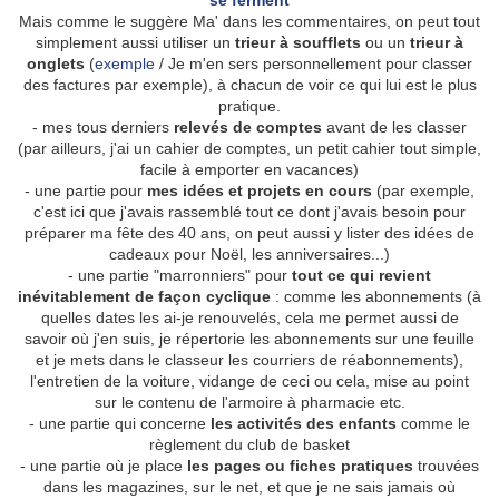
se ferment
Mais comme le suggère Ma' dans les commentaires, on peut tout
simplement aussi utiliser un
trieur à soufflets
ou un
trieur à
onglets
(
exemple
/ Je m'en sers personnellement pour classer
des factures par exemple), à chacun de voir ce qui lui est le plus
pratique.
- mes tous derniers
relevés de comptes
avant de les classer
(par ailleurs, j'ai un cahier de comptes, un petit cahier tout simple,
facile à emporter en vacances)
- une partie pour
mes idées et projets en cours
(par exemple,
c'est ici que j'avais rassemblé tout ce dont j'avais besoin pour
préparer ma fête des 40 ans, on peut aussi y lister des idées de
cadeaux pour Noël, les anniversaires...)
- une partie "marronniers" pour
tout ce qui revient
inévitablement de façon cyclique
: comme les abonnements (à
quelles dates les ai-je renouvelés, cela me permet aussi de
savoir où j'en suis, je répertorie les abonnements sur une feuille
et je mets dans le classeur les courriers de réabonnements),
l'entretien de la voiture, vidange de ceci ou cela, mise au point
sur le contenu de l'armoire à pharmacie etc.
- une partie qui concerne
les activités des enfants
comme le
règlement du club de basket
- une partie où je place
les pages ou fiches pratiques
trouvées
dans les magazines, sur le net, et que je ne sais jamais où