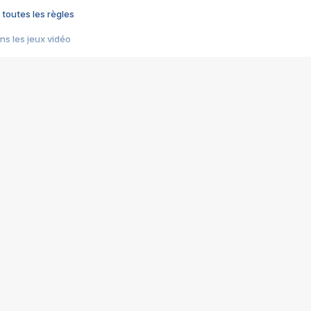
 toutes les règles
s les jeux vidéo
us choquant de Rockstar ? - Le scandale BULLY
e plus moche de Steam
du RÊVE tourne au CAUCHEMAR
pendant 8 heures
it… à tort
umiliés par un jeu vidéo
ire - Final Fantasy 8
ti un empire - Age of Empires
story DOFUS
tard, il crée l'un des pires jeux de tous les temps, MindsEye.