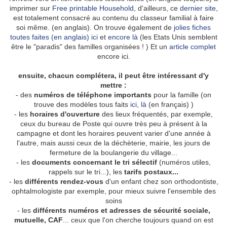
imprimer sur
Free printable Household
, d'ailleurs, ce
dernier site
,
est totalement consacré au contenu du classeur familial à faire
soi même. (en anglais). On trouve également de
jolies fiches
toutes faites (en anglais) ici
et
encore là
(les Etats Unis semblent
être le "paradis" des familles organisées ! ) Et un
article complet
encore ici.
ensuite, chacun complétera, il peut être intéressant d'y
mettre :
- des
numéros de téléphone importants
pour la famille (on
trouve des modèles tous faits
ici
,
là
(en français) )
- les
horaires d'ouverture
des lieux fréquentés, par exemple,
ceux du bureau de Poste qui ouvre très peu à présent à la
campagne et dont les horaires peuvent varier d'une année à
l'autre, mais aussi ceux de la déchèterie, mairie, les jours de
fermeture de la boulangerie du village...
- les
documents concernant le tri sélectif
(numéros utiles,
rappels sur le tri...), les
tarifs postaux...
- les
différents rendez-vous
d'un enfant chez son orthodontiste,
ophtalmologiste par exemple, pour mieux suivre l'ensemble des
soins
- les
différents numéros et adresses de sécurité sociale,
mutuelle, CAF
... ceux que l'on cherche toujours quand on est