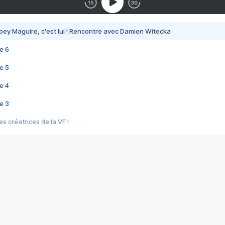
bey Maguire, c'est lui ! Rencontre avec Damien Witecka
e 6
e 5
e 4
e 3
s créatrices de la VF !
e 2
e 1
e Mektoub My Love arrive enfin ! Rencontre avec Shaïn Boumedine et Sal
i : après Toni en famille
elle réalise le bouleversant Dites lui que je l'aime