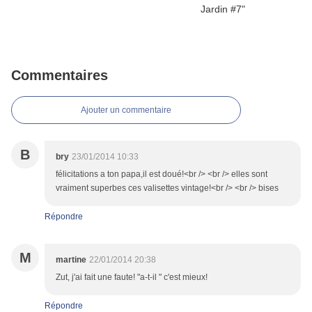
Commentaires
Ajouter un commentaire
B
bry
23/01/2014 10:33
félicitations a ton papa,il est doué!<br /> <br /> elles sont
vraiment superbes ces valisettes vintage!<br /> <br /> bises
Répondre
M
martine
22/01/2014 20:38
Zut, j'ai fait une faute! "a-t-il " c'est mieux!
Répondre