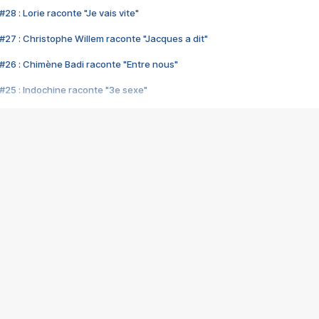
28 : Lorie raconte "Je vais vite"
#27 : Christophe Willem raconte "Jacques a dit"
#26 : Chimène Badi raconte "Entre nous"
#25 : Indochine raconte "3e sexe"
#24 : Zaho raconte "C'est chelou"
#23 : Patrick Bruel raconte "Au café des délices"
#22 : Kyo raconte "Le chemin"
#21 : Nolwenn Leroy raconte "Cassé"
#20 : Patrick Hernandez raconte "Born to be alive"
#19 : Lorie raconte "Près de moi"
#18 : Michael Jones raconte "A nos actes manqués" (avec Jean-Jacque
#17 : Khaled raconte "Aïcha"