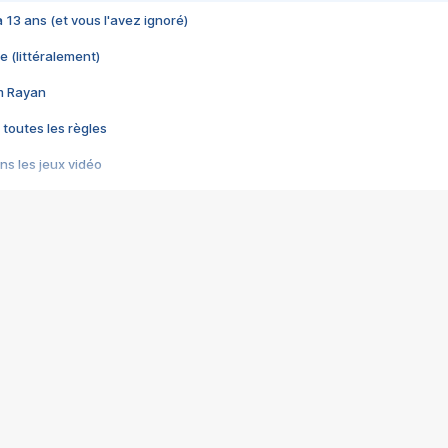
 a 13 ans (et vous l'avez ignoré)
e (littéralement)
im Rayan
 toutes les règles
s les jeux vidéo
us choquant de Rockstar ? - Le scandale BULLY
e plus moche de Steam
du RÊVE tourne au CAUCHEMAR
pendant 8 heures
it… à tort
umiliés par un jeu vidéo
ire - Final Fantasy 8