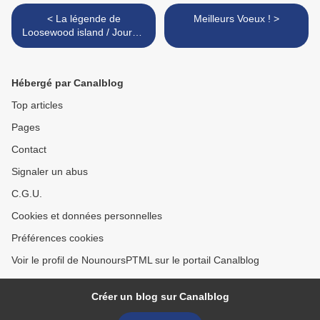
< La légende de
Meilleurs Voeux ! >
Loosewood island / Journal
d'un homme heureux / Le
dompteur de lions / Noël à
New-York / Le fils de l'Ursari
Hébergé par Canalblog
Top articles
Pages
Contact
Signaler un abus
C.G.U.
Cookies et données personnelles
Préférences cookies
Voir le profil de NounoursPTML sur le portail Canalblog
Créer un blog sur Canalblog