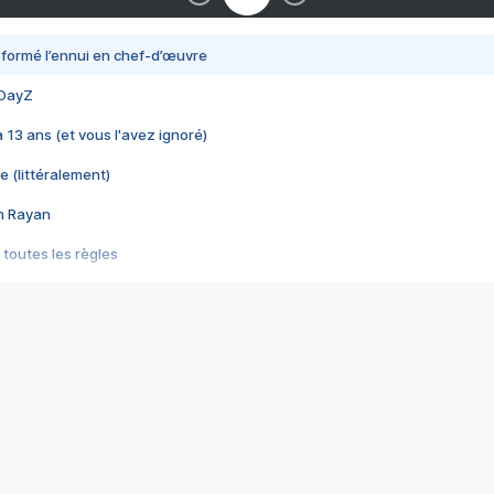
nsformé l’ennui en chef-d’œuvre
 DayZ
 a 13 ans (et vous l'avez ignoré)
e (littéralement)
im Rayan
 toutes les règles
s les jeux vidéo
us choquant de Rockstar ? - Le scandale BULLY
e plus moche de Steam
du RÊVE tourne au CAUCHEMAR
pendant 8 heures
it… à tort