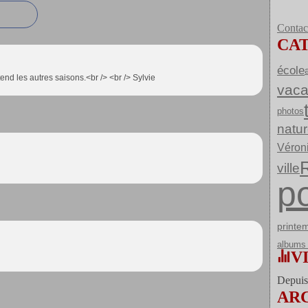
Contact
CA
école
end les autres saisons.<br /> <br /> Sylvie
vac
photos
natu
Véron
ville
po
printe
albums 
V
Depuis 
AR