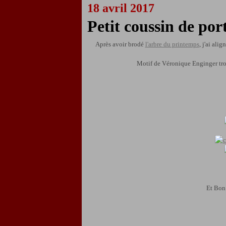
18 avril 2017
Petit coussin de por
Après avoir brodé
l'arbre du printemps
, j'ai ali
Motif de Véronique Enginger tr
Et Bon