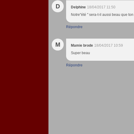
D
Delphine
18/04/2017 11:50
Notre"été " sera-t-il aussi beau que to
Répondre
M
Mamie brode
18/04/2017 10:59
Super beau
Répondre