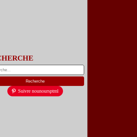
CHERCHE
Suivre nounoursptml