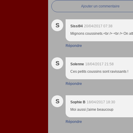
Ajouter un commentaire
S
Sissi94
20/04/2017 07:38
Mignons coussinets.<br /> <br /> On att
Répondre
S
Solenne
18/04/2017 21:58
Ces petits coussins sont ravissants !
Répondre
S
Sophie B
18/04/2017 18:30
Moi aussi j'aime beaucoup
Répondre