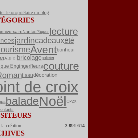
er le propriétaire du blog
TÉGORIES
lecture
anniversaire
Nantes
Pâques
jardin
cadeaux
été
ances
Avent
tourisme
bonheur
bricolage
re
papier
policier
couture
fleurs
ique Enginger
Roman
tissu
décoration
int de croix
Noël
balade
mps
CP2X
enfants
ISITEURS
la création
2 891 614
CHIVES