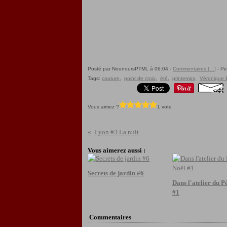
Posté par NounoursPTML à 06:04 -
Commentaires [
…
]
- Pe
Tags:
couture
,
point de croix
,
été
,
printemps
,
Véronique 
Vous aimez ?
1 vote
Lyon #3 La nuit
Vous aimerez aussi :
Secrets de jardin #6
Dans l'atelier du P
#1
Commentaires