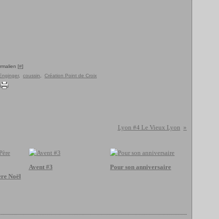
rmalien [
#
]
Enginger
,
coussin
,
Création Point de Croix
Lyon #4 Le Vieux Lyon
Avent #3
Pour son anniversaire
ère Noël