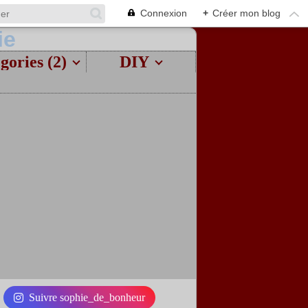
Connexion
+
Créer mon blog
gories (2)
DIY
Suivre sophie_de_bonheur