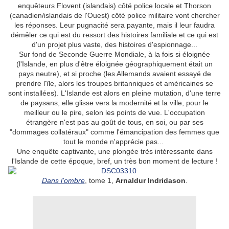
enquêteurs Flovent (islandais) côté police locale et Thorson
(canadien/islandais de l'Ouest) côté police militaire vont chercher
les réponses. Leur pugnacité sera payante, mais il leur faudra
démêler ce qui est du ressort des histoires familiale et ce qui est
d'un projet plus vaste, des histoires d'espionnage...
Sur fond de Seconde Guerre Mondiale, à la fois si éloignée
(l'Islande, en plus d'être éloignée géographiquement était un
pays neutre), et si proche (les Allemands avaient essayé de
prendre l'île, alors les troupes britanniques et américaines se
sont installées). L'Islande est alors en pleine mutation, d'une terre
de paysans, elle glisse vers la modernité et la ville, pour le
meilleur ou le pire, selon les points de vue. L'occupation
étrangère n'est pas au goût de tous, en soi, ou par ses
"dommages collatéraux" comme l'émancipation des femmes que
tout le monde n'apprécie pas...
Une enquête captivante, une plongée très intéressante dans
l'Islande de cette époque, bref, un très bon moment de lecture !
Dans l'ombre
, tome 1,
Arnaldur Indridason
.