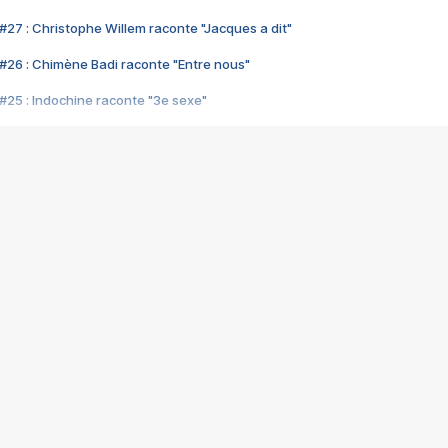
#27 : Christophe Willem raconte "Jacques a dit"
#26 : Chimène Badi raconte "Entre nous"
#25 : Indochine raconte "3e sexe"
#24 : Zaho raconte "C'est chelou"
#23 : Patrick Bruel raconte "Au café des délices"
#22 : Kyo raconte "Le chemin"
#21 : Nolwenn Leroy raconte "Cassé"
#20 : Patrick Hernandez raconte "Born to be alive"
#19 : Lorie raconte "Près de moi"
#18 : Michael Jones raconte "A nos actes manqués" (avec Jean-Jacque
#17 : Khaled raconte "Aïcha"
#16 : Corneille raconte "Parce qu'on vient de loin"