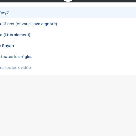
 DayZ
 a 13 ans (et vous l'avez ignoré)
e (littéralement)
im Rayan
 toutes les règles
s les jeux vidéo
us choquant de Rockstar ? - Le scandale BULLY
e plus moche de Steam
du RÊVE tourne au CAUCHEMAR
pendant 8 heures
it… à tort
umiliés par un jeu vidéo