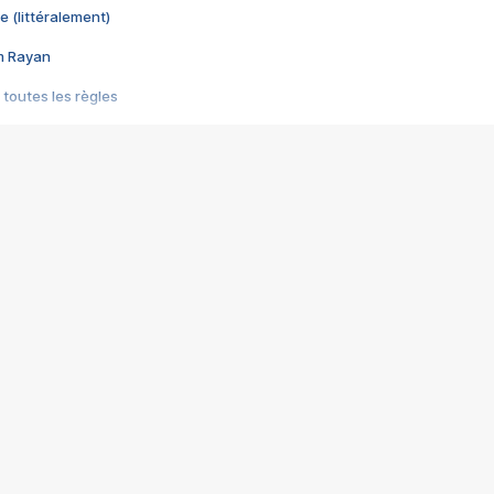
e (littéralement)
im Rayan
 toutes les règles
s les jeux vidéo
us choquant de Rockstar ? - Le scandale BULLY
e plus moche de Steam
du RÊVE tourne au CAUCHEMAR
pendant 8 heures
it… à tort
umiliés par un jeu vidéo
ire - Final Fantasy 8
ti un empire - Age of Empires
story DOFUS