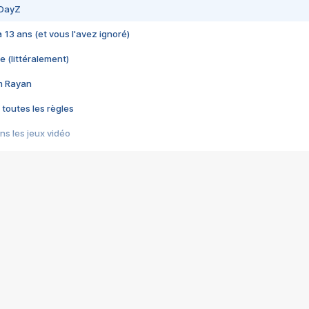
 DayZ
 a 13 ans (et vous l'avez ignoré)
e (littéralement)
im Rayan
 toutes les règles
s les jeux vidéo
us choquant de Rockstar ? - Le scandale BULLY
e plus moche de Steam
du RÊVE tourne au CAUCHEMAR
pendant 8 heures
it… à tort
umiliés par un jeu vidéo
ire - Final Fantasy 8