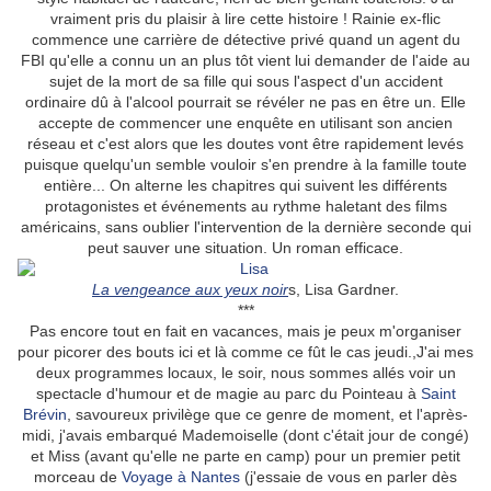
vraiment pris du plaisir à lire cette histoire ! Rainie ex-flic
commence une carrière de détective privé quand un agent du
FBI qu'elle a connu un an plus tôt vient lui demander de l'aide au
sujet de la mort de sa fille qui sous l'aspect d'un accident
ordinaire dû à l'alcool pourrait se révéler ne pas en être un. Elle
accepte de commencer une enquête en utilisant son ancien
réseau et c'est alors que les doutes vont être rapidement levés
puisque quelqu'un semble vouloir s'en prendre à la famille toute
entière... On alterne les chapitres qui suivent les différents
protagonistes et événements au rythme haletant des films
américains, sans oublier l'intervention de la dernière seconde qui
peut sauver une situation. Un roman efficace.
La vengeance aux yeux noir
s, Lisa Gardner.
***
Pas encore tout en fait en vacances, mais je peux m'organiser
pour picorer des bouts ici et là comme ce fût le cas jeudi.,J'ai mes
deux programmes locaux, le soir, nous sommes allés voir un
spectacle d'humour et de magie au parc du Pointeau à
Saint
Brévin
, savoureux privilège que ce genre de moment, et l'après-
midi, j'avais embarqué Mademoiselle (dont c'était jour de congé)
et Miss (avant qu'elle ne parte en camp) pour un premier petit
morceau de
Voyage à Nantes
(j'essaie de vous en parler dès