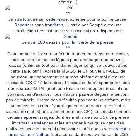
demain...)
***
Je suis tombée sur cette revue, achetée pour la bonne cause,
Reporters sans frontières
, illustrée par Sempé avec une
introduction très instructive sur association indispensable
Sempé, 100 dessins pour la liberté de la presse
.
***
Cette semaine, j'ai surtout fait du rangement dans notre classe,
mais aussi aidé mes collègues pour aménager une nouvelle
classe (enfin, surtout pour déménager ce qui se trouvait dans
cette salle, ouf !). Après la MS-GS, le CP pur, le CP-CE1, de
nouveau un changement pour mon binôme et moi avec une
classe de GS-CP à la rentrée. L'occasion de réimprimer le guide
des séances
MHM
(méthode totalement adoptée, nous étions
convaincues d'avance, nous n'avons pas été déçues, attention,
pas de miracle, il reste des difficultés pour certains enfants, mais
au moins, tous crient "youpi" quand on annonce que c'est la
séance de maths) uniquement pour nos CP (nous décloisonnons
certains apprentissages, dont les maths de nos GS). Je préfère
imprimer les séances
et les arranger à ma guise dans des
multivues avec le matériel nécessaire plutôt que la
version reliée
proposée par Nathan
(qui a cependant ses avantages du côté