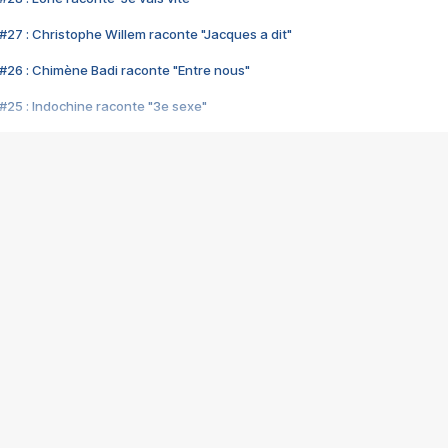
#27 : Christophe Willem raconte "Jacques a dit"
#26 : Chimène Badi raconte "Entre nous"
#25 : Indochine raconte "3e sexe"
#24 : Zaho raconte "C'est chelou"
#23 : Patrick Bruel raconte "Au café des délices"
#22 : Kyo raconte "Le chemin"
#21 : Nolwenn Leroy raconte "Cassé"
#20 : Patrick Hernandez raconte "Born to be alive"
#19 : Lorie raconte "Près de moi"
#18 : Michael Jones raconte "A nos actes manqués" (avec Jean-Jacque
#17 : Khaled raconte "Aïcha"
#16 : Corneille raconte "Parce qu'on vient de loin"