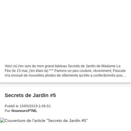
Voici où j'en suis de mon grand tableau Secrets de Jardin de Madame La
Fée (le 15 mai, j'en étais là) *** Parlons un peu couture, récemment, Pascale
m'a envoyé de nouvelles photos de vêtements qu'elle a confectionnés pour
agrandir la garde robe de Poupon...
Secrets de Jardin #5
Publié le 15/05/2019 à 06:01
Par
NounoursPTML