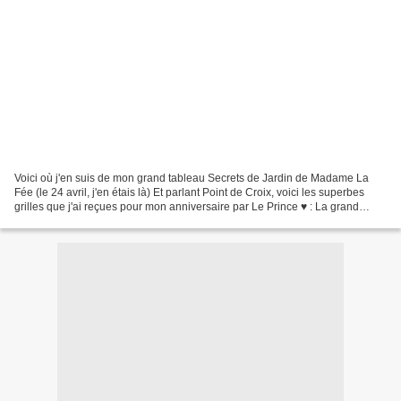
Voici où j'en suis de mon grand tableau Secrets de Jardin de Madame La
Fée (le 24 avril, j'en étais là) Et parlant Point de Croix, voici les superbes
grilles que j'ai reçues pour mon anniversaire par Le Prince ♥ : La grand
histoires des "Jardins" et La...