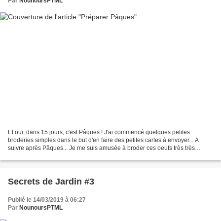
Par
NounoursPTML
Et oui, dans 15 jours, c'est Pâques ! J'ai commencé quelques petites
broderies simples dans le but d'en faire des petites cartes à envoyer... A
suivre après Pâques... Je me suis amusée à broder ces oeufs très très
simples et je vous propose les grilles...
Secrets de Jardin #3
Publié le 14/03/2019 à 06:27
Par
NounoursPTML