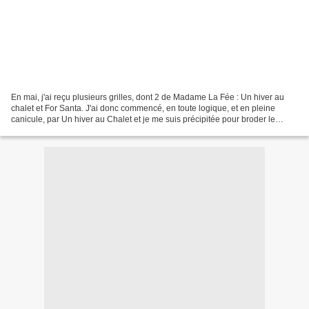
En mai, j'ai reçu plusieurs grilles, dont 2 de Madame La Fée : Un hiver au
chalet et For Santa. J'ai donc commencé, en toute logique, et en pleine
canicule, par Un hiver au Chalet et je me suis précipitée pour broder le
chalet : à suivre... À propos de...