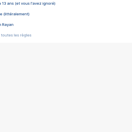
 a 13 ans (et vous l'avez ignoré)
e (littéralement)
im Rayan
 toutes les règles
s les jeux vidéo
us choquant de Rockstar ? - Le scandale BULLY
e plus moche de Steam
du RÊVE tourne au CAUCHEMAR
pendant 8 heures
it… à tort
umiliés par un jeu vidéo
ire - Final Fantasy 8
ti un empire - Age of Empires