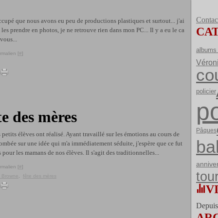
Contact
ccupé que nous avons eu peu de productions plastiques et surtout... j'ai
CA
es prendre en photos, je ne retrouve rien dans mon PC... Il y a eu le ca
vous...
albums 
rmalien [
#
]
Véron
co
policier
po
ête des mères
Pâques
 petits élèves ont réalisé. Ayant travaillé sur les émotions au cours de
ba
 tombée sur une idée qui m'a immédiatement séduite, j'espère que ce fut
 pour les mamans de nos élèves. Il s'agit des traditionnelles...
annive
rmalien [
#
]
tou
 Browne
,
fête des mères
V
Depuis 
AR