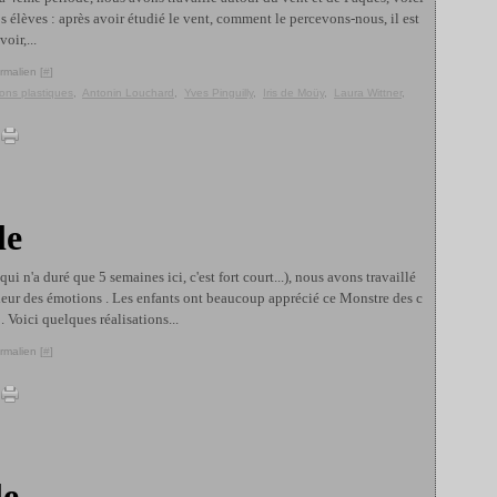
os élèves : après avoir étudié le vent, comment le percevons-nous, il est
oir,...
rmalien [
#
]
ons plastiques
,
Antonin Louchard
,
Yves Pinguilly
,
Iris de Moüy
,
Laura Wittner
,
le
i n'a duré que 5 semaines ici, c'est fort court...), nous avons travaillé
uleur des émotions . Les enfants ont beaucoup apprécié ce Monstre des c
 Voici quelques réalisations...
rmalien [
#
]
le