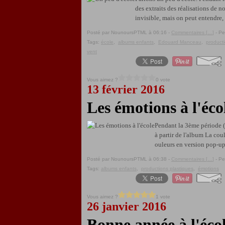
des extraits des réalisations de n
invisible, mais on peut entendre, v
Posté par NounoursPTML à 06:16 -
Commentaires [
…
]
- Pe
Tags:
école
,
albums enfants
,
Edouard Manceau
,
producti
vent
Vous aimez ?
0 vote
13 février 2016
Les émotions à l'éco
Pendant la 3ème période (qu
à partir de l'album La co
ouleurs en version pop-up.
Posté par NounoursPTML à 06:38 -
Commentaires [
…
]
- Pe
Tags:
albums enfants
,
productions plastiques
,
émotions
Vous aimez ?
1 vote
26 janvier 2016
Bonne année à l'éco