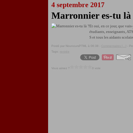
4 septembre 2017
Marronnier es-tu là
Et oui, en ce jour, que vais
étudiants, enseignants, AT
S et tous les aidants scolai
Posté par NounoursPTML à 06:38 -
Commentaires [
…
]
- Pe
Tags:
rentrée
Vous aimez ?
0 vote