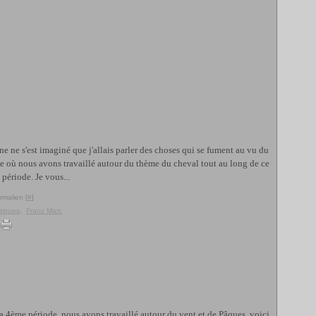
nne ne s'est imaginé que j'allais parler des choses qui se fument au vu du
ole où nous avons travaillé autour du thème du cheval tout au long de ce
 période. Je vous...
rmalien [
#
]
tiques
,
Franz Marc
a 4ème période, nous avons travaillé autour du vent et de Pâques, voici