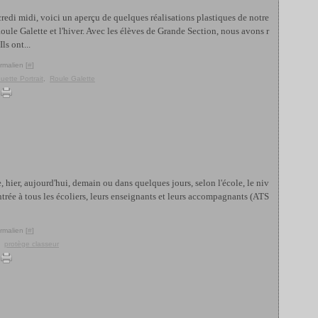
edi midi, voici un aperçu de quelques réalisations plastiques de notre
oule Galette et l'hiver. Avec les élèves de Grande Section, nous avons r
ls ont...
rmalien [
#
]
uette Portrait
,
Roule Galette
e, hier, aujourd'hui, demain ou dans quelques jours, selon l'école, le niv
ntrée à tous les écoliers, leurs enseignants et leurs accompagnants (ATS
rmalien [
#
]
,
protège classeur