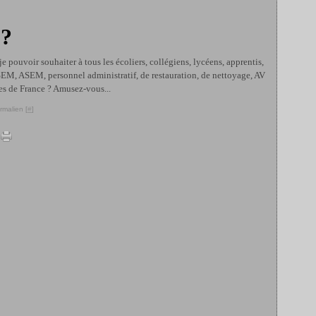
 ?
-je pouvoir souhaiter à tous les écoliers, collégiens, lycéens, apprentis,
SEM, ASEM, personnel administratif, de restauration, de nettoyage, AV
res de France ? Amusez-vous...
rmalien [
#
]