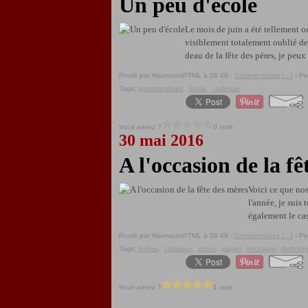
Un peu d'école
Le mois de juin a été tellement o
visiblement totalement oublié de l
deau de la fête des pères, je peux 
Posté par NounoursPTML à 06:48 -
Commentaires [
…
]
- Pe
Tags:
gourmandises
,
école
,
cadeaux
Vous aimez ?
0 vote
30 mai 2016
A l'occasion de la f
Voici ce que nos
l'année, je suis
également le cas
Posté par NounoursPTML à 06:49 -
Commentaires [
…
]
- Pe
Tags:
boîtes
,
cadeaux
,
coeur
,
papier
,
bricolage
,
Anthony
Vous aimez ?
1 vote