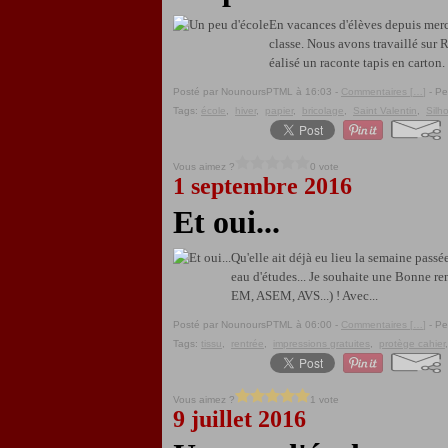
En vacances d'élèves depuis mercr
classe. Nous avons travaillé sur R
éalisé un raconte tapis en carton. I
Posté par NounoursPTML à 16:03 -
Commentaires [
…
]
- Pe
Tags:
école
,
hiver
,
papier
,
bricolage
,
Saint Valentin
,
Silho
Vous aimez ?
0 vote
1 septembre 2016
Et oui...
Qu'elle ait déjà eu lieu la semaine passé
eau d'études... Je souhaite une Bonne re
EM, ASEM, AVS...) ! Avec...
Posté par NounoursPTML à 06:00 -
Commentaires [
…
]
- Pe
Tags:
tissu
,
rentrée
,
impressions gratuites
,
protège cahier
Vous aimez ?
1 vote
9 juillet 2016