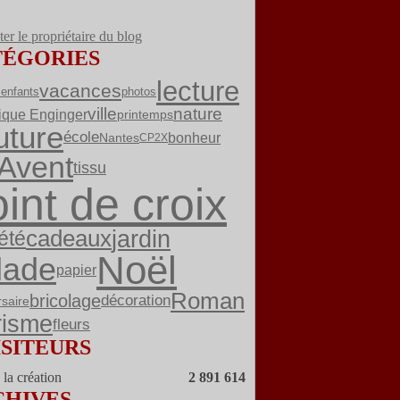
er le propriétaire du blog
TÉGORIES
lecture
vacances
enfants
photos
ville
nature
ique Enginger
printemps
uture
école
bonheur
Nantes
CP2X
Avent
tissu
int de croix
jardin
cadeaux
été
Noël
lade
papier
Roman
bricolage
décoration
rsaire
risme
fleurs
ISITEURS
la création
2 891 614
CHIVES