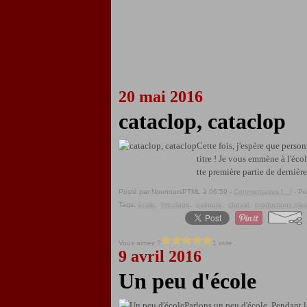
20 mai 2016
cataclop, cataclop
Cette fois, j'espère que perso
titre ! Je vous emmène à l'éc
tte première partie de dernière
Posté par NounoursPTML à 06:59 -
Commentaires [
…
]
- Pe
Tags:
école
,
bricolage
,
peinture
,
cheval
,
productions plas
Vous aimez ?
1 vote
9 avril 2016
Un peu d'école
Parlons un peu d'école. Pendant l