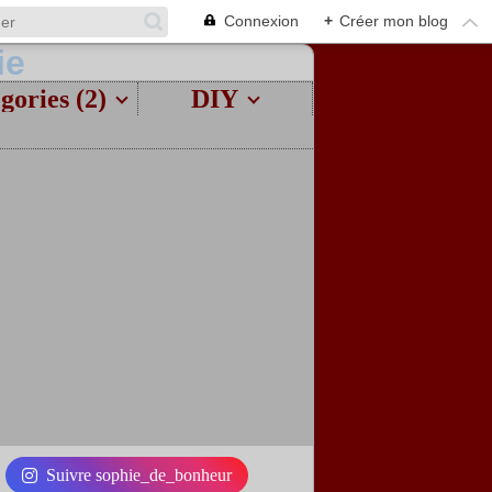
Connexion
+
Créer mon blog
gories (2)
DIY
Suivre sophie_de_bonheur