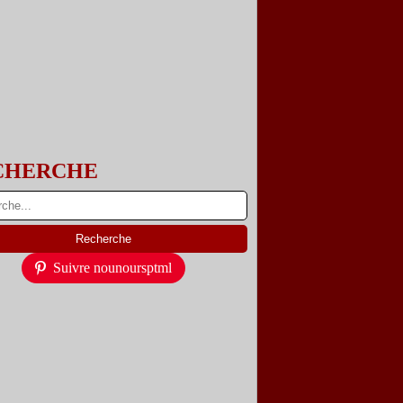
CHERCHE
Suivre nounoursptml