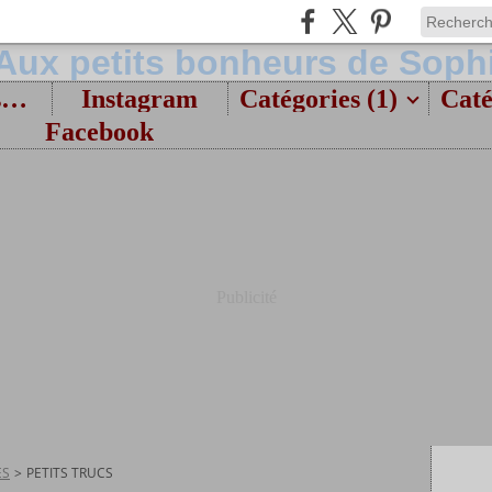
Bienvenue et présentation
Instagram
Catégories (1)
Caté
Facebook
Publicité
ES
>
PETITS TRUCS