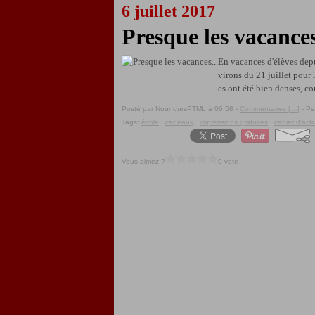
6 juillet 2017
Presque les vacances
En vacances d'élèves depu
virons du 21 juillet pour
es ont été bien denses, co
Posté par NounoursPTML à 06:58 -
Commentaires [
…
]
- Pe
Tags:
école
,
cadeaux
,
impressions gratuites
,
cahier d'acti
Vous aimez ?
0 vote