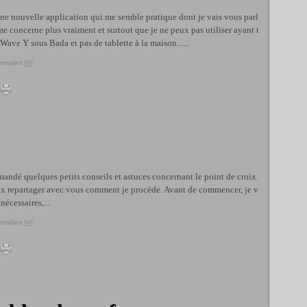
'une nouvelle application qui me semble pratique dont je vais vous parl
me concerne plus vraiment et surtout que je ne peux pas utiliser ayant t
ave Y sous Bada et pas de tablette à la maison......
rmalien [
#
]
dé quelques petits conseils et astuces concernant le point de croix.
 peux repartager avec vous comment je procède. Avant de commencer, je v
 nécessaires,...
rmalien [
#
]