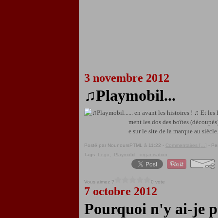
3 novembre 2012
♫Playmobil...
... en avant les histoires ! ♫ Et le
ment les dos des boîtes (découpés)
e sur le site de la marque au siècle.
Posté par NounoursPTML à 11:22 -
Commentaires [
…
]
- Pe
Tags:
Lego
,
Playmobil
,
organisation
Vous aimez ?
0 vote
7 octobre 2012
Pourquoi n'y ai-je p