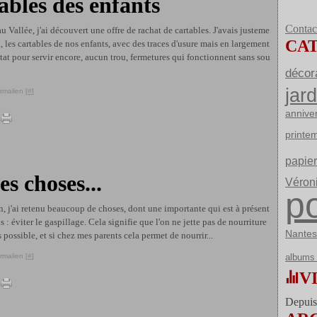
ables des enfants
Contact
 Vallée, j'ai découvert une offre de rachat de cartables. J'avais justeme
CA
k, les cartables de nos enfants, avec des traces d'usure mais en largement
tat pour servir encore, aucun trou, fermetures qui fonctionnent sans sou
décor
jard
rmalien [
#
]
annive
printe
papier
s choses...
Véron
po
 j'ai retenu beaucoup de choses, dont une importante qui est à présent
s : éviter le gaspillage. Cela signifie que l'on ne jette pas de nourriture
Nantes
 possible, et si chez mes parents cela permet de nourrir...
albums 
rmalien [
#
]
V
Depuis 