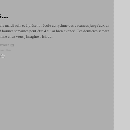
...
is mardi soir, et à présent : école au rythme des vacances jusqu'aux en
 3 bonnes semaines peut-être 4 si j'ai bien avancé. Ces dernières semain
mme chez vous j'imagine : Ici, du...
rmalien [
#
]
vité
,
liste