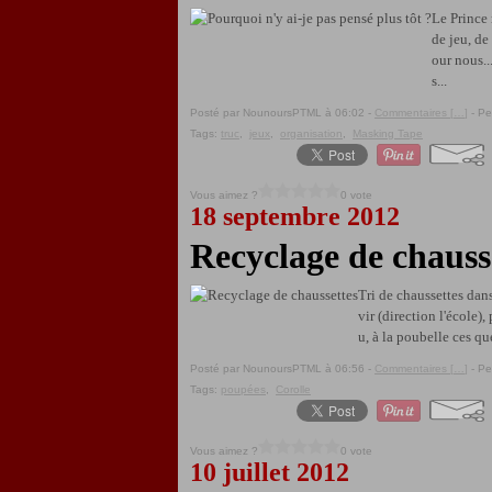
Le Prince 
de jeu, de
our nous..
s...
Posté par NounoursPTML à 06:02 -
Commentaires [
…
]
- Pe
Tags:
truc
,
jeux
,
organisation
,
Masking Tape
Vous aimez ?
0 vote
18 septembre 2012
Recyclage de chauss
Tri de chaussettes dans 
vir (direction l'école),
u, à la poubelle ces qu
Posté par NounoursPTML à 06:56 -
Commentaires [
…
]
- Pe
Tags:
poupées
,
Corolle
Vous aimez ?
0 vote
10 juillet 2012