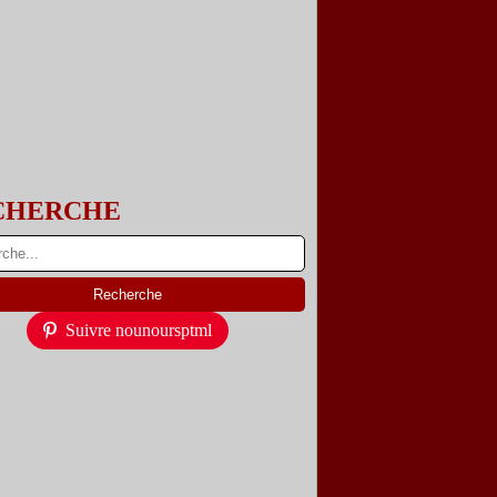
CHERCHE
Suivre nounoursptml