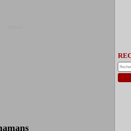
Publicité
RE
 mamans