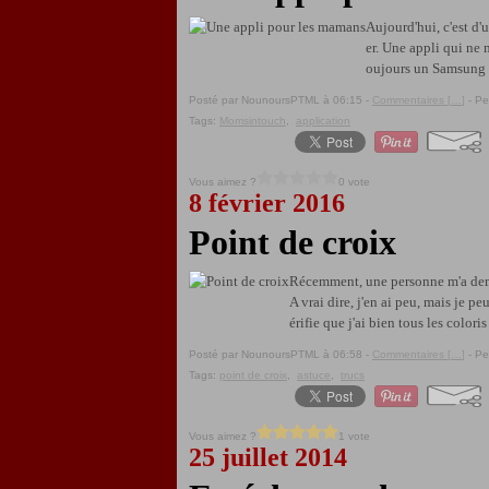
Aujourd'hui, c'est d
er. Une appli qui ne 
oujours un Samsung W
Posté par NounoursPTML à 06:15 -
Commentaires [
…
]
- Pe
Tags:
Momsintouch
,
application
Vous aimez ?
0 vote
8 février 2016
Point de croix
Récemment, une personne m'a deman
A vrai dire, j'en ai peu, mais je
érifie que j'ai bien tous les coloris
Posté par NounoursPTML à 06:58 -
Commentaires [
…
]
- Pe
Tags:
point de croix
,
astuce
,
trucs
Vous aimez ?
1 vote
25 juillet 2014