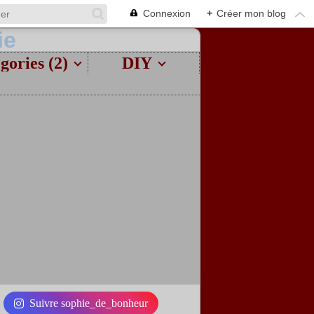
Connexion
+
Créer mon blog
gories (2)
DIY
Suivre sophie_de_bonheur