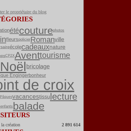
er le propriétaire du blog
TÉGORIES
couture
été
ation
photos
in
Roman
fleurs
ville
policier
cadeaux
nature
école
rsaire
Avent
tourisme
mps
CP2X
Noël
bricolage
ique Enginger
bonheur
int de croix
lecture
vacances
tissu
Pâques
balade
enfants
ISITEURS
la création
2 891 614