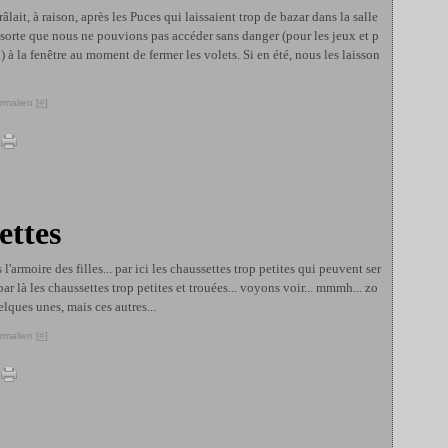
râlait, à raison, après les Puces qui laissaient trop de bazar dans la salle
 sorte que nous ne pouvions pas accéder sans danger (pour les jeux et p
.) à la fenêtre au moment de fermer les volets. Si en été, nous les laisson
rmalien [
#
]
ettes
l'armoire des filles... par ici les chaussettes trop petites qui peuvent ser
 par là les chaussettes trop petites et trouées... voyons voir... mmmh... zo
elques unes, mais ces autres...
rmalien [
#
]