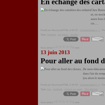
En échange des cart
Chez Bureau
nt, en stoc
assez bon é
cis......
Posté par NounoursPTML à 06:32 -
Commentaires [
…
]
- Pe
Tags:
cartable
,
recyclage
,
rentrée
Vous aimez ?
0 vote
13 juin 2013
Pour aller au fond de
De mon éducation,
dans l'air du temp
(ou alors le moins
Posté par NounoursPTML à 06:59 -
Commentaires [
…
]
- Pe
Tags:
truc
,
écologie
,
chasse au gaspi
,
Zéro déchet
Vous aimez ?
0 vote