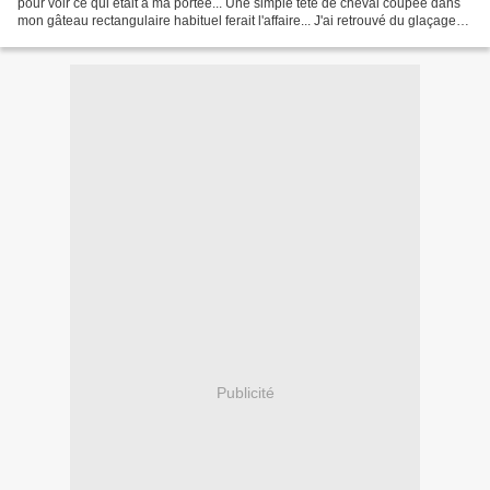
pour voir ce qui était à ma portée... Une simple tête de cheval coupée dans
mon gâteau rectangulaire habituel ferait l'affaire... J'ai retrouvé du glaçage
au chocolat blanc de...
Publicité