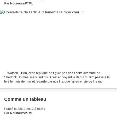
Par
NounoursPTML
... Watson... Bon, cette réplique ne figure pas dans cette aventure de
Sherlock Holmes, mais tant pis ! C'est en voyant le début du film passé à la
télé le mois dernier et regardé par nos fils, que j'ai eu envie de lire mon
premier Sherlock Holmes......
Comme un tableau
Publié le 28/10/2012 à 06:57
Par
NounoursPTML