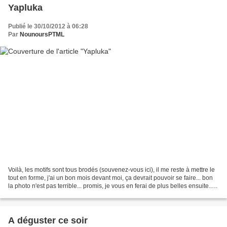
Yapluka
Publié le 30/10/2012 à 06:28
Par
NounoursPTML
Voilà, les motifs sont tous brodés (souvenez-vous ici), il me reste à mettre le
tout en forme, j'ai un bon mois devant moi, ça devrait pouvoir se faire... bon
la photo n'est pas terrible... promis, je vous en ferai de plus belles ensuite...
Je profite...
A déguster ce soir