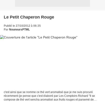
Le Petit Chaperon Rouge
Publié le 27/10/2012 à 06:35
Par
NounoursPTML
c'est ainsi que se nomme ce thé vert aromatisé que je me suis procuré
récemment (je pense que c'est élaboré par Les Comptoirs Richard "Il se
compose de thé vert sencha aromatisé aux fruits rouges et parsemé de
morceaux de cerise, groseille, fraise et...