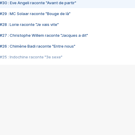
#30 : Eve Angeli raconte "Avant de partir"
#29 : MC Solaar raconte "Bouge de là"
28 : Lorie raconte "Je vais vite"
#27 : Christophe Willem raconte "Jacques a dit"
#26 : Chimène Badi raconte "Entre nous"
#25 : Indochine raconte "3e sexe"
#24 : Zaho raconte "C'est chelou"
#23 : Patrick Bruel raconte "Au café des délices"
#22 : Kyo raconte "Le chemin"
#21 : Nolwenn Leroy raconte "Cassé"
#20 : Patrick Hernandez raconte "Born to be alive"
#19 : Lorie raconte "Près de moi"
#18 : Michael Jones raconte "A nos actes manqués" (avec Jean-Jacque