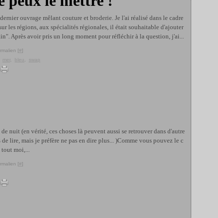
je peux le mettre !
ernier ouvrage mêlant couture et broderie. Je l'ai réalisé dans le cadre
ur les régions, aux spécialités régionales, il était souhaitable d'ajouter
in". Après avoir pris un long moment pour réfléchir à la question, j'ai...
rmalien [
#
]
,
mer
,
bleu
,
swap
de nuit (en vérité, ces choses là peuvent aussi se retrouver dans d'autre
s de lire, mais je préfère ne pas en dire plus... )Comme vous pouvez le c
 tout moi,...
rmalien [
#
]