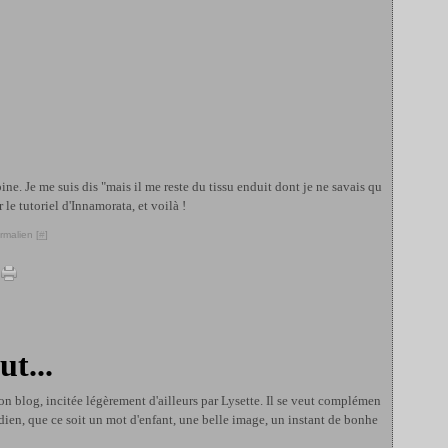
pine. Je me suis dis "mais il me reste du tissu enduit dont je ne savais qu
ir le tutoriel d'Innamorata, et voilà !
rmalien [
#
]
ut...
on blog, incitée légèrement d'ailleurs par Lysette. Il se veut complémen
idien, que ce soit un mot d'enfant, une belle image, un instant de bonhe