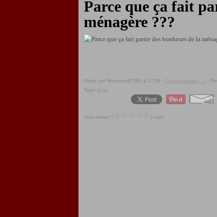
Parce que ça fait pa
ménagère ???
Posté par NounoursPTML à 17:34 -
Commentaires [
…
]
- Pe
Tags:
linge
Vous aimez ?
0 vote