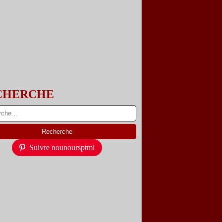
CHERCHE
Suivre nounoursptml