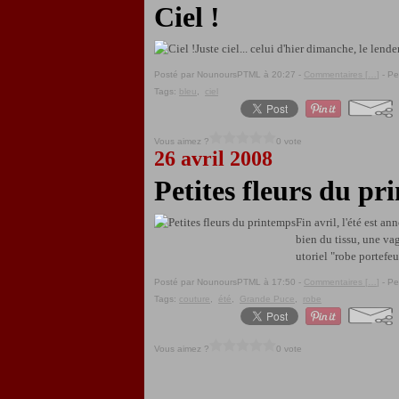
Ciel !
Juste ciel... celui d'hier dimanche, le lend
Posté par NounoursPTML à 20:27 -
Commentaires [
…
]
- Pe
Tags:
bleu
,
ciel
Vous aimez ?
0 vote
26 avril 2008
Petites fleurs du pr
Fin avril, l'été est a
bien du tissu, une vag
utoriel "robe portefeuil
Posté par NounoursPTML à 17:50 -
Commentaires [
…
]
- Pe
Tags:
couture
,
été
,
Grande Puce
,
robe
Vous aimez ?
0 vote