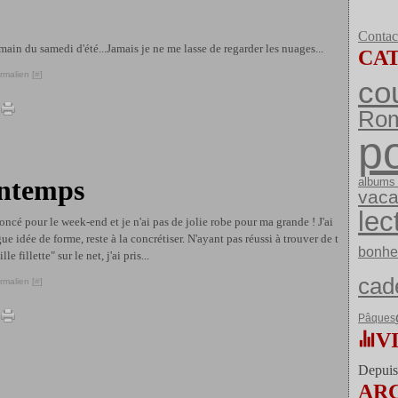
Contact
emain du samedi d'été...Jamais je ne me lasse de regarder les nuages...
CA
rmalien [
#
]
co
Ro
po
intemps
albums 
vac
lec
nnoncé pour le week-end et je n'ai pas de jolie robe pour ma grande ! J'ai
ue idée de forme, reste à la concrétiser. N'ayant pas réussi à trouver de t
bonhe
le fillette" sur le net, j'ai pris...
cad
rmalien [
#
]
Pâques
V
Depuis 
AR