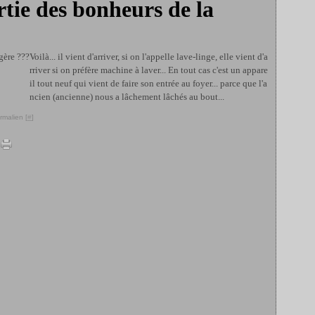
rtie des bonheurs de la
Voilà... il vient d'arriver, si on l'appelle lave-linge, elle vient d'a
rriver si on préfère machine à laver... En tout cas c'est un appare
il tout neuf qui vient de faire son entrée au foyer... parce que l'a
ncien (ancienne) nous a lâchement lâchés au bout...
rmalien [
#
]