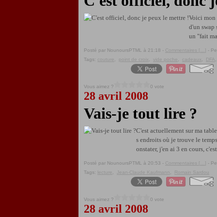
C'est officiel, donc 
Voici mon d
d'un swap s
un "fait ma
Posté par NounoursPTML à 21:18 -
Commentaires [
…
]
- Pe
Tags:
couture
,
point de croix
,
vide poche
,
cadeaux
,
DFA
Vous aimez ?
0 vote
28 avril 2008
Vais-je tout lire ?
C'est actuellement sur ma table 
s endroits où je trouve le temp
onstater, j'en ai 3 en cours, c'est
Posté par NounoursPTML à 20:53 -
Commentaires [
…
]
- Pe
Tags:
lecture
,
Jean-Claude Kaufmann
,
Romain Sardou
Vous aimez ?
0 vote
28 avril 2008