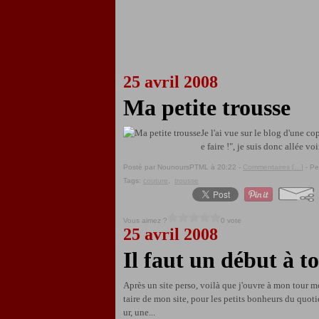
25 avril 2008
Ma petite trousse
Je l'ai vue sur le blog d'une co
e faire !", je suis donc allée vo
Posté par NounoursPTML à 20:22 -
Commentaires [
…
]
- Pe
Tags:
couture
,
trousse
Vous aimez ?
0 vote
25 avril 2008
Il faut un début à to
Après un site perso, voilà que j'ouvre à mon tour m
taire de mon site, pour les petits bonheurs du quot
ur, une...