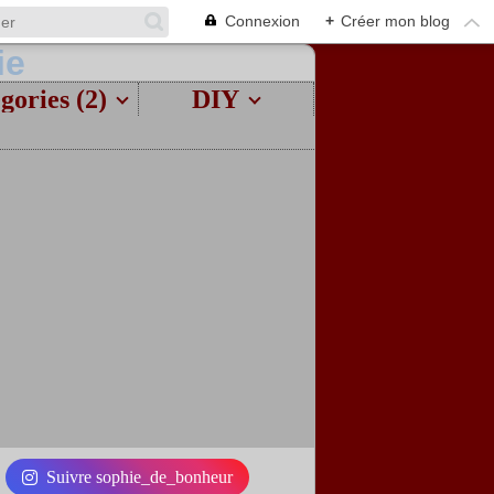
Connexion
+
Créer mon blog
gories (2)
DIY
Suivre sophie_de_bonheur