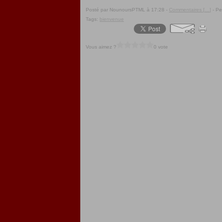
Posté par NounoursPTML à 17:28 -
Commentaires [
…
]
- Pe
Tags:
bienvenue
Vous aimez ?
0 vote