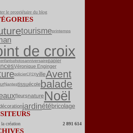
er le propriétaire du blog
TÉGORIES
uture
tourisme
printemps
man
int de croix
papier
enfants
anniversaire
photos
ances
Véronique Enginger
Avent
ture
ville
policier
CP2X
balade
tissu
école
ur
Nantes
Noël
eaux
fleurs
nature
jardin
été
bricolage
décoration
ISITEURS
la création
2 891 614
CHIVES