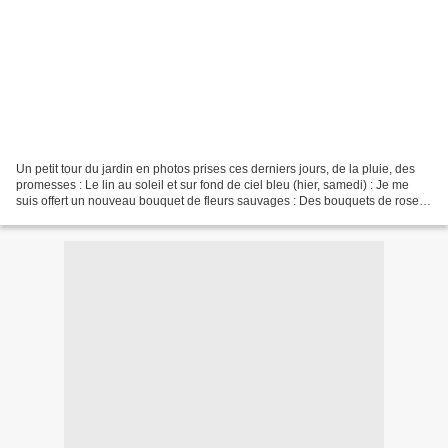
Un petit tour du jardin en photos prises ces derniers jours, de la pluie, des
promesses : Le lin au soleil et sur fond de ciel bleu (hier, samedi) : Je me
suis offert un nouveau bouquet de fleurs sauvages : Des bouquets de roses
odorantes que l'on admire...