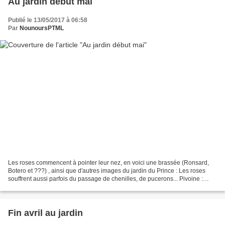
Au jardin début mai
Publié le 13/05/2017 à 06:58
Par
NounoursPTML
Les roses commencent à pointer leur nez, en voici une brassée (Ronsard,
Botero et ???) , ainsi que d'autres images du jardin du Prince : Les roses
souffrent aussi parfois du passage de chenilles, de pucerons... Pivoine :
Hortensias en gestation : alstroemères...
Fin avril au jardin