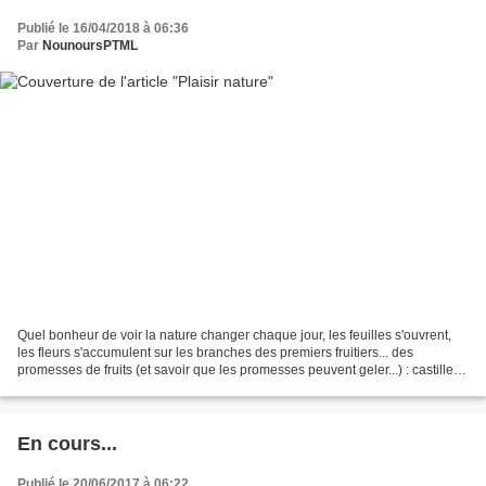
Publié le 16/04/2018 à 06:36
Par
NounoursPTML
Quel bonheur de voir la nature changer chaque jour, les feuilles s'ouvrent,
les fleurs s'accumulent sur les branches des premiers fruitiers... des
promesses de fruits (et savoir que les promesses peuvent geler...) : castilles,
fraises, cerises... Et un...
En cours...
Publié le 20/06/2017 à 06:22