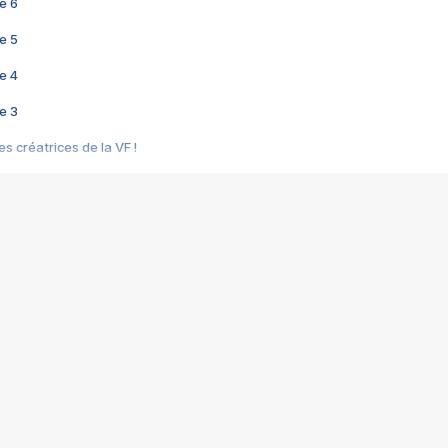
e 6
e 5
e 4
e 3
s créatrices de la VF !
e 2
e 1
e Mektoub My Love arrive enfin ! Rencontre avec Shaïn Boumedine et Sal
i : après Toni en famille
elle réalise le bouleversant Dites lui que je l'aime
ais ! Rencontre autour de Vie privée de Rebecca Zlotowski
 de Marguerite, Grave... Rencontre avec Ella Rumpf
 Les Rêveurs, un film intime sur la santé mentale