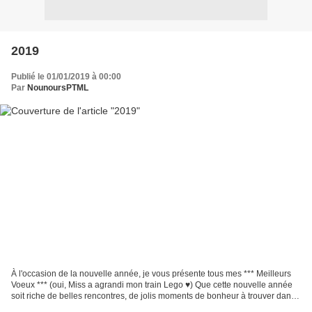
2019
Publié le 01/01/2019 à 00:00
Par
NounoursPTML
À l'occasion de la nouvelle année, je vous présente tous mes *** Meilleurs
Voeux *** (oui, Miss a agrandi mon train Lego ♥) Que cette nouvelle année
soit riche de belles rencontres, de jolis moments de bonheur à trouver dans
les petites choses du quotidien....