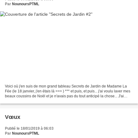
Par
NounoursPTML
Voici où j'en suis de mon grand tableau Secrets de Jardin de Madame La
Fée (le 18 janvier, j'en étais là >>> ) *** et puis, et puis... j'ai voulu laver mes
beaux coussins de Noël et je n'avais pas du tout anticipé la chose... J'ai
cousu au dos un drap...
Vœux
Publié le 18/01/2019 à 06:03
Par
NounoursPTML