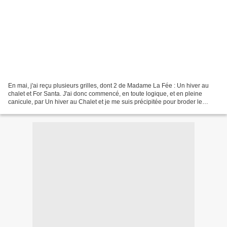
En mai, j'ai reçu plusieurs grilles, dont 2 de Madame La Fée : Un hiver au
chalet et For Santa. J'ai donc commencé, en toute logique, et en pleine
canicule, par Un hiver au Chalet et je me suis précipitée pour broder le
chalet : à suivre... À propos de...