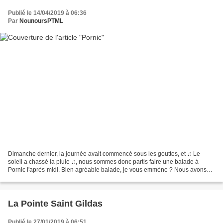
Publié le 14/04/2019 à 06:36
Par
NounoursPTML
Dimanche dernier, la journée avait commencé sous les gouttes, et ♫ Le
soleil a chassé la pluie ♫, nous sommes donc partis faire une balade à
Pornic l'après-midi. Bien agréable balade, je vous emmène ? Nous avons
suivi quelques flèches en remontant vers...
La Pointe Saint Gildas
Publié le 27/01/2019 à 06:51