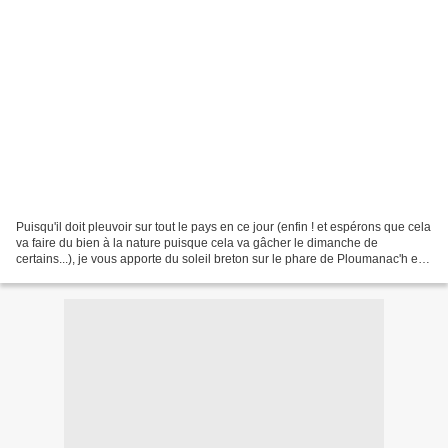
Puisqu'il doit pleuvoir sur tout le pays en ce jour (enfin ! et espérons que cela
va faire du bien à la nature puisque cela va gâcher le dimanche de
certains...), je vous apporte du soleil breton sur le phare de Ploumanac'h et
ses environs : à suivre...