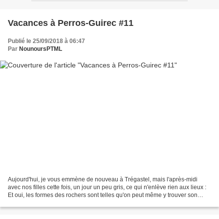
Vacances à Perros-Guirec #11
Publié le 25/09/2018 à 06:47
Par
NounoursPTML
Aujourd'hui, je vous emmène de nouveau à Trégastel, mais l'après-midi
avec nos filles cette fois, un jour un peu gris, ce qui n'enlève rien aux lieux :
Et oui, les formes des rochers sont telles qu'on peut même y trouver son
mobilier ! Et celui-ci semble...