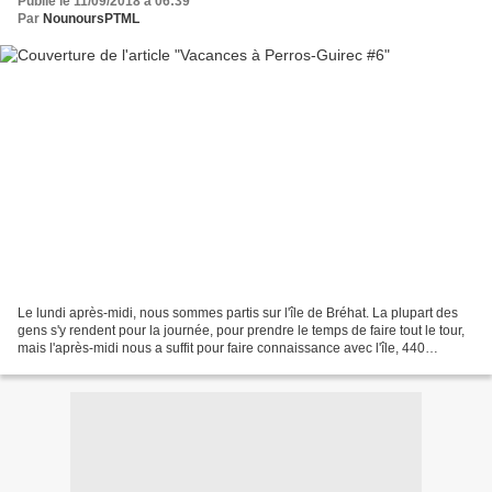
Publié le 11/09/2018 à 06:39
Par
NounoursPTML
Le lundi après-midi, nous sommes partis sur l'île de Bréhat. La plupart des
gens s'y rendent pour la journée, pour prendre le temps de faire tout le tour,
mais l'après-midi nous a suffit pour faire connaissance avec l'île, 440
habitants à l'année, et...