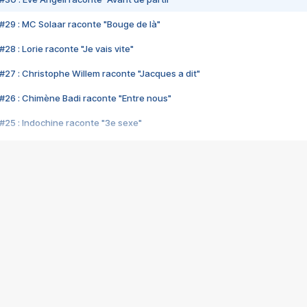
#29 : MC Solaar raconte "Bouge de là"
28 : Lorie raconte "Je vais vite"
#27 : Christophe Willem raconte "Jacques a dit"
#26 : Chimène Badi raconte "Entre nous"
#25 : Indochine raconte "3e sexe"
#24 : Zaho raconte "C'est chelou"
#23 : Patrick Bruel raconte "Au café des délices"
#22 : Kyo raconte "Le chemin"
#21 : Nolwenn Leroy raconte "Cassé"
#20 : Patrick Hernandez raconte "Born to be alive"
#19 : Lorie raconte "Près de moi"
#18 : Michael Jones raconte "A nos actes manqués" (avec Jean-Jacque