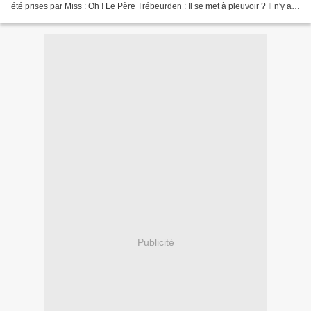
été prises par Miss : Oh ! Le Père Trébeurden : Il se met à pleuvoir ? Il n'y a
qu'à plier bagage et ranger...
Publicité