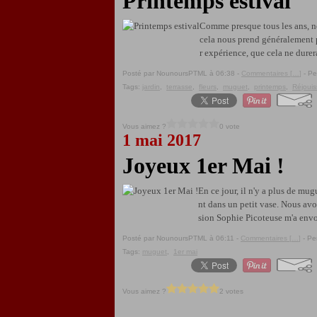
Printemps estival
Comme presque tous les ans, nou
cela nous prend généralement pa
r expérience, que cela ne durera
Posté par NounoursPTML à 06:38 -
Commentaires [
…
]
- Pe
Tags:
jardin
,
terrasse
,
fleurs
,
muguet
,
printemps
,
Réjouis
Vous aimez ?
0 vote
1 mai 2017
Joyeux 1er Mai !
En ce jour, il n'y a plus de mug
nt dans un petit vase. Nous avon
sion Sophie Picoteuse m'a envoy
Posté par NounoursPTML à 06:11 -
Commentaires [
…
]
- Pe
Tags:
muguet
,
1er mai
Vous aimez ?
2 votes