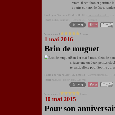
retard, il sent bon et parfume 
s petits curieux de Dieu, rendez
Posté par NounoursPTML à 08:39 -
Commentaires [
…
]
- Pe
Tags:
jardin
,
muguet
,
Pentecôte
,
Théobule
Vous aimez ?
2 votes
1 mai 2016
Brin de muguet
Bon 1er mai à tous, plein de bon
s, juste une ou deux petites cloc
te particulière pour Sophie qui a
Posté par NounoursPTML à 06:45 -
Commentaires [
…
]
- Pe
Tags:
muguet
,
arc en ciel
,
1er mai
Vous aimez ?
1 vote
30 mai 2015
Pour son anniversai