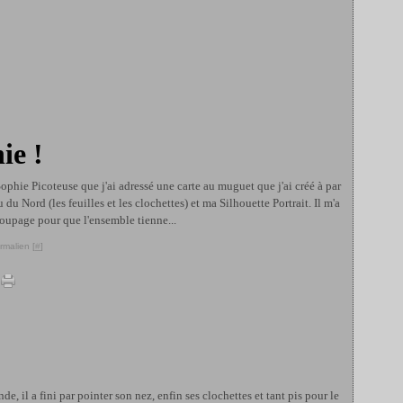
ie !
 Sophie Picoteuse que j'ai adressé une carte au muguet que j'ai créé à par
du Nord (les feuilles et les clochettes) et ma Silhouette Portrait. Il m'a
coupage pour que l'ensemble tienne...
rmalien [
#
]
 il a fini par pointer son nez, enfin ses clochettes et tant pis pour le