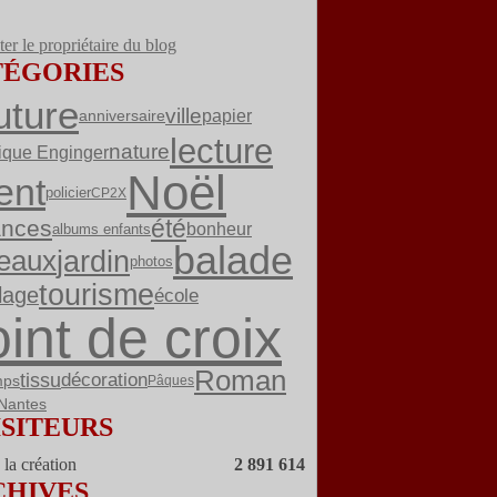
er le propriétaire du blog
TÉGORIES
uture
ville
papier
anniversaire
lecture
nature
ique Enginger
Noël
ent
policier
CP2X
été
ances
bonheur
albums enfants
balade
jardin
eaux
photos
tourisme
lage
école
int de croix
Roman
tissu
décoration
mps
Pâques
Nantes
ISITEURS
la création
2 891 614
CHIVES