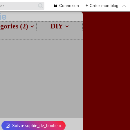
Connexion
+
Créer mon blog
gories (2)
DIY
Suivre sophie_de_bonheur