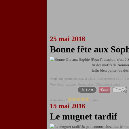
25 mai 2016
Bonne fête aux Soph
Pour l'occasion, c'est à
tir des motifs de Nounou 
fallu bien penser au dé
Posté par NounoursPTML à 06:14 -
Commentaires [
…
]
- Pe
Tags:
fête
,
muguet
,
découpage
,
Silhouette Portrait
Vous aimez ?
1 vote
15 mai 2016
Le muguet tardif
Un peu comme chez tout le monde,