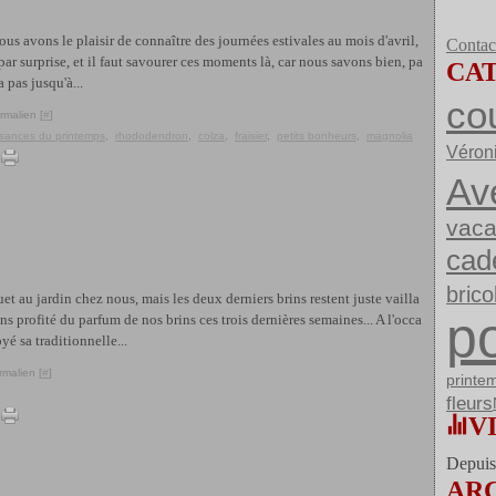
s avons le plaisir de connaître des journées estivales au mois d'avril,
Contact
r surprise, et il faut savourer ces moments là, car nous savons bien, pa
CA
 pas jusqu'à...
co
rmalien [
#
]
sances du printemps
,
rhododendron
,
colza
,
fraisier
,
petits bonheurs
,
magnolia
Véron
Av
vac
cad
brico
uet au jardin chez nous, mais les deux derniers brins restent juste vailla
po
s profité du parfum de nos brins ces trois dernières semaines... A l'occa
é sa traditionnelle...
rmalien [
#
]
printe
fleurs
V
Depuis 
AR