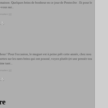
la maison. Quelques brins de bonheur en ce jour de Pentecôte : Et pour le
-vous sur...
rmalien [
#
]
heur ! Pour l'occasion, le muguet est à peine prêt cette année, chez nou
hettes sur les rares brins qui ont poussé, voyez plutôt (et une pensée tou
ime tant...
rmalien [
#
]
re