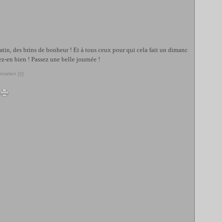
matin, des brins de bonheur ! Et à tous ceux pour qui cela fait un dimanc
ez-en bien ! Passez une belle journée !
rmalien [
#
]