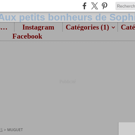
Bienvenue et présentation
Instagram
Catégories (1)
Caté
Facebook
Publicité
ES
>
MUGUET