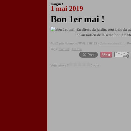
muguet
1 mai 2019
Bon 1er mai !
En direct du jardin, tout frais du 
he au milieu de la semaine : profit
Posté par NounoursPTML à 08:13 -
Commentaires [
…
]
- Pe
Tags:
muguet
,
1er mai
Vous aimez ?
0 vote