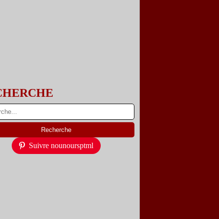
CHERCHE
Suivre nounoursptml