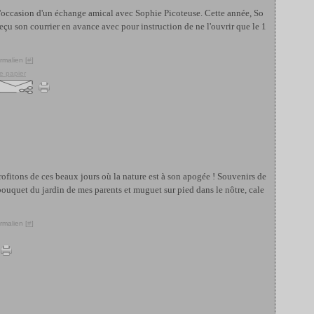
l'occasion d'un échange amical avec Sophie Picoteuse. Cette année, So
 reçu son courrier en avance avec pour instruction de ne l'ouvrir que le 1
rmalien [
#
]
e papier
Profitons de ces beaux jours où la nature est à son apogée ! Souvenirs de
ouquet du jardin de mes parents et muguet sur pied dans le nôtre, cale
rmalien [
#
]