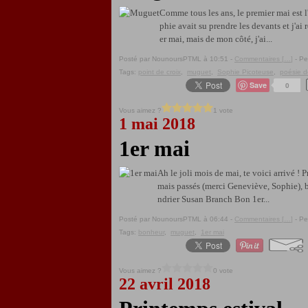
Comme tous les ans, le premier mai est 
phie avait su prendre les devants et j'ai
er mai, mais de mon côté, j'ai...
Posté par NounoursPTML à 10:51 -
Commentaires [
…
]
- Pe
Tags:
point de croix
,
muguet
,
Sophie Picoteuse
,
poésie d
Save
0
Vous aimez ?
1 vote
1 mai 2018
1er mai
Ah le joli mois de mai, te voici arrivé ! 
mais passés (merci Geneviève, Sophie), b
ndrier Susan Branch Bon 1er...
Posté par NounoursPTML à 06:44 -
Commentaires [
…
]
- Pe
Tags:
bonheur
,
muguet
,
1er mai
Vous aimez ?
0 vote
22 avril 2018