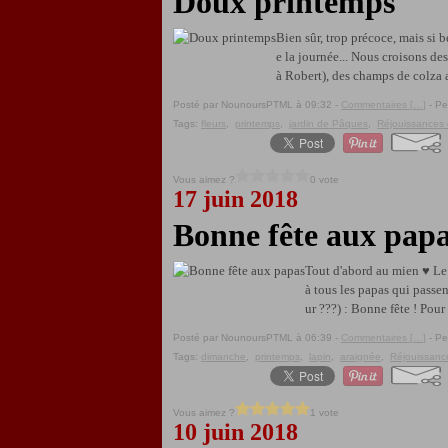
Doux printemps
Bien sûr, trop précoce, mais si b
e la journée... Nous croisons d
à Robert), des champs de colza a
Posté par NounoursPTML à 09:32 -
Commentaires [
…
]
- Pe
Tags:
fleurs
,
printemps
,
jardin de Pâques
,
Réjouissances 
Vous aimez ?
0 vote
17 juin 2018
Bonne fête aux pap
Tout d'abord au mien ♥ Le p
à tous les papas qui passent
ur ???) : Bonne fête ! Pour 
Posté par NounoursPTML à 06:39 -
Commentaires [
…
]
- Pe
Tags:
dimanche
,
printemps
,
lapin
,
araignée
,
Réjouissanc
Vous aimez ?
1 vote
10 juin 2018