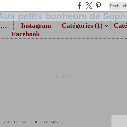
Bienvenue et présentation
Instagram
Catégories (1)
Caté
Facebook
Publicité
ES
>
REJOUISSANCES DU PRINTEMPS