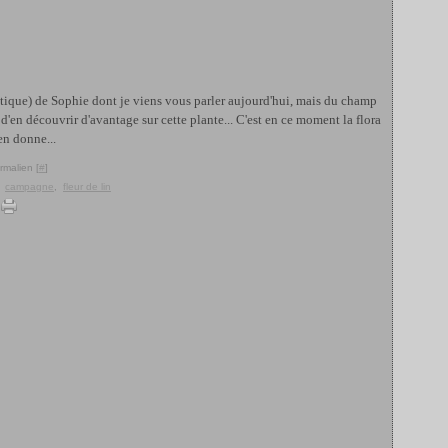
utique) de Sophie dont je viens vous parler aujourd'hui, mais du champ
d'en découvrir d'avantage sur cette plante... C'est en ce moment la flora
'en donne...
rmalien [
#
]
,
campagne
,
fleur de lin