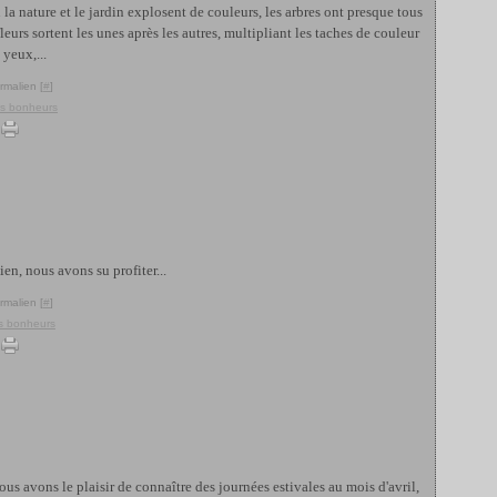
la nature et le jardin explosent de couleurs, les arbres ont presque tous
fleurs sortent les unes après les autres, multipliant les taches de couleur
 yeux,...
rmalien [
#
]
ts bonheurs
ien, nous avons su profiter...
rmalien [
#
]
ts bonheurs
s avons le plaisir de connaître des journées estivales au mois d'avril,