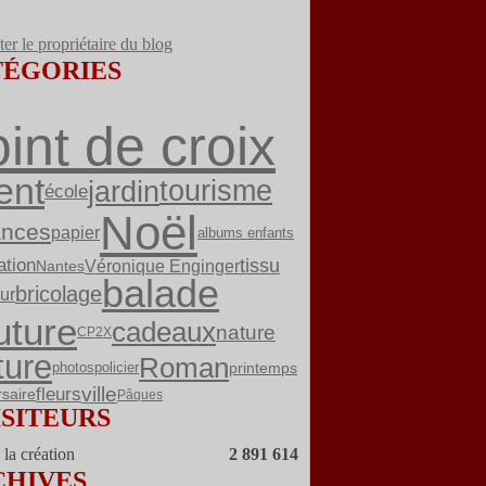
er le propriétaire du blog
TÉGORIES
int de croix
ent
jardin
tourisme
école
Noël
ances
papier
albums enfants
ation
tissu
Véronique Enginger
Nantes
balade
bricolage
ur
uture
cadeaux
nature
CP2X
ture
Roman
printemps
photos
policier
fleurs
ville
rsaire
Pâques
ISITEURS
la création
2 891 614
CHIVES