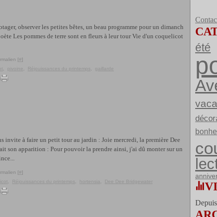
Contact
 potager, observer les petites bêtes, un beau programme pour un dimanch
CA
 poète Les pommes de terre sont en fleurs à leur tour Vie d'un coquelicot
été
po
rmalien [
#
]
ot
,
pivoine
,
Réjouissances du printemps
,
gaillarde
Av
vac
décor
bonhe
s invite à faire un petit tour au jardin : Joie mercredi, la première Dee
co
it son apparition : Pour pouvoir la prendre ainsi, j'ai dû monter sur un
ince...
lec
rmalien [
#
]
annive
icot
,
Réjouissances du printemps
,
hortensia
,
Dee Dee Bridgewater
V
Depuis 
AR