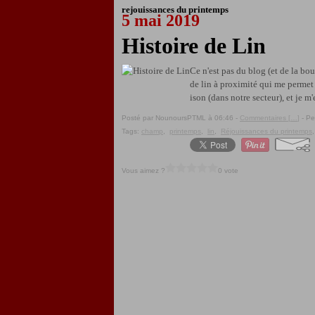
rejouissances du printemps
5 mai 2019
Histoire de Lin
Ce n'est pas du blog (et de la bo
de lin à proximité qui me permet 
ison (dans notre secteur), et je m
Posté par NounoursPTML à 06:46 -
Commentaires [
…
]
- Pe
Tags:
champ
,
printemps
,
lin
,
Réjouissances du printemps
Vous aimez ?
0 vote