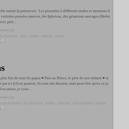
elle nature (à préserver) : Les pissenlits à différents stades et moments d
es violettes pensées mauves, des Ipheions, des géranium sauvages (Herbe
vec près...
rmalien [
#
]
du printemps
,
colza
,
ipheion
,
pissenlit
,
violette
as
lus fort de tous les papas ♥ Puis au Prince, le père de nos enfants ♥ et
 par ici (s'il en passent, ils sont très discrets, mais peut-être qu'en ce jo
l'occasion, je vous...
rmalien [
#
]
es du printemps
,
fête des pères
,
libellule
,
hortensia
,
roses trémières
,
mouche