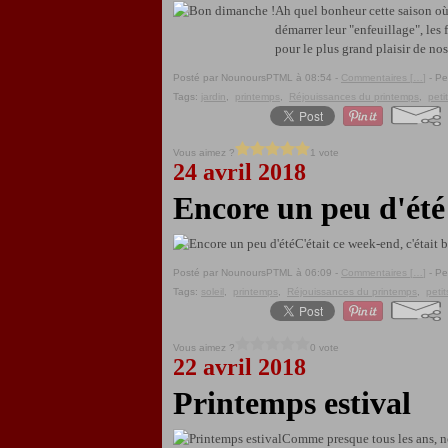
Ah quel bonheur cette saison où 
démarrer leur "enfeuillage", les 
pour le plus grand plaisir de nos
Posté par NounoursPTML à 08:54 -
Commentaires [
…
]
- Pe
Tags:
jardin
,
printemps
,
Réjouissances du printemps
,
peti
Vous aimez ?
1 vote
24 avril 2018
Encore un peu d'été
C'était ce week-end, c'était b
Posté par NounoursPTML à 06:09 -
Commentaires [
…
]
- Pe
Tags:
soleil
,
printemps
,
Réjouissances du printemps
,
peti
Vous aimez ?
0 vote
22 avril 2018
Printemps estival
Comme presque tous les ans, nou