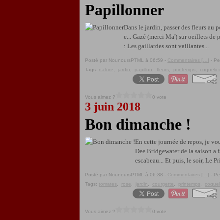
Papillonner
Dans le jardin, passer des fleurs au
e... Gazé (merci Ma') sur oeillets de
: Les gaillardes sont vaillantes...
Posté par NounoursPTML à 06:59 -
Commentaires [
…
]
- Pe
Tags:
nature
,
jardin
,
papillon
,
fleurs
,
printemps
,
coquelic
Vous aimez ?
0 vote
3 juin 2018
Bon dimanche !
En cette journée de repos, je vou
Dee Bridgewater de la saison a fa
escabeau... Et puis, le soir, Le Pr
Posté par NounoursPTML à 06:38 -
Commentaires [
…
]
- Pe
Tags:
tomates
,
rose
,
jardin
,
courgette
,
printemps
,
coquel
Vous aimez ?
0 vote