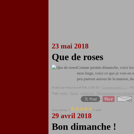
23 mai 2018
Que de roses
Comme promis dimanche, voici les ro
mon linge, voici ce que je vois en o
peu partout autour de la maison, dan
Posté par NounoursPTML à 06:33 -
Commentaires [
…
]
- Pe
Tags:
jardin
,
fleurs
,
printemps
,
Réjouissances du printemp
Vous aimez ?
1 vote
29 avril 2018
Bon dimanche !