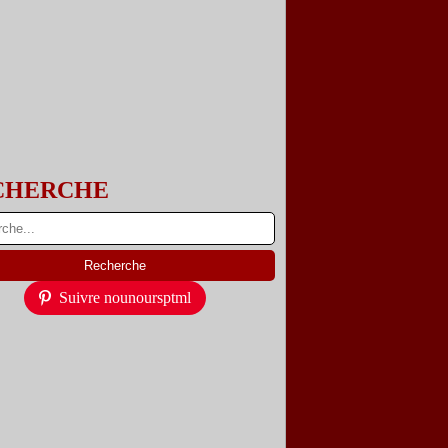
CHERCHE
Suivre nounoursptml