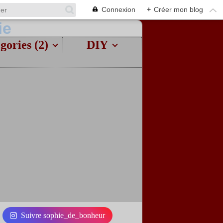
Connexion
+
Créer mon blog
gories (2)
DIY
Suivre sophie_de_bonheur