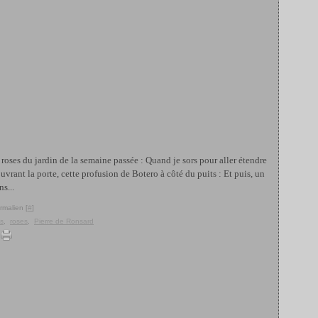
ses du jardin de la semaine passée : Quand je sors pour aller étendre
uvrant la porte, cette profusion de Botero à côté du puits : Et puis, un
s...
rmalien [
#
]
s
,
roses
,
Pierre de Ronsard