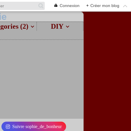
Connexion
+
Créer mon blog
gories (2)
DIY
Suivre sophie_de_bonheur