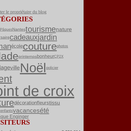
er le propriétaire du blog
TÉGORIES
tourisme
nature
Nantes
Pâques
jardin
cadeaux
rsaire
couture
man
école
photos
lade
bonheur
printemps
CP2X
Noël
lage
ville
policier
ent
int de croix
ture
fleurs
décoration
tissu
été
vacances
enfants
ique Enginger
ISITEURS