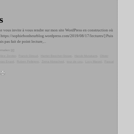
s
 je vous invite à vous rendre sur mon site WordPress en construction où
 : https://sophiebonheurblog.wordpress.com/2019/08/17/lectures/] Puis
s pas fait de point lecture,...
rmalien [
#
]
Alice Zeniter
,
Franck Giroud
,
Harriet Beecher-Stowe
,
Haruki Murakami
,
Olivier
hias Enard
,
Ruben Pellejero
,
Zeina Abirached
,
tour de cou
,
Lucy Marzel
,
Pascal