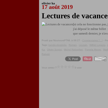
olivier ka
17 août 2019
Lectures de vacance
[si cela ne fonctionne pas,
j'ai déposé le même billet
que samedi dernier, je n'avai
Posté par NounoursPTML à 06:27 -
Commentaires [
…
]
- Pe
Tags:
bande-dessinée
,
Roman
,
coussin
,
Wilfrid Lupano
,
Ka
,
Olivier Supiot
,
Michel Rabagliati
,
Pamela Moore
,
Mat
Rabaté
Vous aimez ?
0 vote