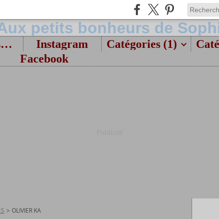
Bienvenue et présentation
Instagram
Catégories (1)
Caté
Facebook
Publicité
ES
>
OLIVIER KA