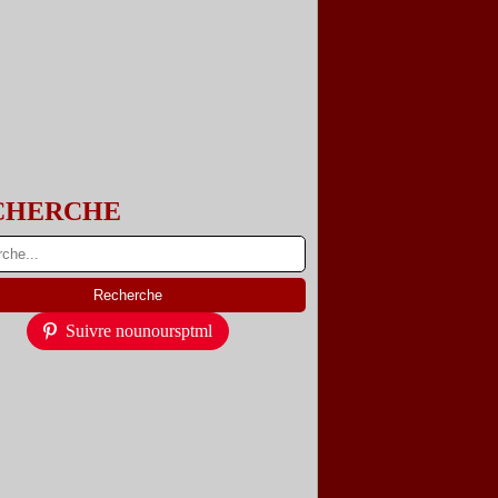
CHERCHE
Suivre nounoursptml