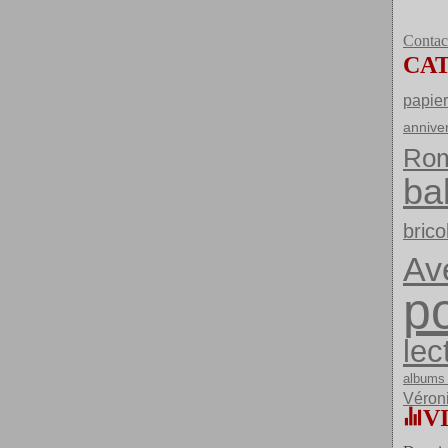
Contact
CA
papier
annive
Ro
ba
brico
Av
po
lec
albums 
Véron
V