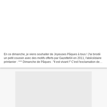
En ce dimanche, je viens souhaiter de Joyeuses Pâques à tous ! J'ai brodé
un petit coussin avec des motifs offerts par Gazette64 en 2011, l'abécédaire
printanier : *** Dimanche de Pâques : "Il est vivant !" C'est l'exclamation des
femmes qui étaient venues...