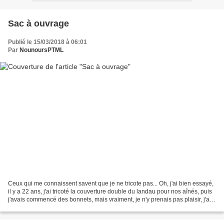
Sac à ouvrage
Publié le 15/03/2018 à 06:01
Par
NounoursPTML
Ceux qui me connaissent savent que je ne tricote pas... Oh, j'ai bien essayé,
il y a 22 ans, j'ai tricoté la couverture double du landau pour nos aînés, puis
j'avais commencé des bonnets, mais vraiment, je n'y prenais pas plaisir, j'ai
confié la finition...