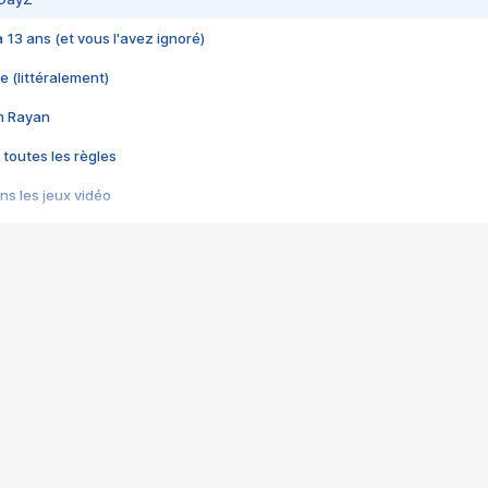
 a 13 ans (et vous l'avez ignoré)
e (littéralement)
im Rayan
 toutes les règles
s les jeux vidéo
us choquant de Rockstar ? - Le scandale BULLY
e plus moche de Steam
du RÊVE tourne au CAUCHEMAR
pendant 8 heures
it… à tort
umiliés par un jeu vidéo
ire - Final Fantasy 8