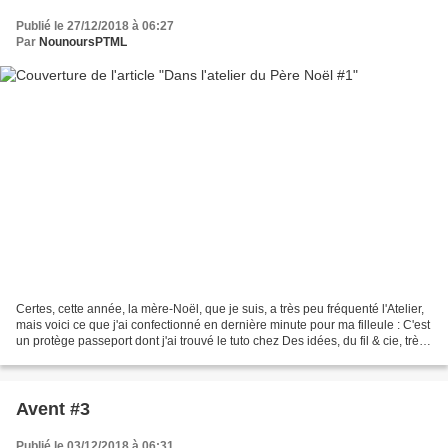
Publié le 27/12/2018 à 06:27
Par
NounoursPTML
Certes, cette année, la mère-Noël, que je suis, a très peu fréquenté l'Atelier,
mais voici ce que j'ai confectionné en dernière minute pour ma filleule : C'est
un protège passeport dont j'ai trouvé le tuto chez Des idées, du fil & cie, très
bien conçu....
Avent #3
Publié le 03/12/2018 à 06:31