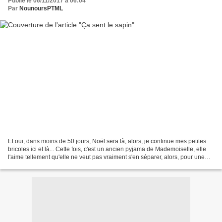
Publié le 06/11/2017 à 06:04
Par
NounoursPTML
Et oui, dans moins de 50 jours, Noël sera là, alors, je continue mes petites
bricoles ici et là... Cette fois, c'est un ancien pyjama de Mademoiselle, elle
l'aime tellement qu'elle ne veut pas vraiment s'en séparer, alors, pour une
fois, ce vêtement trop...