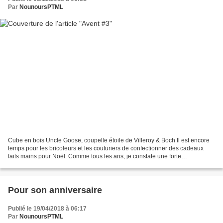
Par
NounoursPTML
Cube en bois Uncle Goose, coupelle étoile de Villeroy & Boch Il est encore
temps pour les bricoleurs et les couturiers de confectionner des cadeaux
faits mains pour Noël. Comme tous les ans, je constate une forte
augmentation des visites sur mes pages...
Pour son anniversaire
Publié le 19/04/2018 à 06:17
Par
NounoursPTML