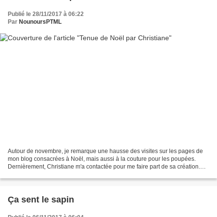
Publié le 28/11/2017 à 06:22
Par
NounoursPTML
Autour de novembre, je remarque une hausse des visites sur les pages de
mon blog consacrées à Noël, mais aussi à la couture pour les poupées.
Dernièrement, Christiane m'a contactée pour me faire part de sa création.
Elle était partie du ciré pour en faire...
Ça sent le sapin