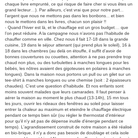
chaque livre emprunté, ce qui risque de faire cher si vous êtes un
grand lecteur…). Par ailleurs, c'est vrai que pour notre part...
l'argent que nous ne mettons pas dans les bonbons... et bien
nous le mettons dans les livres, chacun son plaisir !!
- Quand l’hiver est là, et le chauffage est un gros budget.... que
l’on peut réduire. A la campagne nous n’avons pas l’habitude de
chauffer comme en ville. Chez nous il fait 17-18 dans la grande
cuisine, 19 dans le séjour attenant (qui prend plus le soleil), 16 à
18 dans les chambres (au delà on étouffe, il suffit d’avoir de
bonnes couvertures ou couettes, attention à ne pas prendre trop
chaud non plus, ou des turbulettes à manches longues pour les
bébés, les nôtres avaient des gigoteuses en polaires à manches
longues). Dans la maison nous portons un pull ou un gilet sur un
tee-shirt à manches longues ou une chemise (soit : 2 épaisseurs
chaudes). C’est une question d’habitude. Et nos enfants sont
moins souvent malades que leurs camarades. Il faut penser à
aérer la maison au moment le plus chaud (13-14h), 15 mn tous
les jours, ouvrir les rideaux des fenêtres au soleil pour laisser
entrer la chaleur au maximum et eteindre le chauffage électrique
pendant ce temps bien sûr (ou régler le thermostat d'intérieur
pour qu'il n'y ait pas de dépense inutile d'énergie pendant ce
temps). L'agrandissement construit de notre maison a été réalisé
en bio-brique, il n'y a donc pas besoin de doublage et cela isole