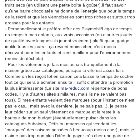
fruits secs (en utilisant une petite boîte à goûter).Il faut savoir
qu’une barre chocolatée ne donne de l’énergie que pour le temps
de la récré et que les viennoiseries sont trop riches et surtout trop
grosses pour les enfants.
- Personnellement je préfère offrir des Playmobil/Lego de temps
en temps à mes enfants, aux vrais occasions (ou d'autres jouets
de qualité avec lesquels ils jouent vraiment) plutôt qu'un gadget
inutile tous les jours... ça revient moins cher, c'est moins
décevant pour les enfants et c'est meilleur pour l'environnement
(moins de déchets)...
- Pour les vêtements je fais mes achats tranquillement à la
maison grâce aux catalogues, puisque la ville est assez loin.
Comme on les reçoit tôt en saison cela laisse le temps de cocher
tout ce qui sera à acheter, ensuite il suffit d’attendre la promotion
la plus intéressante (Le site
ma-reduc.com
répertorie de bons
codes, il y a d'autres sites similaires, mais ils ne se valent pas
tous). Si mes enfants veulent des marques (pour l'instant ce n'est
pas le cas... mais avec la dernière, je ne sais pas...), je pense
leur céder sur un seul vêtement de marque et le reste à la
hauteur de mon budget (éventuellement puiser dans les
catalogues Aubaines, Défis ou magasins qui vendent les
“marques” des saisons passées à beaucoup moins cher), mais je
n'aime pas trop non plus l'idée de payer très cher une paire de