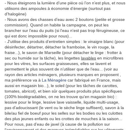
- Nous éteignons la lumière d’une pièce où l’on n’est plus, et nous
utilisons des ampoules à économie d’énergie (surtout pas
d’halogène)
- Nous avons des chasses d’eau avec 2 boutons (petite et grosse
commission). Quand on habite la campagne, on peut les
brancher sur l’eau du puits (si l'eau n'est pas trop férugineuse, ce
qui est donc impossible pour nous)...
- J'utilise des produits d’entretien simples : le vinaigre blanc (pour
désinfecter, détartrer, détacher la framboise, le vin rouge, la
fraise...), le savon de Marseille (pour détacher le linge : frotter à
sec ou humide sur la tâche), les lingettes
lavables
en microfibres
pour les vitres, les surfaces graisseuses, elles se lavent et
permettent le plus souvent de n’utiliser que de l’eau... (voir au
rayon des articles ménagers, plusieurs marques en proposent ,
ma préférence va à
La Ménagère
car fabriqué en France, mais
aussi en magasin bio...), le soleil (pour les tâches de carottes,
tomates, abricot), et bien sûr quelques produits plus spécifiques
(100% biodégradables, on ne les trouve qu'en magasin bio) :
lessive pour le linge, lessive lave vaisselle, liquide multi-usage,
pas d’adoucissant (le vent ou le sèche linge suffisent), savon à la
bile/au fiel de boeuf pour les selles sur les bodies ou les culottes
des plus jeunes enfants ou les crottes de mouches à la saison...
Pour nous, pas d’eau de javel (à cause de la pollution sur
l’environnement et des marques irrémédiables sur les vêtements