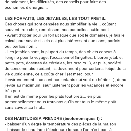
de paiement, les difficultés, des conseils pour faire des
économies d’énergie....
LES FORFAITS, LES JETABLES, LES TOUT PRETS...
Ces choses qui sont censées nous simplifier la vie... coûtent
souvent trop cher, remplissent nos poubelles inutilement...
- Avant d’opter pour un forfait (quelque soit le domaine), je fais le
calcul pour savoir si cela est plus intéressant que sans, parfois
oui, parfois non...
- Les jetables sont, la plupart du temps, des objets conçus à
l’origine pour le voyage, l’occasionnel (lingettes, biberon jetable,
petits pots, dosettes de céréales, les rasoirs...), et puis, société
de consommation aidant, ils deviennent pour certains l’objet de la
vie quotidienne, cela coûte cher ! (et merci pour
l’environnement... ce sont nos enfants qui vont en hériter...), donc
j'évite au maximum, sauf justement pour les vacances et encore,
très peu...
Il en est de même pour les plats tout prêts... en plus
personnellement nous trouvons qu'ils ont tous le même goût...
sans saveur au final...
DES HABITUDES A PRENDRE (écolonomiques !) :
- baisser d’un degré la température des pièces de la maison
- baisser le chauffage (électrique) lorsque l’on n’est pas là