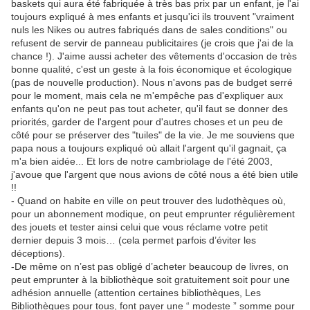
baskets qui aura été fabriquée à très bas prix par un enfant, je l'ai
toujours expliqué à mes enfants et jusqu'ici ils trouvent "vraiment
nuls les Nikes ou autres fabriqués dans de sales conditions" ou
refusent de servir de panneau publicitaires (je crois que j'ai de la
chance !). J'aime aussi acheter des vêtements d'occasion de très
bonne qualité, c'est un geste à la fois économique et écologique
(pas de nouvelle production). Nous n'avons pas de budget serré
pour le moment, mais cela ne m'empêche pas d'expliquer aux
enfants qu'on ne peut pas tout acheter, qu'il faut se donner des
priorités, garder de l'argent pour d'autres choses et un peu de
côté pour se préserver des "tuiles" de la vie. Je me souviens que
papa nous a toujours expliqué où allait l'argent qu'il gagnait, ça
m'a bien aidée... Et lors de notre cambriolage de l'été 2003,
j'avoue que l'argent que nous avions de côté nous a été bien utile
!!
- Quand on habite en ville on peut trouver des ludothèques où,
pour un abonnement modique, on peut emprunter régulièrement
des jouets et tester ainsi celui que vous réclame votre petit
dernier depuis 3 mois… (cela permet parfois d’éviter les
déceptions).
-De même on n’est pas obligé d’acheter beaucoup de livres, on
peut emprunter à la bibliothèque soit gratuitement soit pour une
adhésion annuelle (attention certaines bibliothèques, Les
Bibliothèques pour tous, font payer une “ modeste ” somme pour