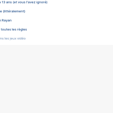
 a 13 ans (et vous l'avez ignoré)
e (littéralement)
im Rayan
 toutes les règles
s les jeux vidéo
us choquant de Rockstar ? - Le scandale BULLY
e plus moche de Steam
du RÊVE tourne au CAUCHEMAR
pendant 8 heures
it… à tort
umiliés par un jeu vidéo
ire - Final Fantasy 8
ti un empire - Age of Empires