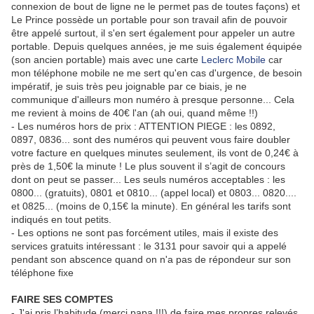
connexion de bout de ligne ne le permet pas de toutes façons) et
Le Prince possède un portable pour son travail afin de pouvoir
être appelé surtout, il s'en sert également pour appeler un autre
portable. Depuis quelques années, je me suis également équipée
(son ancien portable) mais avec une carte
Leclerc Mobile
car
mon téléphone mobile ne me sert qu'en cas d'urgence, de besoin
impératif, je suis très peu joignable par ce biais, je ne
communique d'ailleurs mon numéro à presque personne... Cela
me revient à moins de 40€ l'an (ah oui, quand même !!)
- Les numéros hors de prix : ATTENTION PIEGE : les 0892,
0897, 0836... sont des numéros qui peuvent vous faire doubler
votre facture en quelques minutes seulement, ils vont de 0,24€ à
près de 1,50€ la minute ! Le plus souvent il s’agit de concours
dont on peut se passer... Les seuls numéros acceptables : les
0800... (gratuits), 0801 et 0810... (appel local) et 0803... 0820....
et 0825... (moins de 0,15€ la minute). En général les tarifs sont
indiqués en tout petits.
- Les options ne sont pas forcément utiles, mais il existe des
services gratuits intéressant : le 3131 pour savoir qui a appelé
pendant son abscence quand on n'a pas de répondeur sur son
téléphone fixe
FAIRE SES COMPTES
- J'ai pris l’habitude (merci papa !!!) de faire mes propres relevés