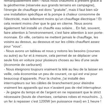
remarquablement bien ! Nous nous chauffons à présent grâce à
la géothermie (réservée aux grands terrains en campagne),
l'énergie de chauffage est donc "gratuite", mais il faut bien sûr
une installation spécifique et la pompe à chaleur consomme de
l'électricité, mais tellement moins qu'un chauffage électrique ! Et
cela revient moins cher que le gaz en citerne. Nous avons
également fait installé un chauffe eau solaire... En fait, souvent,
faire attention à l’environnement, c’est faire attention à son porte-
monnaie. En ville, certains ne mettent jamais le chauffage, les
voisins au dessus, au dessous et sur les côtés chauffant assez
pour "vous".
- Nous avons un tableau et nous y notons les besoins (courses
ou autre) au fur et à mesure, cela permet de se déplacer une
seule fois en voiture pour plusieurs choses au lieu d’une seule
(économie de carburant)
- Nous éteignons toujours vraiment la télé au lieu de la laisser en
veille, cela économise un peu de courant, ce qui est vrai pour
beaucoup d’appareils. Pour la chaîne, j'ai installé des
interrrupteurs sur les câbles de branchement pour éteindre
vraiment les appareils qui eux n'avaient pas de réel interrupteur.
- Je gagne du temps et de l’argent en ne repassant que le strict
nécessaire (bouts de chemises, certaines robes et mouchoirs...),
un fer à repasser c’est 1200W (en puissance maxi) en 1 heure !