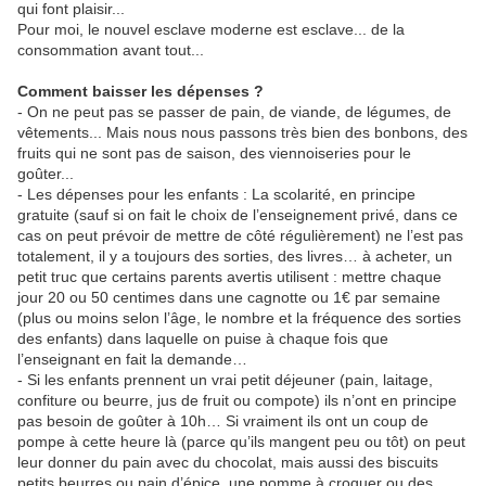
qui font plaisir...
Pour moi, le nouvel esclave moderne est esclave... de la
consommation avant tout...
Comment baisser les dépenses ?
- On ne peut pas se passer de pain, de viande, de légumes, de
vêtements... Mais nous nous passons très bien des bonbons, des
fruits qui ne sont pas de saison, des viennoiseries pour le
goûter...
- Les dépenses pour les enfants : La scolarité, en principe
gratuite (sauf si on fait le choix de l’enseignement privé, dans ce
cas on peut prévoir de mettre de côté régulièrement) ne l’est pas
totalement, il y a toujours des sorties, des livres… à acheter, un
petit truc que certains parents avertis utilisent : mettre chaque
jour 20 ou 50 centimes dans une cagnotte ou 1€ par semaine
(plus ou moins selon l’âge, le nombre et la fréquence des sorties
des enfants) dans laquelle on puise à chaque fois que
l’enseignant en fait la demande…
- Si les enfants prennent un vrai petit déjeuner (pain, laitage,
confiture ou beurre, jus de fruit ou compote) ils n’ont en principe
pas besoin de goûter à 10h… Si vraiment ils ont un coup de
pompe à cette heure là (parce qu’ils mangent peu ou tôt) on peut
leur donner du pain avec du chocolat, mais aussi des biscuits
petits beurres ou pain d’épice, une pomme à croquer ou des