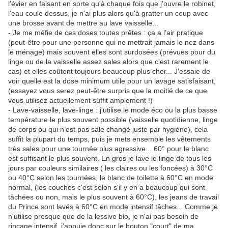
l'évier en faisant en sorte qu'à chaque fois que j'ouvre le robinet,
l'eau coule dessus, je n'ai plus alors qu'à gratter un coup avec
une brosse avant de mettre au lave vaisselle...
- Je me méfie de ces doses toutes prêtes : ça a l’air pratique
(peut-être pour une personne qui ne mettrait jamais le nez dans
le ménage) mais souvent elles sont surdosées (prévues pour du
linge ou de la vaisselle assez sales alors que c'est rarement le
cas) et elles coûtent toujours beaucoup plus cher... J'essaie de
voir quelle est la dose minimum utile pour un lavage satisfaisant,
(essayez vous serez peut-être surpris que la moitié de ce que
vous utilisez actuellement suffit amplement !)
- Lave-vaisselle, lave-linge : j'utilise le mode éco ou la plus basse
température le plus souvent possible (vaisselle quotidienne, linge
de corps ou qui n’est pas sale changé juste par hygiène), cela
suffit la plupart du temps, puis je mets ensemble les vêtements
très sales pour une tournée plus agressive... 60° pour le blanc
est suffisant le plus souvent. En gros je lave le linge de tous les
jours par couleurs similaires ( les claires ou les foncées) à 30°C
ou 40°C selon les tournées, le blanc de toilette à 60°C en mode
normal, (les couches c'est selon s'il y en a beaucoup qui sont
tâchées ou non, mais le plus souvent à 60°C), les jeans de travail
du Prince sont lavés à 60°C en mode intensif tâches... Comme je
n'utilise presque que de la lessive bio, je n'ai pas besoin de
rinçage intensif, j'appuie donc sur le bouton "court" de ma