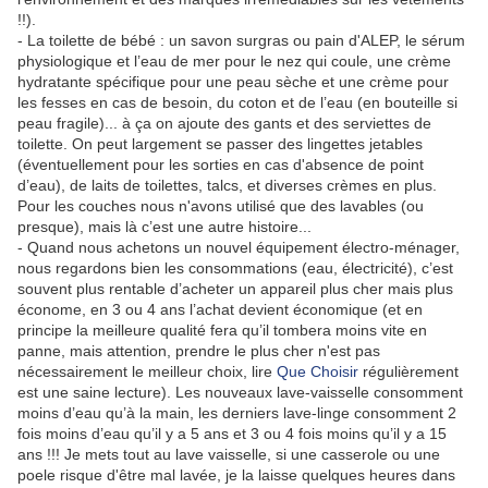
!!).
- La toilette de bébé : un savon surgras ou pain d'ALEP, le sérum
physiologique et l’eau de mer pour le nez qui coule, une crème
hydratante spécifique pour une peau sèche et une crème pour
les fesses en cas de besoin, du coton et de l’eau (en bouteille si
peau fragile)... à ça on ajoute des gants et des serviettes de
toilette. On peut largement se passer des lingettes jetables
(éventuellement pour les sorties en cas d'absence de point
d’eau), de laits de toilettes, talcs, et diverses crèmes en plus.
Pour les couches nous n'avons utilisé que des lavables (ou
presque), mais là c’est une autre histoire...
- Quand nous achetons un nouvel équipement électro-ménager,
nous regardons bien les consommations (eau, électricité), c’est
souvent plus rentable d’acheter un appareil plus cher mais plus
économe, en 3 ou 4 ans l’achat devient économique (et en
principe la meilleure qualité fera qu’il tombera moins vite en
panne, mais attention, prendre le plus cher n'est pas
nécessairement le meilleur choix, lire
Que Choisir
régulièrement
est une saine lecture). Les nouveaux lave-vaisselle consomment
moins d’eau qu’à la main, les derniers lave-linge consomment 2
fois moins d’eau qu’il y a 5 ans et 3 ou 4 fois moins qu’il y a 15
ans !!! Je mets tout au lave vaisselle, si une casserole ou une
poele risque d'être mal lavée, je la laisse quelques heures dans