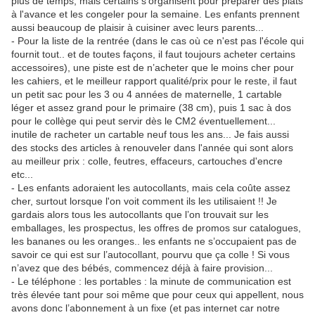
plus de temps, mais certains s'organisent pour préparer des plats
à l'avance et les congeler pour la semaine. Les enfants prennent
aussi beaucoup de plaisir à cuisiner avec leurs parents...
- Pour la liste de la rentrée (dans le cas où ce n'est pas l'école qui
fournit tout.. et de toutes façons, il faut toujours acheter certains
accessoires), une piste est de n’acheter que le moins cher pour
les cahiers, et le meilleur rapport qualité/prix pour le reste, il faut
un petit sac pour les 3 ou 4 années de maternelle, 1 cartable
léger et assez grand pour le primaire (38 cm), puis 1 sac à dos
pour le collège qui peut servir dès le CM2 éventuellement...
inutile de racheter un cartable neuf tous les ans... Je fais aussi
des stocks des articles à renouveler dans l'année qui sont alors
au meilleur prix : colle, feutres, effaceurs, cartouches d'encre
etc...
- Les enfants adoraient les autocollants, mais cela coûte assez
cher, surtout lorsque l'on voit comment ils les utilisaient !! Je
gardais alors tous les autocollants que l’on trouvait sur les
emballages, les prospectus, les offres de promos sur catalogues,
les bananes ou les oranges.. les enfants ne s’occupaient pas de
savoir ce qui est sur l’autocollant, pourvu que ça colle ! Si vous
n’avez que des bébés, commencez déjà à faire provision...
- Le téléphone : les portables : la minute de communication est
très élevée tant pour soi même que pour ceux qui appellent, nous
avons donc l’abonnement à un fixe (et pas internet car notre