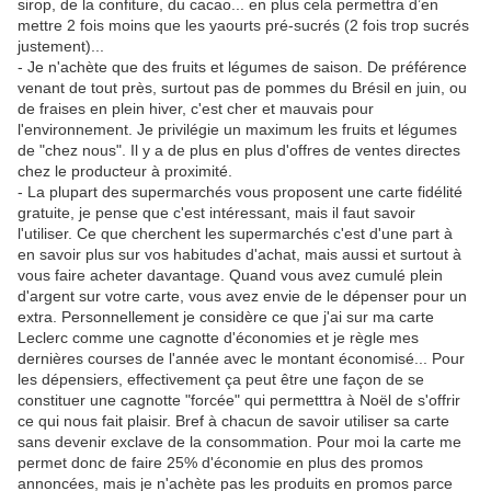
sirop, de la confiture, du cacao... en plus cela permettra d’en
mettre 2 fois moins que les yaourts pré-sucrés (2 fois trop sucrés
justement)...
- Je n'achète que des fruits et légumes de saison. De préférence
venant de tout près, surtout pas de pommes du Brésil en juin, ou
de fraises en plein hiver, c'est cher et mauvais pour
l'environnement. Je privilégie un maximum les fruits et légumes
de "chez nous". Il y a de plus en plus d'offres de ventes directes
chez le producteur à proximité.
- La plupart des supermarchés vous proposent une carte fidélité
gratuite, je pense que c'est intéressant, mais il faut savoir
l'utiliser. Ce que cherchent les supermarchés c'est d'une part à
en savoir plus sur vos habitudes d'achat, mais aussi et surtout à
vous faire acheter davantage. Quand vous avez cumulé plein
d'argent sur votre carte, vous avez envie de le dépenser pour un
extra. Personnellement je considère ce que j'ai sur ma carte
Leclerc comme une cagnotte d'économies et je règle mes
dernières courses de l'année avec le montant économisé... Pour
les dépensiers, effectivement ça peut être une façon de se
constituer une cagnotte "forcée" qui permetttra à Noël de s'offrir
ce qui nous fait plaisir. Bref à chacun de savoir utiliser sa carte
sans devenir exclave de la consommation. Pour moi la carte me
permet donc de faire 25% d'économie en plus des promos
annoncées, mais je n'achète pas les produits en promos parce