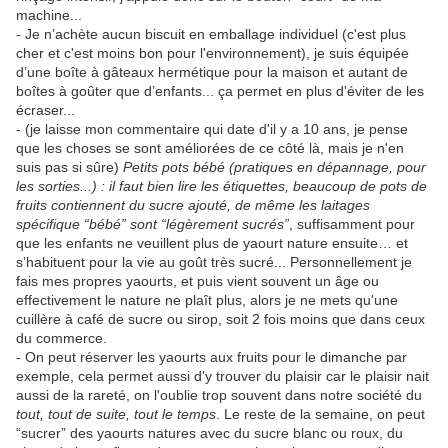
machine...
- Je n’achète aucun biscuit en emballage individuel (c'est plus
cher et c'est moins bon pour l'environnement), je suis équipée
d’une boîte à gâteaux hermétique pour la maison et autant de
boîtes à goûter que d’enfants... ça permet en plus d'éviter de les
écraser...
- (je laisse mon commentaire qui date d'il y a 10 ans, je pense
que les choses se sont améliorées de ce côté là, mais je n'en
suis pas si sûre)
Petits pots bébé (pratiques en dépannage, pour
les sorties...) : il faut bien lire les étiquettes, beaucoup de pots de
fruits contiennent du sucre ajouté, de même les laitages
spécifique “bébé” sont “légèrement sucrés”
, suffisamment pour
que les enfants ne veuillent plus de yaourt nature ensuite… et
s’habituent pour la vie au goût très sucré... Personnellement je
fais mes propres yaourts, et puis vient souvent un âge ou
effectivement le nature ne plaît plus, alors je ne mets qu'une
cuillère à café de sucre ou sirop, soit 2 fois moins que dans ceux
du commerce.
- On peut réserver les yaourts aux fruits pour le dimanche par
exemple, cela permet aussi d'y trouver du plaisir car le plaisir nait
aussi de la rareté, on l'oublie trop souvent dans notre société du
tout, tout de suite, tout le temps
. Le reste de la semaine, on peut
“sucrer” des yaourts natures avec du sucre blanc ou roux, du