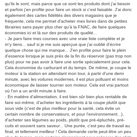
qu'ils le sont, mais parce que ce sont les produits dont j'ai besoin
et parfois j'en profite pour faire un stock si c'est faisable. J'ai donc
également des cartes fidélités des divers magasins que je
fréquente, cela me permet d'acheter mes livres dans de petites
librairies sans payer plus cher qu'à la FNAC, de faire quelques
économies ici et là sur des produits de qualité...
- Je pars faire mes courses avec une vraie liste complète et je
m'y tiens... sauf si je me suis aperçue que j'ai oublié d'écrire
quelque chose qui me manque... J'en profite pour faire le plein
d'essence lorsque je suis près de la fin du réservoir (pas trop non
plus) pour ne pas avoir à faire une sortie spécialement pour cela.
Cela économise du carburant et du temps. De même, je coupe le
moteur à la station en attendant mon tour, à partir d'une demi
minute, avec les voitures modernes, il est plus polluant et moins
économique de laisser tourner son moteur. Cela est vrai partout
où l'on a un arrêt minute à faire.
- En matière d'alimentation, il est bien sûr bien plus rentable de
faire soi-même, d'acheter les ingrédients à la coupe plutôt que
sous vide (c'est de plus meilleur pour la santé, cela évite un
certain nombre de conservateurs, et pour l'environnement...),
d'acheter ses légumes au poids, plutôt que pré-épluchés, pré-
cuits et souvent sans saveur... Une purée, c'est peu de travail au
final, et tellement meilleur ! Cela demande certe peut-être un peu