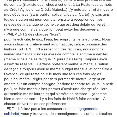
de compte (il existe des fiches à cet effet à La Poste, des carnets
au Crédit Agricole, au Crédit Mutuel...), j'y note au fur et à mesure
mes dépenses (sans oublier celles faites par Carte), je sais ainsi
toujours où en est mon compte, ensuite à réception de mes
relevés de la banque je coche ce qui est déjà débité ou versé. Il
n’y a que comme cela que l’on peut éviter les découverts.
- PAIEMENTS des charges “fixes”:
pour l’électricité, le gaz, l’eau, les emprunts, le téléphone... Nous
avons choisi le prélèvement automatique, cela économise des
timbres : ATTENTION à réception des factures, nous notons
immédiatement sur nos relevés de compte la somme à débiter
(même si cela ne se fait que 15 jours plus tard). Toujours avoir
assez de réserve... Certains préfèrent même la mensualisation
de façon à toujours avoir le même budget mensuel et connaître à
l'avance "ce qui reste pour le mois une fois ces frais réglés"
pour les impôts : régler par tiers permet de mettre l’argent en
attente sur un compte épargne (et donc rapporte toujours un petit
peu), se faire mensualiser permet d’avoir une charge régulière
qui semble moins lourde et qui s’arrête en octobre... ça tombe
bien à cette saison... il y a les frais de Noël à faire ensuite... A
chacun de voir selon ses préférences.
- EDF, n’hésitez pas à les contacter sur les
engagements
solidarité
, vous y trouverez des renseignements sur les difficultés