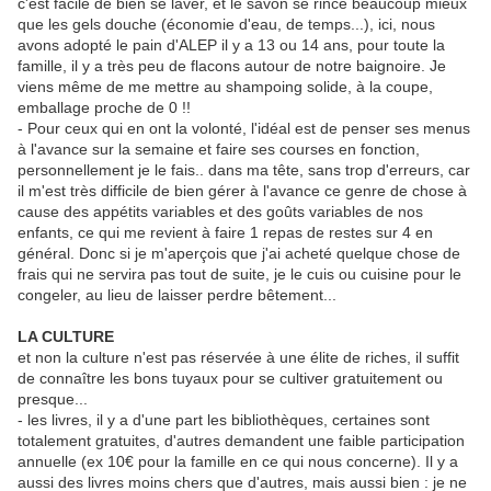
c'est facile de bien se laver, et le savon se rince beaucoup mieux
que les gels douche (économie d'eau, de temps...), ici, nous
avons adopté le pain d'ALEP il y a 13 ou 14 ans, pour toute la
famille, il y a très peu de flacons autour de notre baignoire. Je
viens même de me mettre au shampoing solide, à la coupe,
emballage proche de 0 !!
- Pour ceux qui en ont la volonté, l'idéal est de penser ses menus
à l'avance sur la semaine et faire ses courses en fonction,
personnellement je le fais.. dans ma tête, sans trop d'erreurs, car
il m'est très difficile de bien gérer à l'avance ce genre de chose à
cause des appétits variables et des goûts variables de nos
enfants, ce qui me revient à faire 1 repas de restes sur 4 en
général. Donc si je m'aperçois que j'ai acheté quelque chose de
frais qui ne servira pas tout de suite, je le cuis ou cuisine pour le
congeler, au lieu de laisser perdre bêtement...
LA CULTURE
et non la culture n'est pas réservée à une élite de riches, il suffit
de connaître les bons tuyaux pour se cultiver gratuitement ou
presque...
- les livres, il y a d'une part les bibliothèques, certaines sont
totalement gratuites, d'autres demandent une faible participation
annuelle (ex 10€ pour la famille en ce qui nous concerne). Il y a
aussi des livres moins chers que d'autres, mais aussi bien : je ne