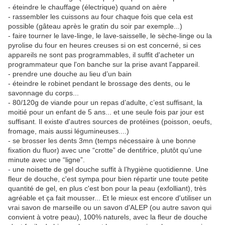
- éteindre le chauffage (électrique) quand on aère
- rassembler les cuissons au four chaque fois que cela est
possible (gâteau après le gratin du soir par exemple...)
- faire tourner le lave-linge, le lave-saisselle, le sèche-linge ou la
pyrolise du four en heures creuses si on est concerné, si ces
appareils ne sont pas programmables, il suffit d'acheter un
programmateur que l'on banche sur la prise avant l'appareil.
- prendre une douche au lieu d’un bain
- éteindre le robinet pendant le brossage des dents, ou le
savonnage du corps...
- 80/120g de viande pour un repas d’adulte, c’est suffisant, la
moitié pour un enfant de 5 ans... et une seule fois par jour est
suffisant. Il existe d'autres sources de protéines (poisson, oeufs,
fromage, mais aussi légumineuses....)
- se brosser les dents 3mn (temps nécessaire à une bonne
fixation du fluor) avec une “crotte” de dentifrice, plutôt qu’une
minute avec une “ligne”.
- une noisette de gel douche suffit à l’hygiène quotidienne. Une
fleur de douche, c'est sympa pour bien répartir une toute petite
quantité de gel, en plus c'est bon pour la peau (exfolliant), très
agréable et ça fait mousser... Et le mieux est encore d'utiliser un
vrai savon de marseille ou un savon d'ALEP (ou autre savon qui
convient à votre peau), 100% naturels, avec la fleur de douche