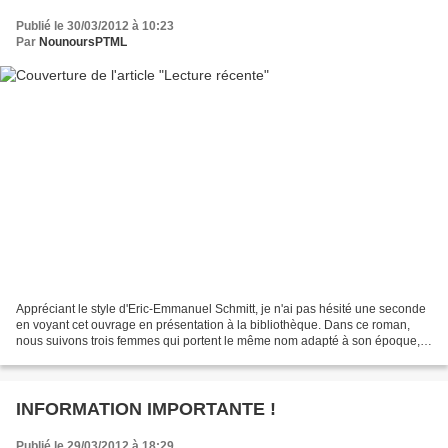
Publié le 30/03/2012 à 10:23
Par
NounoursPTML
Appréciant le style d'Eric-Emmanuel Schmitt, je n'ai pas hésité une seconde
en voyant cet ouvrage en présentation à la bibliothèque. Dans ce roman,
nous suivons trois femmes qui portent le même nom adapté à son époque,
son lieu : Anne de Bruges à la Renaissance,...
INFORMATION IMPORTANTE !
Publié le 29/03/2012 à 18:29