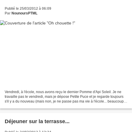
Publié le 25/03/2012 à 06:09
Par
NounoursPTML
Vendredi, à l'école, nous avons reçu le dernier Pomme d'Api Soleil. Je ne
travaille pas le vendredi, mais je dépose Petite Puce et je regarde toujours
s'il y a du nouveau (mais non, je ne passe pas ma vie à l'école... beaucoup
de temps, certes... ). Je...
Déjeuner sur la terrasse...