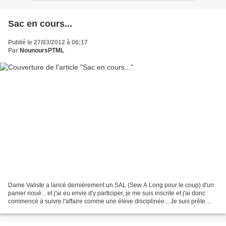
Sac en cours...
Publié le 27/03/2012 à 06:17
Par
NounoursPTML
Dame Valiste a lancé dernièrement un SAL (Sew A Long pour le coup) d'un
panier noué... et j'ai eu envie d'y participer, je me suis inscrite et j'ai donc
commencé à suivre l'affaire comme une élève disciplinée... Je suis prête
pour la suite (2ème étape...