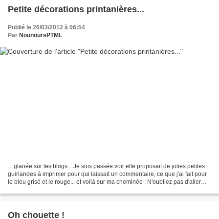
Petite décorations printanières...
Publié le 26/03/2012 à 06:54
Par
NounoursPTML
... glanée sur les blogs... Je suis passée voir elle proposait de jolies petites
guirlandes à imprimer pour qui laissait un commentaire, ce que j'ai fait pour
le bleu grisé et le rouge... et voilà sur ma cheminée : N'oubliez pas d'aller
également faire...
Oh chouette !