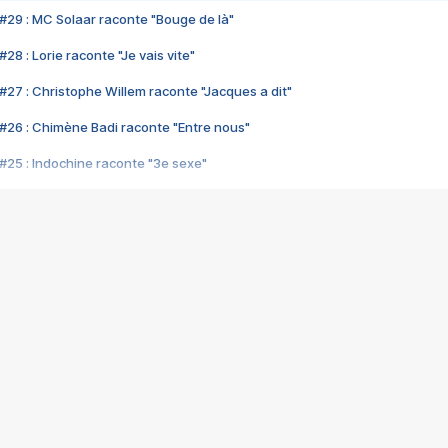
#29 : MC Solaar raconte "Bouge de là"
28 : Lorie raconte "Je vais vite"
#27 : Christophe Willem raconte "Jacques a dit"
#26 : Chimène Badi raconte "Entre nous"
#25 : Indochine raconte "3e sexe"
#24 : Zaho raconte "C'est chelou"
#23 : Patrick Bruel raconte "Au café des délices"
#22 : Kyo raconte "Le chemin"
#21 : Nolwenn Leroy raconte "Cassé"
#20 : Patrick Hernandez raconte "Born to be alive"
#19 : Lorie raconte "Près de moi"
#18 : Michael Jones raconte "A nos actes manqués" (avec Jean-Jacque