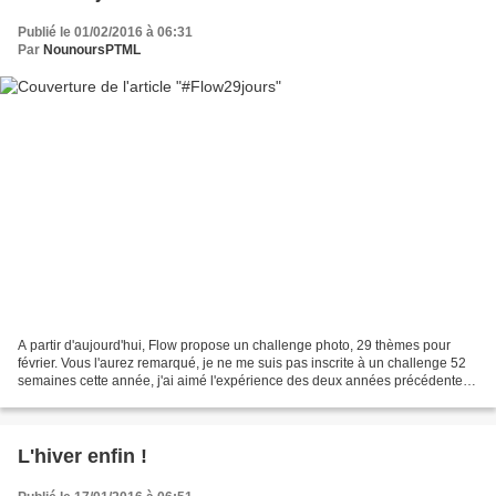
Publié le 01/02/2016 à 06:31
Par
NounoursPTML
A partir d'aujourd'hui, Flow propose un challenge photo, 29 thèmes pour
février. Vous l'aurez remarqué, je ne me suis pas inscrite à un challenge 52
semaines cette année, j'ai aimé l'expérience des deux années précédentes,
mais je ne souhaitais pas renouveler....
L'hiver enfin !