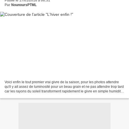
Publié le 17/01/2016 à 06:51
Par
NounoursPTML
Voici enfin le tout premier vrai givre de la saison, pour les photos attendre
qu'il y ait assez de luminosité pour un beau grain et ne pas attendre trop tard
car les rayons du soleil transforment rapidement le givre en simple humidité.
C'est joli, ça...