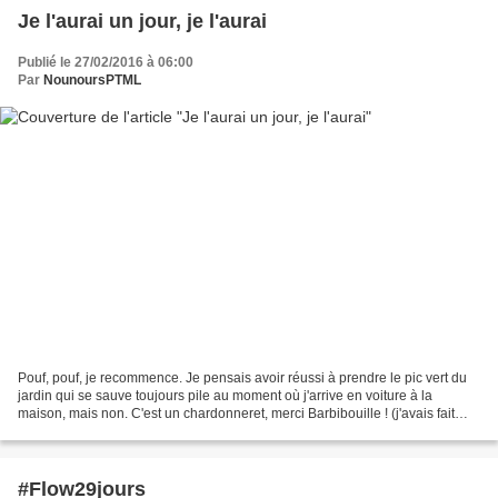
Je l'aurai un jour, je l'aurai
Publié le 27/02/2016 à 06:00
Par
NounoursPTML
Pouf, pouf, je recommence. Je pensais avoir réussi à prendre le pic vert du
jardin qui se sauve toujours pile au moment où j'arrive en voiture à la
maison, mais non. C'est un chardonneret, merci Barbibouille ! (j'avais fait
une recherche par image, mais...
#Flow29jours