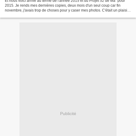
Et nous voici arrivé au terme de l'année 2015 et du Projet 52 de Ma" pour
2015. Je rends mes dernières copies, deux mois d'un seul coup car fin
novembre, j'avais trop de choses pour y caser mes photos. C'était un plaisir
d'avoir participé à ce projet,...
Publicité