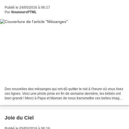
Publié le 24/05/2016 à 06:17
Par
NounoursPTML
Des nouvelles des mésanges qui ont dû quitter le nid à l'heure où vous lisez
ces lignes. Voici une photo prise en fin de semaine dernière, les bébés ont
bien grandi ! Merci à Papa et Maman de nous transmettre ces belles images
♥ (je vous rassure, Papa...
Joie du Ciel
Publié le 05/05/2016 à 06:16