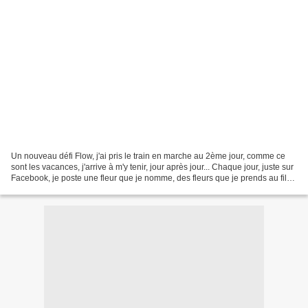
Un nouveau défi Flow, j'ai pris le train en marche au 2ème jour, comme ce
sont les vacances, j'arrive à m'y tenir, jour après jour... Chaque jour, juste sur
Facebook, je poste une fleur que je nomme, des fleurs que je prends au fil
des jours d'avril......