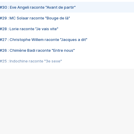
#30 : Eve Angeli raconte "Avant de partir"
#29 : MC Solaar raconte "Bouge de là"
28 : Lorie raconte "Je vais vite"
#27 : Christophe Willem raconte "Jacques a dit"
#26 : Chimène Badi raconte "Entre nous"
#25 : Indochine raconte "3e sexe"
#24 : Zaho raconte "C'est chelou"
#23 : Patrick Bruel raconte "Au café des délices"
#22 : Kyo raconte "Le chemin"
#21 : Nolwenn Leroy raconte "Cassé"
#20 : Patrick Hernandez raconte "Born to be alive"
#19 : Lorie raconte "Près de moi"