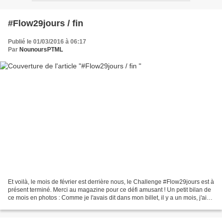
#Flow29jours / fin
Publié le 01/03/2016 à 06:17
Par
NounoursPTML
Et voilà, le mois de février est derrière nous, le Challenge #Flow29jours est à
présent terminé. Merci au magazine pour ce défi amusant ! Un petit bilan de
ce mois en photos : Comme je l'avais dit dans mon billet, il y a un mois, j'ai
choisi de ne pas...