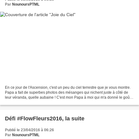
Par
NounoursPTML
En ce jour de l'Ascension, c'est un peu du ciel terrestre que je vous montre.
Papa a fait de superbes photos des mésanges qui nichent juste à côté de
leur véranda, quelle aubaine ! C'est mon Papa à moi qui m'a donné le goût
de la photo. Avec lui, j'ai...
Défi #FlowFleurs2016, la suite
Publié le 23/04/2016 à 06:26
Par
NounoursPTML