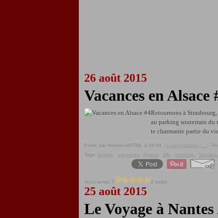
26 août 2015
Vacances en Alsace 
Retournons à Strasbourg, 
au parking souterrain du
te charmante partie du vi
Posté par NounoursPTML à 06:04 -
Commentaires [
…
]
- Pe
Tags:
balade
,
vacances
,
Alsace
,
ville
,
tourisme
,
Strasbo
Vous aimez ?
2 votes
25 août 2015
Le Voyage à Nantes