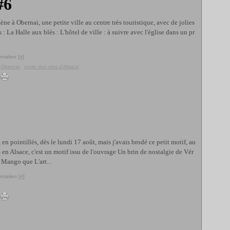
#6
e à Obernai, une petite ville au centre très touristique, avec de jolies
s : La Halle aux blés : L'hôtel de ville : à suivre avec l'église dans un pr
rmalien [
#
]
,
Obernai
,
route des vins d'Alsace
, en pointillés, dès le lundi 17 août, mais j'avais brodé ce petit motif, au
 en Alsace, c'est un motif issu de l'ouvrage Un brin de nostalgie de Vér
Mango que L'art...
rmalien [
#
]