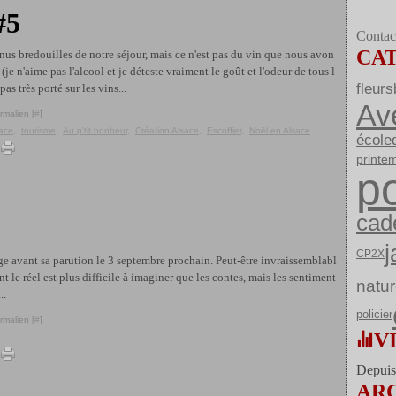
#5
Contact
CA
s bredouilles de notre séjour, mais ce n'est pas du vin que nous avon
 (je n'aime pas l'alcool et je déteste vraiment le goût et l'odeur de tous l
fleurs
pas très porté sur les vins...
Av
rmalien [
#
]
ace
,
tourisme
,
Au p'tit bonheur
,
Création Alsace
,
Escoffier
,
Noël en Alsace
école
printe
po
cad
j
CP2X
rage avant sa parution le 3 septembre prochain. Peut-être invraissemblabl
nt le réel est plus difficile à imaginer que les contes, mais les sentiment
natu
..
policier
rmalien [
#
]
V
Depuis 
AR