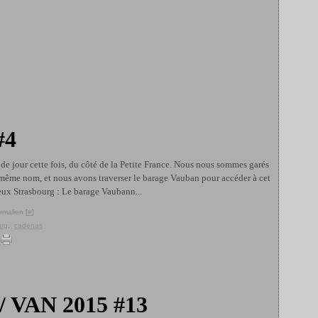
#4
de jour cette fois, du côté de la Petite France. Nous nous sommes garés
 même nom, et nous avons traverser le barage Vauban pour accéder à cet
eux Strasbourg : Le barage Vaubann...
rmalien [
#
]
urg
,
cadenas
 / VAN 2015 #13