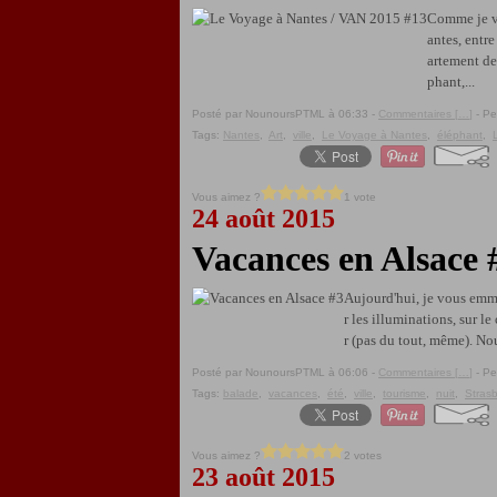
Comme je vo
antes, entr
artement de 
phant,...
Posté par NounoursPTML à 06:33 -
Commentaires [
…
]
- Pe
Tags:
Nantes
,
Art
,
ville
,
Le Voyage à Nantes
,
éléphant
,
Vous aimez ?
1 vote
24 août 2015
Vacances en Alsace 
Aujourd'hui, je vous emmè
r les illuminations, sur l
r (pas du tout, même). No
Posté par NounoursPTML à 06:06 -
Commentaires [
…
]
- Pe
Tags:
balade
,
vacances
,
été
,
ville
,
tourisme
,
nuit
,
Stras
Vous aimez ?
2 votes
23 août 2015