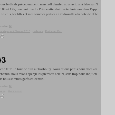
us le disais précédemment, mercredi dernier, nous avions à faire sur N
e 10h et 12h, pendant que Le Prince attendait les techniciens dans l'app
nos fils, les filles et moi sommes parties en vadrouilles du côté de l'Élé
rmalien [
#
]
Le Voyage à Nantes 2015
,
cadenas
,
Prairie au Duc
#3
ne faire un tour de nuit à Strasbourg. Nous étions partis pour aller voi
e chemin, nous avons aperçu les premiers éclairs, sans trop nous inquiéte
us nous sommes garés en centre...
rmalien [
#
]
bourg
,
illuminations