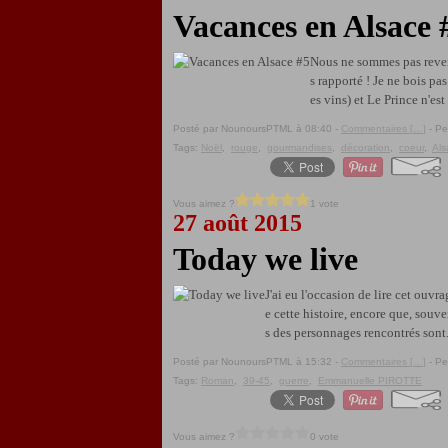
Vacances en Alsace 
Nous ne sommes pas revenu
s rapporté ! Je ne bois pas
es vins) et Le Prince n'est 
Posté par NounoursPTML à 08:40 -
Commentaires [
…
]
- Pe
Tags:
Noël
,
rouge
,
gourmandises
,
décoration
,
coeur
,
Als
Vous aimez ?
1 vote
27 août 2015
Today we live
J'ai eu l'occasion de lire cet ouv
e cette histoire, encore que, souve
s des personnages rencontrés sont.
Posté par NounoursPTML à 15:32 -
Commentaires [
…
]
- Pe
Tags:
Roman
,
39-45
,
guerre
,
Emmanuelle PIROTTE
Vous aimez ?
0 vote