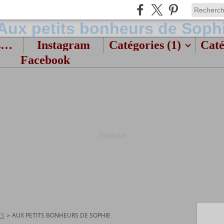
Bienvenue et présentation
Instagram
Catégories (1)
Caté
Facebook
Publicité
ES
>
AUX PETITS BONHEURS DE SOPHIE