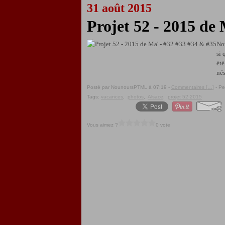
31 août 2015
Projet 52 - 2015 de
Nou
si 
été
nés
Posté par NounoursPTML à 07:19 -
Commentaires [
…
]
- Pe
Tags:
vacances
,
photos
,
Alsace
,
projet 52 2015
Vous aimez ?
0 vote