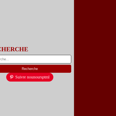
CHERCHE
Suivre nounoursptml