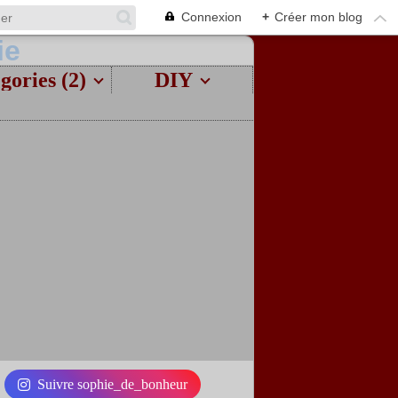
Connexion
+
Créer mon blog
gories (2)
DIY
Suivre sophie_de_bonheur