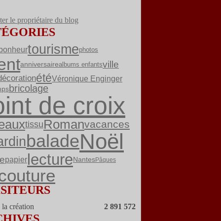
er le propriétaire du blog
TÉGORIES
tourisme
bonheur
photos
ent
ville
albums enfants
anniversaire
été
décoration
Véronique Enginger
bricolage
mps
int de croix
Roman
eaux
vacances
tissu
Noël
balade
ardin
lecture
re
papier
Nantes
Pâques
couture
ISITEURS
la création
2 891 572
CHIVES