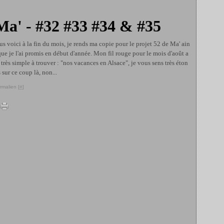
 Ma' - #32 #33 #34 & #35
s voici à la fin du mois, je rends ma copie pour le projet 52 de Ma' ain
que je l'ai promis en début d'année. Mon fil rouge pour le mois d'août a
 très simple à trouver : "nos vacances en Alsace", je vous sens très éton
 sur ce coup là, non...
rmalien [
#
]