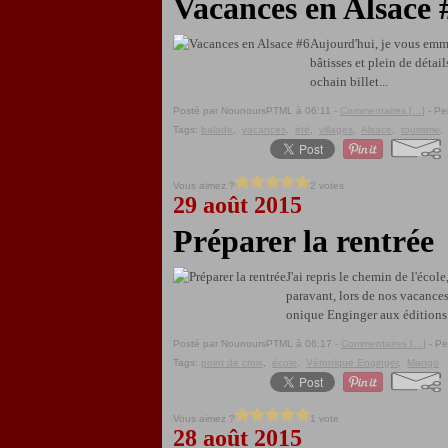
Vacances en Alsace 
Aujourd'hui, je vous emmèn
bâtisses et plein de détail
ochain billet...
Posté par NounoursPTML à 06:11 -
Commentaires [
…
]
- Pe
Tags:
balade
,
vacances
,
été
,
villages
,
Alsace
,
tourisme
Vous aimez ?
2 votes
29 août 2015
Préparer la rentrée
J'ai repris le chemin de l'école
paravant, lors de nos vacances
onique Enginger aux éditions 
Posté par NounoursPTML à 06:17 -
Commentaires [
…
]
- Pe
Tags:
point de croix
,
école
,
Véronique Enginger
,
Mango
Vous aimez ?
1 vote
28 août 2015