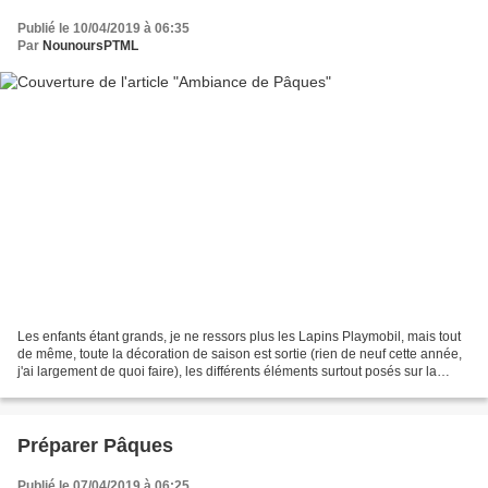
Publié le 10/04/2019 à 06:35
Par
NounoursPTML
Les enfants étant grands, je ne ressors plus les Lapins Playmobil, mais tout
de même, toute la décoration de saison est sortie (rien de neuf cette année,
j'ai largement de quoi faire), les différents éléments surtout posés sur la
cheminée, comme ces oeufs......
Préparer Pâques
Publié le 07/04/2019 à 06:25