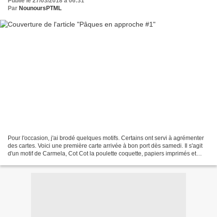
Publié le 27/03/2018 à 06:31
Par
NounoursPTML
Pour l'occasion, j'ai brodé quelques motifs. Certains ont servi à agrémenter
des cartes. Voici une première carte arrivée à bon port dès samedi. Il s'agit
d'un motif de Carmela, Cot Cot la poulette coquette, papiers imprimés et
rubans dentelles de mon...