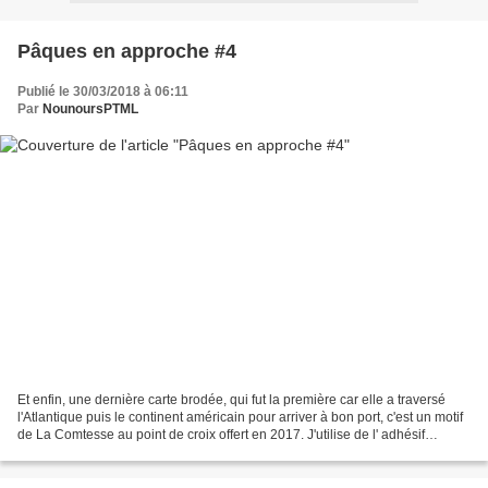
Pâques en approche #4
Publié le 30/03/2018 à 06:11
Par
NounoursPTML
Et enfin, une dernière carte brodée, qui fut la première car elle a traversé
l'Atlantique puis le continent américain pour arriver à bon port, c'est un motif
de La Comtesse au point de croix offert en 2017. J'utilise de l' adhésif
double-face Lili Pot'colle...