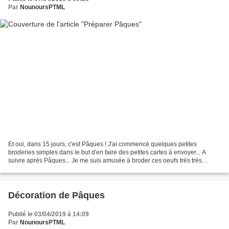
Par
NounoursPTML
Et oui, dans 15 jours, c'est Pâques ! J'ai commencé quelques petites
broderies simples dans le but d'en faire des petites cartes à envoyer... A
suivre après Pâques... Je me suis amusée à broder ces oeufs très très
simples et je vous propose les grilles...
Décoration de Pâques
Publié le 03/04/2019 à 14:09
Par
NounoursPTML