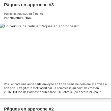
Pâques en approche #3
Publié le 29/03/2018 à 06:59
Par
NounoursPTML
Voici encore une autre carte envoyée en fin de semaine dernière et arrivée à
bon port. Il s'agit d'un motif offert par La comptesse au point de croix en
2016. J'utilise de l' adhésif double-face Lili Pot'colle (ou encore ici ) pour
réaliser ces cartes...
Pâques en approche #2