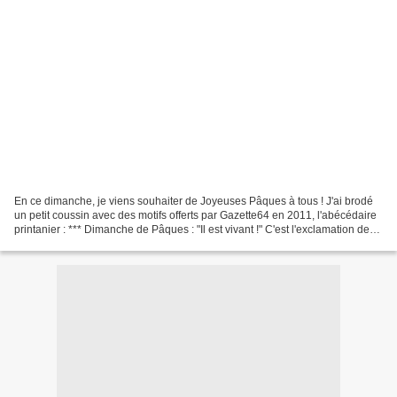
En ce dimanche, je viens souhaiter de Joyeuses Pâques à tous ! J'ai brodé
un petit coussin avec des motifs offerts par Gazette64 en 2011, l'abécédaire
printanier : *** Dimanche de Pâques : "Il est vivant !" C'est l'exclamation des
femmes qui étaient venues...