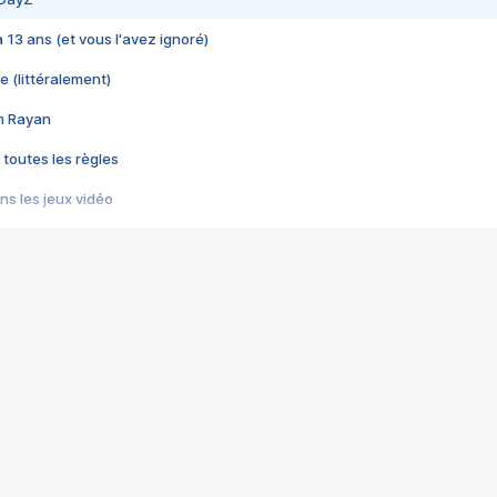
 a 13 ans (et vous l'avez ignoré)
e (littéralement)
im Rayan
 toutes les règles
s les jeux vidéo
us choquant de Rockstar ? - Le scandale BULLY
e plus moche de Steam
du RÊVE tourne au CAUCHEMAR
pendant 8 heures
it… à tort
umiliés par un jeu vidéo
ire - Final Fantasy 8