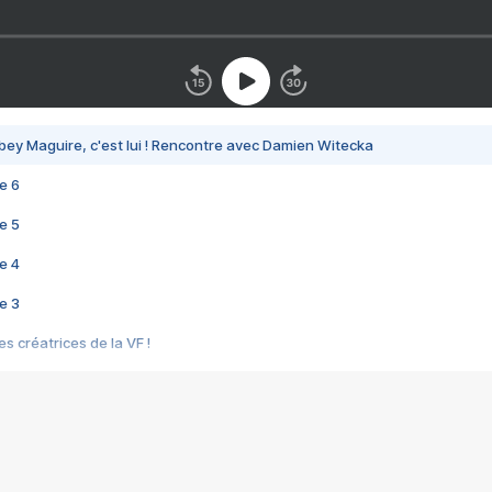
bey Maguire, c'est lui ! Rencontre avec Damien Witecka
e 6
e 5
e 4
e 3
s créatrices de la VF !
e 2
e 1
e Mektoub My Love arrive enfin ! Rencontre avec Shaïn Boumedine et Sal