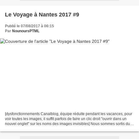
Le Voyage à Nantes 2017 #9
Publié le 07/08/2017 à 06:15
Par
NounoursPTML
[dysfonctionnements Canalblog, équipe réduite pendant les vacances, pour
voir toutes les images, il suffit parfois de faire un clic droit "ouvrir dans un
nouvel onglet" sur les noms des images invisibles] Nous sommes sortis du
jardin des plantes en descendant...