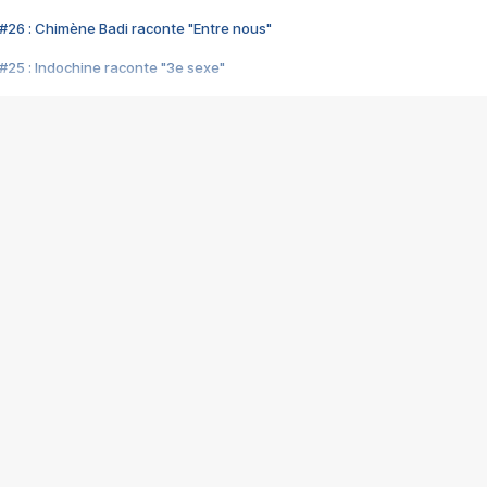
#26 : Chimène Badi raconte "Entre nous"
#25 : Indochine raconte "3e sexe"
#24 : Zaho raconte "C'est chelou"
#23 : Patrick Bruel raconte "Au café des délices"
#22 : Kyo raconte "Le chemin"
#21 : Nolwenn Leroy raconte "Cassé"
#20 : Patrick Hernandez raconte "Born to be alive"
#19 : Lorie raconte "Près de moi"
#18 : Michael Jones raconte "A nos actes manqués" (avec Jean-Jacque
#17 : Khaled raconte "Aïcha"
#16 : Corneille raconte "Parce qu'on vient de loin"
#15 : Indochine raconte "L'aventurier"