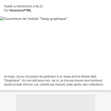
Publié le 04/04/2016 à 06:21
Par
NounoursPTML
mi-mars, j'ai eu l'occasion de participer à un swap dont le thème était
"Graphique". Un vrai défi pour moi, car ici, je n'ai pas trouvé mon bonheur
(avant la date d'envoi, car, comme par hasard, juste après, des collections
sont sorties et auraient pu...