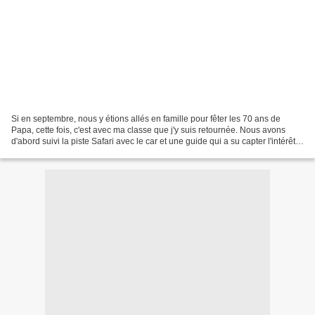
Si en septembre, nous y étions allés en famille pour fêter les 70 ans de
Papa, cette fois, c'est avec ma classe que j'y suis retournée. Nous avons
d'abord suivi la piste Safari avec le car et une guide qui a su capter l'intérêt
des enfants, à la ferme...