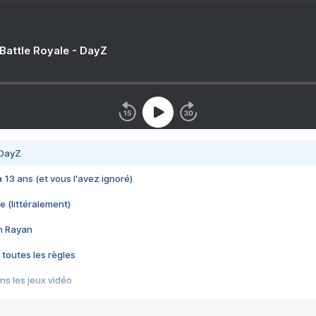
 Battle Royale - DayZ
 DayZ
 a 13 ans (et vous l'avez ignoré)
e (littéralement)
im Rayan
 toutes les règles
s les jeux vidéo
us choquant de Rockstar ? - Le scandale BULLY