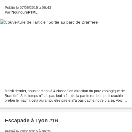
Publié le 07/06/2015 à 06:43
Par
NounoursPTML
Mardi dernier, nous partions à 4 classes en direction du parc zoologique de
Branféré. Si le temps n'était pas tout à fait de la partie (un bon petit crachin
breton le matin), cela aurait pu être pire et n'a pas gâché notre plaisir. Voici
quelques photos...
Escapade à Lyon #16
Publié le 28/01/2015 à 06:25