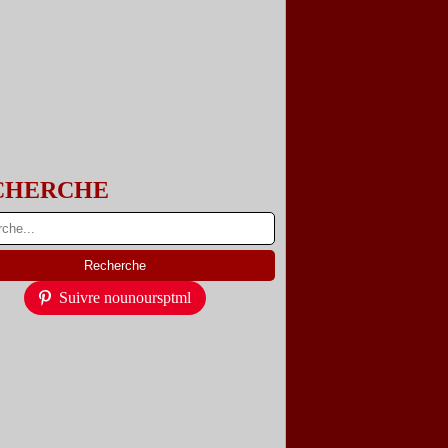
CHERCHE
Suivre nounoursptml