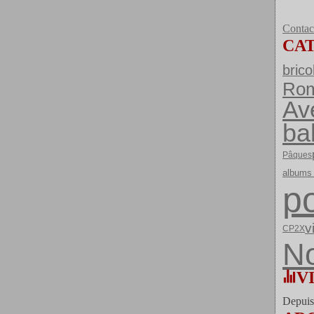
Contact
CA
brico
Ro
Av
ba
Pâques
albums 
po
v
CP2X
No
V
Depuis 