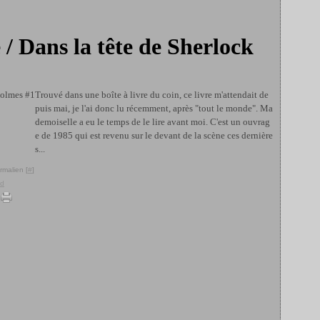
 / Dans la tête de Sherlock
Trouvé dans une boîte à livre du coin, ce livre m'attendait de
puis mai, je l'ai donc lu récemment, après "tout le monde". Ma
demoiselle a eu le temps de le lire avant moi. C'est un ouvrag
e de 1985 qui est revenu sur le devant de la scène ces dernière
s...
rmalien [
#
]
od