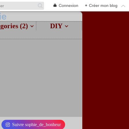
Connexion
+
Créer mon blog
gories (2)
DIY
Suivre sophie_de_bonheur