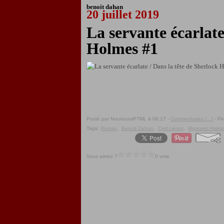
benoit dahan
20 juillet 2019
La servante écarlate
Holmes #1
Posté par NounoursPTML à 06:17 -
Commentaires [
…
]
- Pe
Tags:
Roman
,
Benoit Dahan
,
Cyril Liéron
,
Mgararet Atwo
Vous aimez ?
0 vote