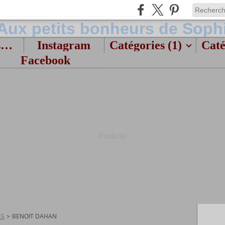
Bienvenue et présentation
Instagram
Catégories (1)
Caté
Facebook
Publicité
ES
>
BENOIT DAHAN