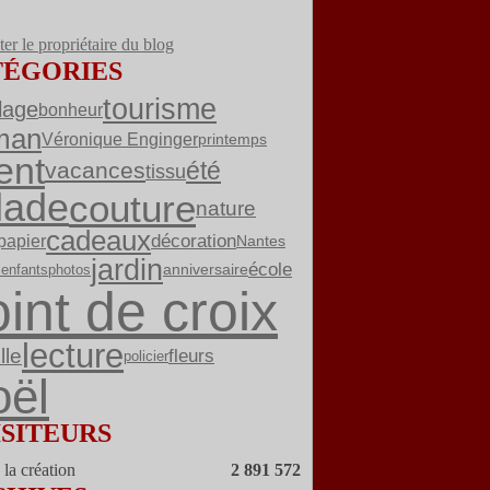
er le propriétaire du blog
TÉGORIES
tourisme
lage
bonheur
man
Véronique Enginger
printemps
ent
été
vacances
tissu
lade
couture
nature
cadeaux
décoration
papier
Nantes
jardin
école
enfants
anniversaire
photos
int de croix
lecture
ille
fleurs
policier
ël
ISITEURS
la création
2 891 572