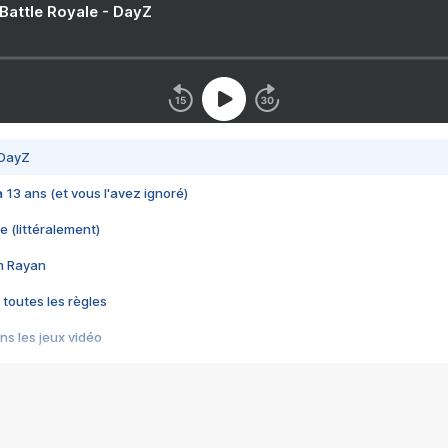
 Battle Royale - DayZ
 DayZ
 a 13 ans (et vous l'avez ignoré)
e (littéralement)
im Rayan
 toutes les règles
s les jeux vidéo
us choquant de Rockstar ? - Le scandale BULLY
e plus moche de Steam
du RÊVE tourne au CAUCHEMAR