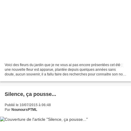
Voici des fleurs du jardin que je ne vous ai pas encore présentées cet été :
une nouvelle fleur est apparue, plantée depuis quelques années sans
doute, aucun souvenir, il a fallu faire des recherches pour connaitre son nom
: Fleur du tigre ou Oeil de...
Silence, ça pousse...
Publié le 10/07/2015 à 06:48
Par
NounoursPTML