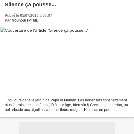
Silence ça pousse...
Publié le 01/07/2015 à 06:07
Par
NounoursPTML
... toujours dans le jardin de Papa et Maman. Les hortensias sont nettement
plus fournis que les nôtres (dû à leur âge, bien sûr !) Grevillea juniperina, un
bel arbuste aux aiguilles vertes et fleurs rouges : Hibiscus en pot :
Mandevilla splendens : Les...