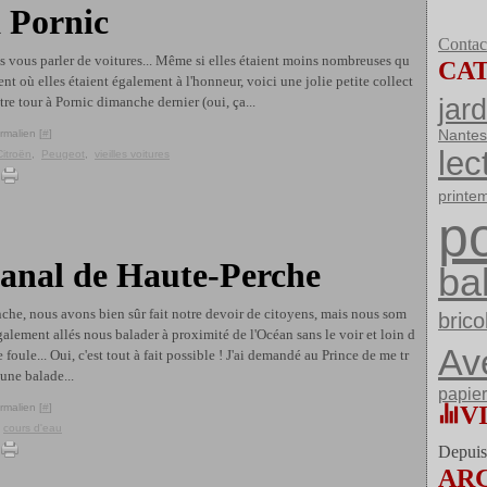
 Pornic
Contact
is vous parler de voitures... Même si elles étaient moins nombreuses qu
CA
nt où elles étaient également à l'honneur, voici une jolie petite collect
jard
tre tour à Pornic dimanche dernier (oui, ça...
rmalien [
#
]
Nantes
lec
Citroën
,
Peugeot
,
vieilles voitures
printe
po
Canal de Haute-Perche
ba
he, nous avons bien sûr fait notre devoir de citoyens, mais nous som
brico
alement allés nous balader à proximité de l'Océan sans le voir et loin d
Av
e foule... Oui, c'est tout à fait possible ! J'ai demandé au Prince de me tr
une balade...
papier
rmalien [
#
]
V
,
cours d'eau
Depuis 
AR