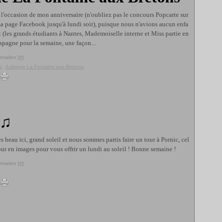
 l'occasion de mon anniversaire (n'oubliez pas le concours Popcarte sur
a page Facebook jusqu'à lundi soir), puisque nous n'avions aucun enfa
t (les grands étudiants à Nantes, Mademoiselle interne et Miss partie en
spagne pour la semaine, une façon...
rmalien [
#
]
s
,
Auberge La Fontaine aux Bretons
 ♫
ès beau ici, grand soleil et nous sommes partis faire un tour à Pornic, cel
our en images pour vous offrir un lundi au soleil ! Bonne semaine !
rmalien [
#
]