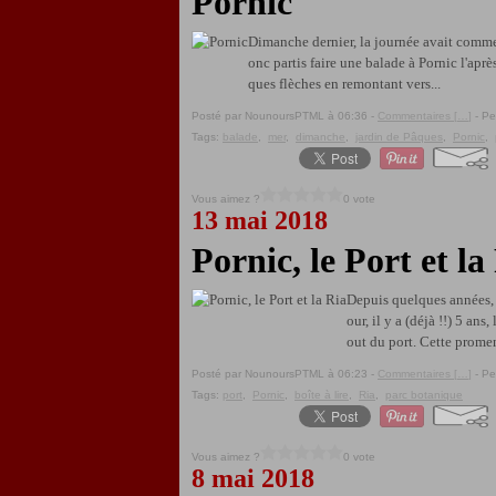
Pornic
Dimanche dernier, la journée avait commen
onc partis faire une balade à Pornic l'ap
ques flèches en remontant vers...
Posté par NounoursPTML à 06:36 -
Commentaires [
…
]
- Pe
Tags:
balade
,
mer
,
dimanche
,
jardin de Pâques
,
Pornic
,
Vous aimez ?
0 vote
13 mai 2018
Pornic, le Port et la
Depuis quelques années, 
our, il y a (déjà !!) 5 an
out du port. Cette promen
Posté par NounoursPTML à 06:23 -
Commentaires [
…
]
- Pe
Tags:
port
,
Pornic
,
boîte à lire
,
Ria
,
parc botanique
Vous aimez ?
0 vote
8 mai 2018