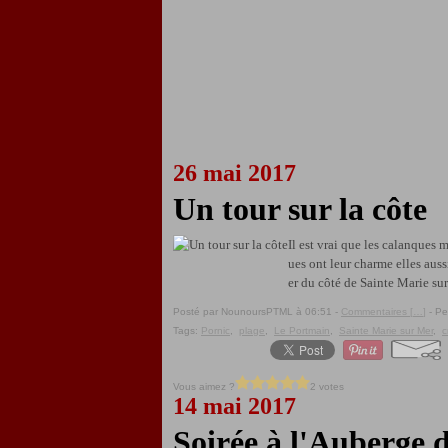
26 mai 2017
Un tour sur la côte
Il est vrai que les calanques 
ues ont leur charme elles aus
er du côté de Sainte Marie sur 
Posté par NounoursPTML à 06:51 -
Commentaires [
…
]
- Pe
Tags:
Pornic
,
plage
,
Le Portmain
,
Sainte Marie sur Mer
,
c
Vous aimez ?
2 votes
14 mai 2017
Soirée à l'Auberge 