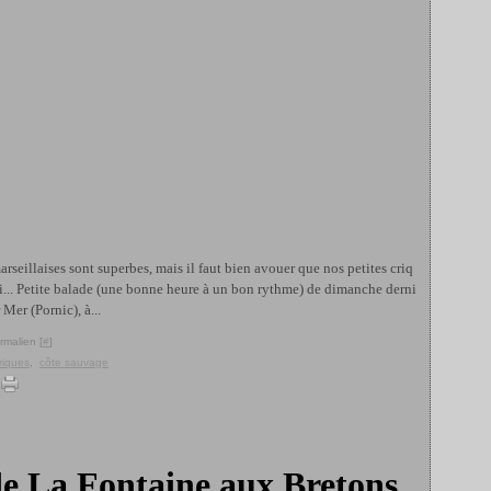
marseillaises sont superbes, mais il faut bien avouer que nos petites criq
si... Petite balade (une bonne heure à un bon rythme) de dimanche derni
Mer (Pornic), à...
rmalien [
#
]
riques
,
côte sauvage
de La Fontaine aux Bretons