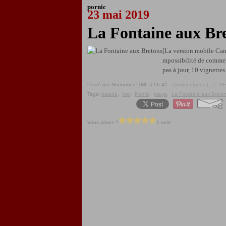
pornic
23 mai 2019
La Fontaine aux Br
[La version mobile Cana
mpossibilité de comment
pas à jour, 10 vignettes 
Posté par NounoursPTML à 06:41 -
Commentaires [
…
]
- Pe
Tags:
balade
,
mer
,
Pornic
,
plage
,
La Fontaine aux Breto
Vous aimez ?
1 vote