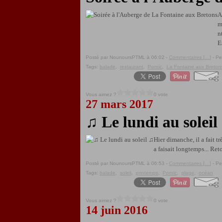
A
m
n
E
Posté par NounoursPTML à 06:02 -
Commentaires [
…
]
- Pe
Tags:
balade
,
restaurant
,
Pornic
,
La Fontaine aux Breton
Vous aimez ?
0 vote
27 mars 2017
♫ Le lundi au soleil
Hier dimanche, il a fait tr
a faisait longtemps... Ret
Posté par NounoursPTML à 06:53 -
Commentaires [
…
]
- Pe
Tags:
balade
,
soleil
,
printemps
,
Pornic
,
plage
,
océan
Vous aimez ?
0 vote
14 juin 2016