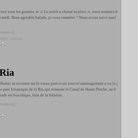
cé sous les gouttes, et ♫ Le soleil a chassé la pluie ♫, nous sommes d
rès-midi. Bien agréable balade, je vous emmène ? Nous avons suivi quel
rmalien [
#
]
plage
,
tourisme
 Ria
Pornic se recentre sur le vieux port et un nouvel aménagement a vu le j
s, le parc botanique de la Ria qui remonte le Canal de Haute Perche, au b
ade est bucolique, loin de la frénésie...
rmalien [
#
]