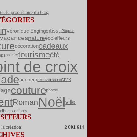
er le propriétaire du blog
TÉGORIES
in
tissu
Véronique Enginger
Pâques
vacances
nature
fleurs
école
ture
cadeaux
décoration
tourisme
été
mps
policier
int de croix
lade
bonheur
anniversaire
CP2X
couture
lage
photos
Noël
ent
Roman
ville
albums enfants
ISITEURS
la création
2 891 614
CHIVES