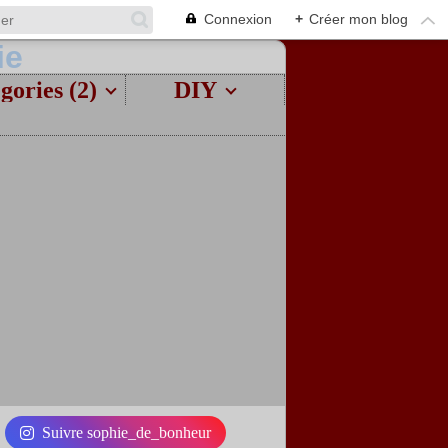
Connexion
+
Créer mon blog
gories (2)
DIY
Suivre sophie_de_bonheur