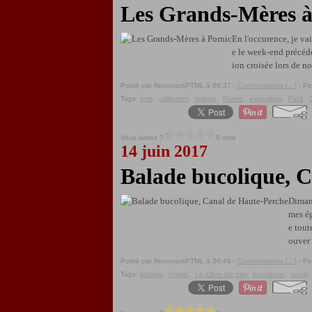
Les Grands-Mères à
En l'occurence, je va
e le week-end précéde
ion croisée lors de no
Posté par NounoursPTML à 06:37 -
Commentaires [
…
]
- Pe
Tags:
port
,
collection
,
voiture
,
Pornic
,
exposition
,
Ford
,
Vous aimez ?
0 vote
14 juin 2017
Balade bucolique, 
Dimanc
mes ég
e tout
ouver 
Posté par NounoursPTML à 06:49 -
Commentaires [
…
]
- Pe
Tags:
balade
,
Pornic
,
Le Clion sur mer
,
bucolique
,
canal