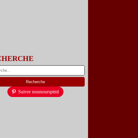
CHERCHE
Suivre nounoursptml