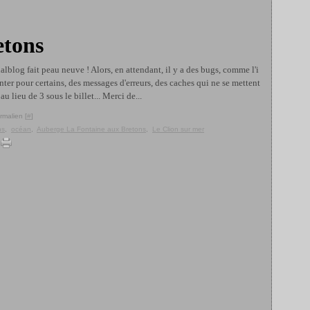
etons
lblog fait peau neuve ! Alors, en attendant, il y a des bugs, comme l'i
er pour certains, des messages d'erreurs, des caches qui ne se mettent
au lieu de 3 sous le billet... Merci de...
rmalien [
#
]
ns
,
océan
,
Auberge La Fontaine aux Bretons
,
Le Clion sur mer