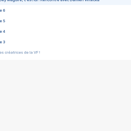
e 6
e 5
e 4
e 3
s créatrices de la VF !
e 2
e 1
e Mektoub My Love arrive enfin ! Rencontre avec Shaïn Boumedine et Sal
i : après Toni en famille
elle réalise le bouleversant Dites lui que je l'aime
ais ! Rencontre autour de Vie privée de Rebecca Zlotowski
 de Marguerite, Grave... Rencontre avec Ella Rumpf