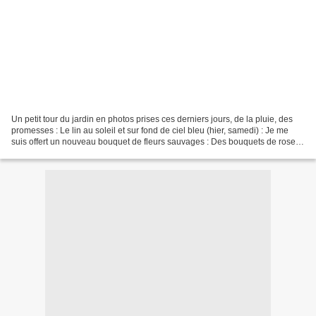
Un petit tour du jardin en photos prises ces derniers jours, de la pluie, des
promesses : Le lin au soleil et sur fond de ciel bleu (hier, samedi) : Je me
suis offert un nouveau bouquet de fleurs sauvages : Des bouquets de roses
odorantes que l'on admire...