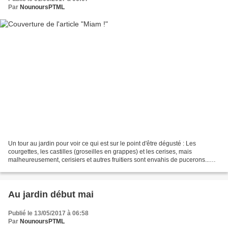
Par
NounoursPTML
Un tour au jardin pour voir ce qui est sur le point d'être dégusté : Les
courgettes, les castilles (groseilles en grappes) et les cerises, mais
malheureusement, cerisiers et autres fruitiers sont envahis de pucerons...
quelle récolte à venir ? Bonjour...
Au jardin début mai
Publié le 13/05/2017 à 06:58
Par
NounoursPTML