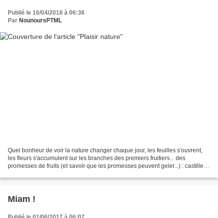
Publié le 16/04/2018 à 06:36
Par
NounoursPTML
Quel bonheur de voir la nature changer chaque jour, les feuilles s'ouvrent,
les fleurs s'accumulent sur les branches des premiers fruitiers... des
promesses de fruits (et savoir que les promesses peuvent geler...) : castilles,
fraises, cerises... Et un...
Miam !
Publié le 01/06/2017 à 06:07