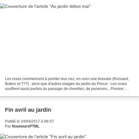
Les roses commencent à pointer leur nez, en voici une brassée (Ronsard,
Botero et ???) , ainsi que d'autres images du jardin du Prince : Les roses
souffrent aussi parfois du passage de chenilles, de pucerons... Pivoine :
Hortensias en gestation : alstroemères...
Fin avril au jardin
Publié le 24/04/2017 à 06:57
Par
NounoursPTML