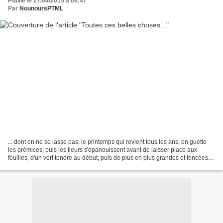
Publié le 27/04/2015 à 06:47
Par
NounoursPTML
... dont on ne se lasse pas, le printemps qui revient tous les ans, on guette
les prémices, puis les fleurs s'épanouissent avant de laisser place aux
feuilles, d'un vert tendre au début, puis de plus en plus grandes et foncées
en allant vers l'été, le...