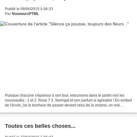
Publié le 08/06/2015 à 06:33
Par
NounoursPTML
Puisque chacune s'épanoui à son tour, retournons dans le jardin voir les
nouveautés : 1 et 2. Rose ? 3. Seringat et son parfum si agréable ! En sortant
de l'école, j'ai le bonheur de passer devant celui de la voisine, un vrai
bonheur ! 4. Les soucis,...
Toutes ces belles choses...