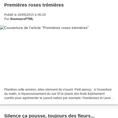
Premières roses trémières
Publié le 26/06/2015 à 06:20
Par
NounoursPTML
Plantées cette années, elles viennent de s'ouvrir. Petit aperçu : à l'ouverture
du matin, à l'épanouissement du soir Et le plaisir des fruits fraîchement
cueillis pour agrémenter le yaourt nature par exemple ! framboises et cassis
de chez Papa et Maman...
Silence ça pousse, toujours des fleurs...