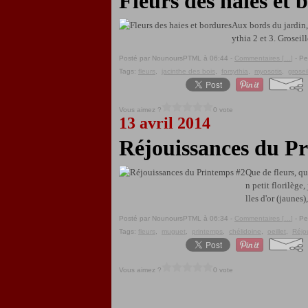
Fleurs des haies et 
Aux bords du jardin, 
ythia 2 et 3. Groseil
Posté par NounoursPTML à 06:44 -
Commentaires [
…
]
- Pe
Tags:
fleurs
,
jacinthe des bois
,
forsythia
,
myosotis
,
groseil
Vous aimez ?
0 vote
13 avril 2014
Réjouissances du P
Que de fleurs, qu
n petit florilèg
lles d'or (jaunes)
Posté par NounoursPTML à 06:34 -
Commentaires [
…
]
- Pe
Tags:
fleurs
,
muguet
,
printemps
,
chélidoine
,
oeillet
,
Réjo
Vous aimez ?
0 vote