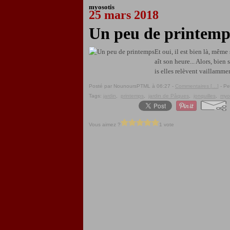
myosotis
25 mars 2018
Un peu de printemp
Et oui, il est bien là, même
aît son heure... Alors, bien 
is elles relèvent vaillamment
Posté par NounoursPTML à 06:27 -
Commentaires [
…
]
- Pe
Tags:
jardin
,
printemps
,
jardin de Pâques
,
jonquilles
,
myo
Vous aimez ?
1 vote