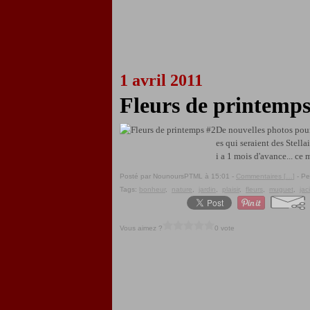
1 avril 2011
Fleurs de printemps
De nouvelles photos pour d
es qui seraient des Stella
i a 1 mois d'avance... ce 
Posté par NounoursPTML à 15:01 -
Commentaires [
…
]
- Pe
Tags:
bonheur
,
nature
,
jardin
,
plaisir
,
fleurs
,
muguet
,
jac
Vous aimez ?
0 vote