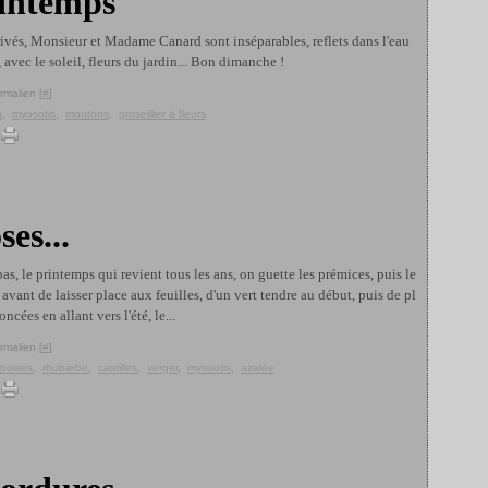
rintemps
ivés, Monsieur et Madame Canard sont inséparables, reflets dans l'eau
 avec le soleil, fleurs du jardin... Bon dimanche !
rmalien [
#
]
a
,
myosotis
,
moutons
,
groseillier à fleurs
ses...
 pas, le printemps qui revient tous les ans, on guette les prémices, puis le
 avant de laisser place aux feuilles, d'un vert tendre au début, puis de pl
ncées en allant vers l'été, le...
rmalien [
#
]
boises
,
rhubarbe
,
castilles
,
verger
,
myosotis
,
azalée