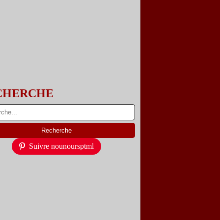
CHERCHE
Suivre nounoursptml