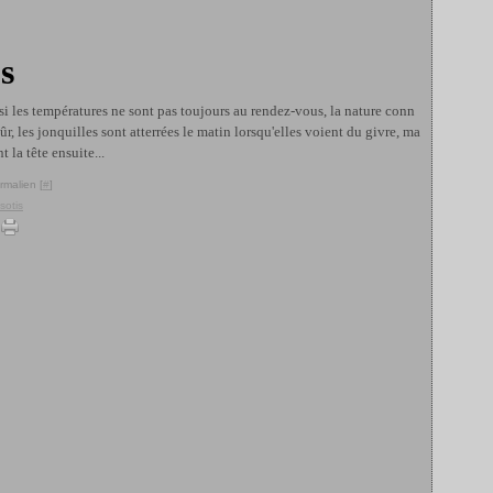
s
 si les températures ne sont pas toujours au rendez-vous, la nature conn
sûr, les jonquilles sont atterrées le matin lorsqu'elles voient du givre, ma
 la tête ensuite...
rmalien [
#
]
sotis