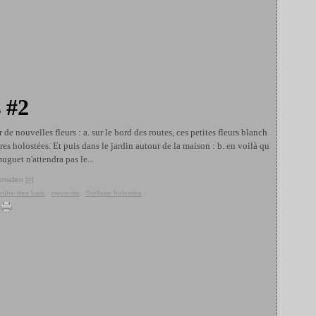
 #2
e nouvelles fleurs : a. sur le bord des routes, ces petites fleurs blanch
ires holostées. Et puis dans le jardin autour de la maison : b. en voilà qu
muguet n'attendra pas le...
rmalien [
#
]
inthe des bois
,
myosotis
,
Stellaire holostée