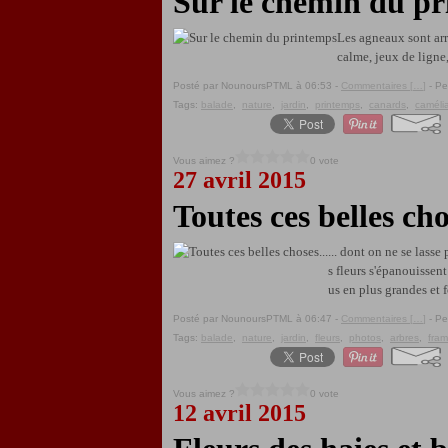
Sur le chemin du p
Les agneaux sont arr
calme, jeux de ligne,
Posté par NounoursPTML à 06:53 -
Commentaires [
…
]
- Pe
Tags:
balade
,
nature
,
jardin
,
printemps
,
canards
,
caméli
Vous aimez ?
0 vote
27 avril 2015
Toutes ces belles cho
... dont on ne se lasse
s fleurs s'épanouissent
us en plus grandes et fo
Posté par NounoursPTML à 06:47 -
Commentaires [
…
]
- Pe
Tags:
balade
,
nature
,
jardin
,
fleurs
,
photos
,
arbres
,
fram
Vous aimez ?
0 vote
12 avril 2015