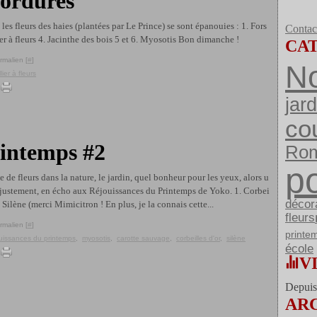
bordures
les fleurs des haies (plantées par Le Prince) se sont épanouies : 1. Fors
Contact
ler à fleurs 4. Jacinthe des bois 5 et 6. Myosotis Bon dimanche !
CA
rmalien [
#
]
No
lier à fleurs
jard
co
rintemps #2
Ro
po
e de fleurs dans la nature, le jardin, quel bonheur pour les yeux, alors u
e, justement, en écho aux Réjouissances du Printemps de Yoko. 1. Corbei
décor
, Silène (merci Mimicitron ! En plus, je la connais cette...
fleurs
rmalien [
#
]
printe
uissances du printemps
,
myosotis
,
carotte sauvage
,
corbeilles d'or
,
silène
école
V
Depuis 
AR