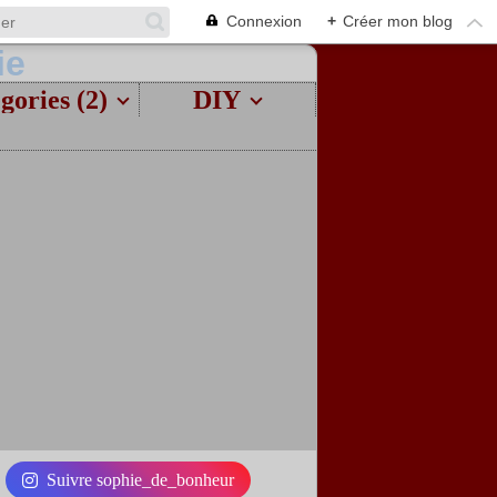
Connexion
+
Créer mon blog
gories (2)
DIY
Suivre sophie_de_bonheur