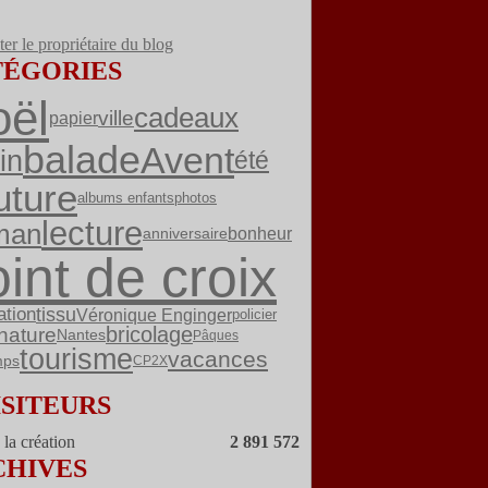
er le propriétaire du blog
TÉGORIES
ël
cadeaux
ville
papier
balade
Avent
in
été
uture
albums enfants
photos
lecture
man
bonheur
anniversaire
int de croix
ation
tissu
Véronique Enginger
policier
bricolage
nature
Nantes
Pâques
tourisme
vacances
mps
CP2X
ISITEURS
la création
2 891 572
CHIVES