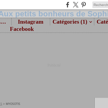
Bienvenue et présentation
Instagram
Catégories (1)
Caté
Facebook
Publicité
ES
>
MYOSOTIS