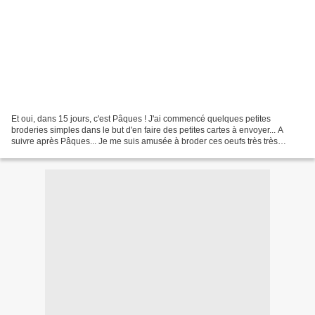
Et oui, dans 15 jours, c'est Pâques ! J'ai commencé quelques petites
broderies simples dans le but d'en faire des petites cartes à envoyer... A
suivre après Pâques... Je me suis amusée à broder ces oeufs très très
simples et je vous propose les grilles...