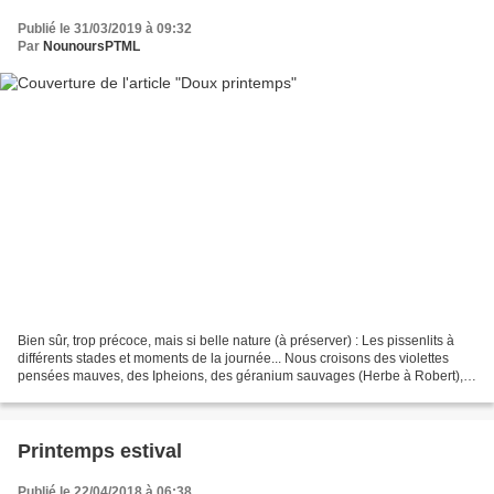
Publié le 31/03/2019 à 09:32
Par
NounoursPTML
Bien sûr, trop précoce, mais si belle nature (à préserver) : Les pissenlits à
différents stades et moments de la journée... Nous croisons des violettes
pensées mauves, des Ipheions, des géranium sauvages (Herbe à Robert),
des champs de colza avec près...
Printemps estival
Publié le 22/04/2018 à 06:38