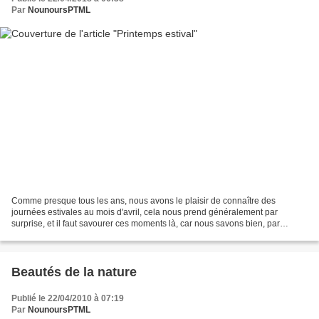
Par
NounoursPTML
Comme presque tous les ans, nous avons le plaisir de connaître des
journées estivales au mois d'avril, cela nous prend généralement par
surprise, et il faut savourer ces moments là, car nous savons bien, par
expérience, que cela ne durera pas jusqu'à...
Beautés de la nature
Publié le 22/04/2010 à 07:19
Par
NounoursPTML