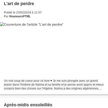
L'art de perdre
Publié le 23/02/2019 à 11:57
Par
NounoursPTML
Un vrai coup de coeur pour ce livre ♥ Je me suis plongée avec un grand
plaisir dans l'histoire de Naïma et sa famille et je pense avoir appris et mieux
compris bien des choses sur l'Algérie. Naïma a des origines algériennes,
kabyles pour être précis,...
Après-midis ensoleillés