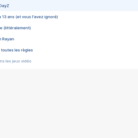
 DayZ
 a 13 ans (et vous l'avez ignoré)
e (littéralement)
im Rayan
 toutes les règles
s les jeux vidéo
us choquant de Rockstar ? - Le scandale BULLY
e plus moche de Steam
du RÊVE tourne au CAUCHEMAR
pendant 8 heures
it… à tort
umiliés par un jeu vidéo