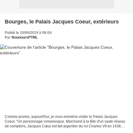
Bourges, le Palais Jacques Coeur, extérieurs
Publié le 10/06/2019 à 06:04
Par
NounoursPTML
Comme promis, aujourd'hui, je vous emmène visiter le Palais Jacques
Coeur. "Un personnage romanesque. Marchand à la tête d'un vaste réseau
de comptoirs, Jacques Cœur est fait argentier du roi Charles VII en 1438.
Anobli vers 1441, il devient son homme...