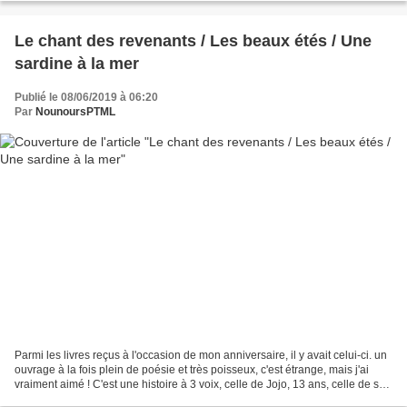
Le chant des revenants / Les beaux étés / Une
sardine à la mer
Publié le 08/06/2019 à 06:20
Par
NounoursPTML
Parmi les livres reçus à l'occasion de mon anniversaire, il y avait celui-ci. un
ouvrage à la fois plein de poésie et très poisseux, c'est étrange, mais j'ai
vraiment aimé ! C'est une histoire à 3 voix, celle de Jojo, 13 ans, celle de sa
mère, Léonie,...