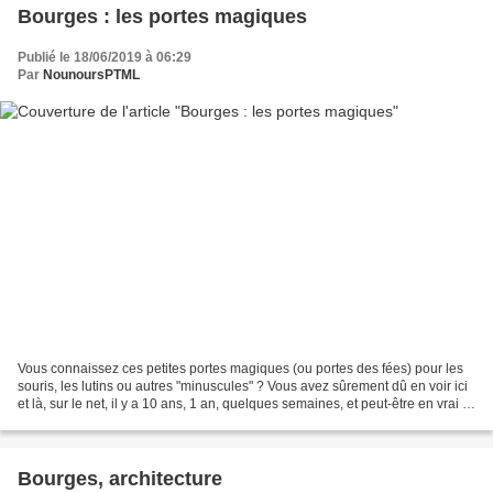
Bourges : les portes magiques
Publié le 18/06/2019 à 06:29
Par
NounoursPTML
Vous connaissez ces petites portes magiques (ou portes des fées) pour les
souris, les lutins ou autres "minuscules" ? Vous avez sûrement dû en voir ici
et là, sur le net, il y a 10 ans, 1 an, quelques semaines, et peut-être en vrai ?
À Bourges, c'est...
Bourges, architecture