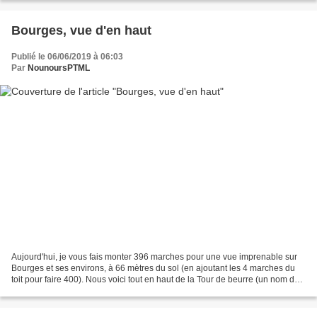
Bourges, vue d'en haut
Publié le 06/06/2019 à 06:03
Par
NounoursPTML
Aujourd'hui, je vous fais monter 396 marches pour une vue imprenable sur
Bourges et ses environs, à 66 mètres du sol (en ajoutant les 4 marches du
toit pour faire 400). Nous voici tout en haut de la Tour de beurre (un nom dû
à son financement à l'époque,...