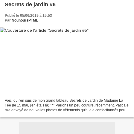
Secrets de jardin #6
Publié le 05/06/2019 à 15:53
Par
NounoursPTML
Voici où j'en suis de mon grand tableau Secrets de Jardin de Madame La
Fée (le 15 mai, j'en étais là) *** Parlons un peu couture, récemment, Pascale
m'a envoyé de nouvelles photos de vêtements qu'elle a confectionnés pour
agrandir la garde robe de Poupon...