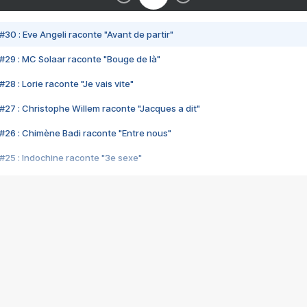
#30 : Eve Angeli raconte "Avant de partir"
#29 : MC Solaar raconte "Bouge de là"
28 : Lorie raconte "Je vais vite"
#27 : Christophe Willem raconte "Jacques a dit"
#26 : Chimène Badi raconte "Entre nous"
#25 : Indochine raconte "3e sexe"
#24 : Zaho raconte "C'est chelou"
#23 : Patrick Bruel raconte "Au café des délices"
#22 : Kyo raconte "Le chemin"
#21 : Nolwenn Leroy raconte "Cassé"
#20 : Patrick Hernandez raconte "Born to be alive"
#19 : Lorie raconte "Près de moi"