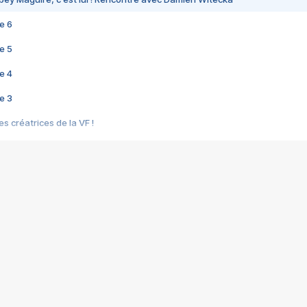
e 6
e 5
e 4
e 3
s créatrices de la VF !
e 2
e 1
e Mektoub My Love arrive enfin ! Rencontre avec Shaïn Boumedine et Sal
i : après Toni en famille
elle réalise le bouleversant Dites lui que je l'aime
ais ! Rencontre autour de Vie privée de Rebecca Zlotowski
 de Marguerite, Grave... Rencontre avec Ella Rumpf