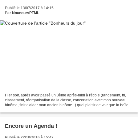
Publié le 13/07/2017 à 14:15
Par
NounoursPTML
Hier soir, après avoir passé un 3ème après-midi à l'école (rangement, tri,
classement, réorganisation de la classe, concertation avec mon nouveau
binôme, finir d'aider mon ancien binôme...) quel plaisir de voir que la boîte
aux lettres était pleine (suite...
Encore un Agenda !
Publié le 22/10/2016 à 15:42