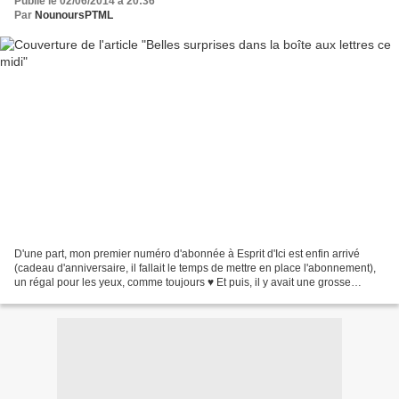
Publié le 02/06/2014 à 20:36
Par
NounoursPTML
D'une part, mon premier numéro d'abonnée à Esprit d'Ici est enfin arrivé
(cadeau d'anniversaire, il fallait le temps de mettre en place l'abonnement),
un régal pour les yeux, comme toujours ♥ Et puis, il y avait une grosse
enveloppe provenant d'une certaine...