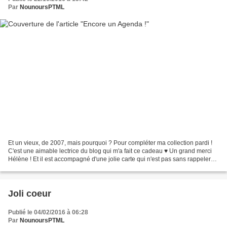
Par
NounoursPTML
Et un vieux, de 2007, mais pourquoi ? Pour compléter ma collection pardi !
C'est une aimable lectrice du blog qui m'a fait ce cadeau ♥ Un grand merci
Hélène ! Et il est accompagné d'une jolie carte qui n'est pas sans rappeler
celle reçue avec mon swap...
Joli coeur
Publié le 04/02/2016 à 06:28
Par
NounoursPTML