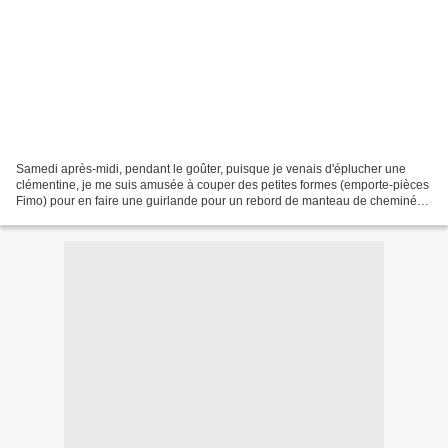
Samedi après-midi, pendant le goûter, puisque je venais d'éplucher une
clémentine, je me suis amusée à couper des petites formes (emporte-pièces
Fimo) pour en faire une guirlande pour un rebord de manteau de cheminée
au naturel (l'idée vient d'un blog...