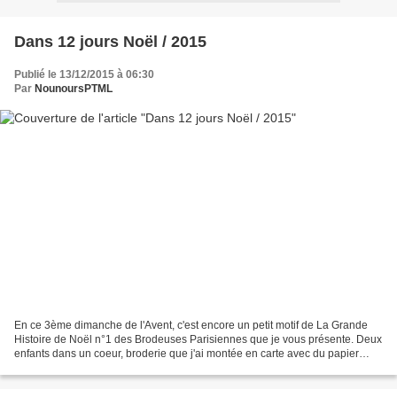
Dans 12 jours Noël / 2015
Publié le 13/12/2015 à 06:30
Par
NounoursPTML
En ce 3ème dimanche de l'Avent, c'est encore un petit motif de La Grande
Histoire de Noël n°1 des Brodeuses Parisiennes que je vous présente. Deux
enfants dans un coeur, broderie que j'ai montée en carte avec du papier
Kesiart, le Mini pack Avent. La...