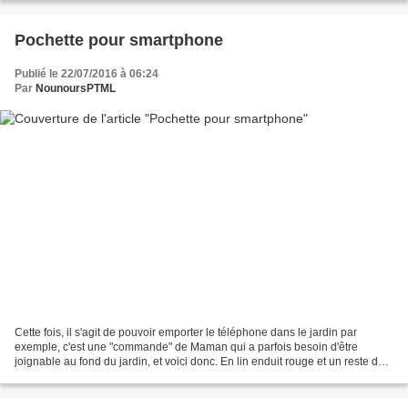
Pochette pour smartphone
Publié le 22/07/2016 à 06:24
Par
NounoursPTML
Cette fois, il s'agit de pouvoir emporter le téléphone dans le jardin par
exemple, c'est une "commande" de Maman qui a parfois besoin d'être
joignable au fond du jardin, et voici donc. En lin enduit rouge et un reste de
tissu Free Spirit, Tanya Whelan,...