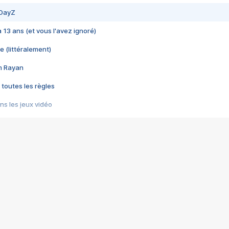
 DayZ
 a 13 ans (et vous l'avez ignoré)
e (littéralement)
im Rayan
 toutes les règles
s les jeux vidéo
us choquant de Rockstar ? - Le scandale BULLY
e plus moche de Steam
du RÊVE tourne au CAUCHEMAR
pendant 8 heures
it… à tort
umiliés par un jeu vidéo