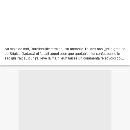
Au mois de mai, Barbibouille terminait sa broderie J'ai des bas (grille gratuite
de Brigitte Dadaux) et faisait appel pour que quelqu'un lui confectionne le
sac qui irait autour, j'ai levé la main, euh laissé un commentaire et voici donc
enfin le sac...