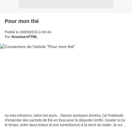
Pour mon thé
Publié le 28/09/2016 à 06:44
Par
NounoursPTML
ou mes infusions, selon les jours... Depuis quelques années, j'ai l'habitude
d'emporter des sachets de thé en tissu pour le déguster (enfin, l'avaler si j'ai
le temps, entre deux bobos et une surveillance) à la récré du matin. Je suis
adepte du thé en...