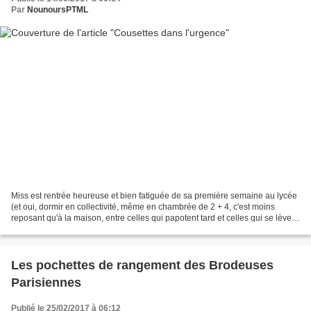
Par
NounoursPTML
Miss est rentrée heureuse et bien fatiguée de sa première semaine au lycée
(et oui, dormir en collectivité, même en chambrée de 2 + 4, c'est moins
reposant qu'à la maison, entre celles qui papotent tard et celles qui se lèvent
très tôt... les nuits peuvent...
Les pochettes de rangement des Brodeuses
Parisiennes
Publié le 25/02/2017 à 06:12