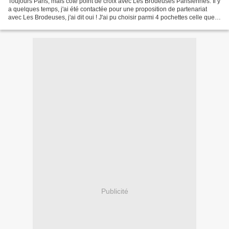
Toujours Paris, mais côté point de croix avec Les Brodeuses Parisiennes. Il y
a quelques temps, j'ai été contactée pour une proposition de partenariat
avec Les Brodeuses, j'ai dit oui ! J'ai pu choisir parmi 4 pochettes celle que
j'allais broder et vous...
Publicité