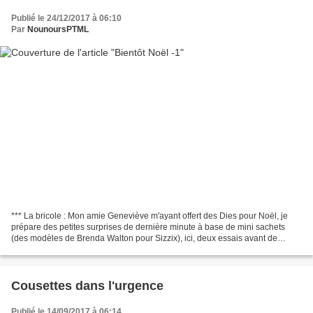
Publié le 24/12/2017 à 06:10
Par
NounoursPTML
*** La bricole : Mon amie Geneviève m'ayant offert des Dies pour Noël, je
prépare des petites surprises de dernière minute à base de mini sachets
(des modèles de Brenda Walton pour Sizzix), ici, deux essais avant de
passer au papier de Noël... *** Le...
Cousettes dans l'urgence
Publié le 14/09/2017 à 06:14