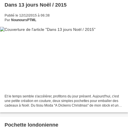
Dans 13 jours Noël / 2015
Publié le 12/12/2015 à 06:38
Par
NounoursPTML
Et le temps semble s'accélérer, profitons du jour présent. Aujourd'hui, c'est
une petite création en couture, deux simples pochettes pour emballer des
cadeaux à Noël. Du tissu Moda "A Dickens Christmas" de mon stock et un
imprimé de houx dont je ne me...
Pochette londonienne